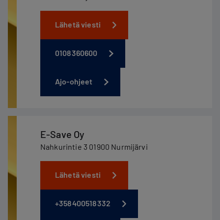
Lähetä viesti
0108360600
Ajo-ohjeet
E-Save Oy
Nahkurintie 3 01900 Nurmijärvi
Lähetä viesti
+358400518332