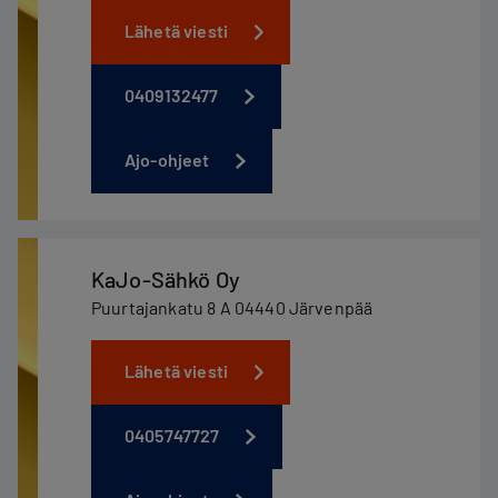
Lähetä viesti
0409132477
Ajo-ohjeet
KaJo-Sähkö Oy
Puurtajankatu 8 A 04440 Järvenpää
Lähetä viesti
0405747727