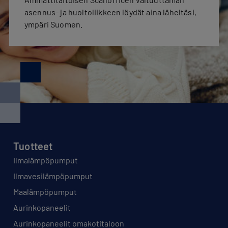
asennus- ja huoltoliikkeen löydät aina läheltäsi,
ympäri Suomen.
Tuotteet
Ilmalämpöpumput
Ilmavesilämpöpumput
Maalämpöpumput
Aurinkopaneelit
Aurinkopaneelit omakotitaloon