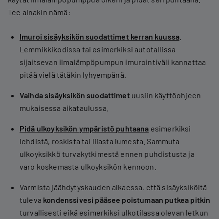
Tee ainakin nämä:
Imuroi sisäyksikön suodattimet kerran kuussa
.
Lemmikkikodissa tai esimerkiksi autotallissa
sijaitsevan ilmalämpöpumpun imurointiväli kannattaa
pitää vielä tätäkin lyhyempänä.
Vaihda sisäyksikön suodattimet
uusiin käyttöohjeen
mukaisessa aikataulussa.
Pidä ulkoyksikön ympäristö puhtaana
esimerkiksi
lehdistä, roskista tai liiasta lumesta. Sammuta
ulkoyksikkö turvakytkimestä ennen puhdistusta ja
varo koskemasta ulkoyksikön kennoon.
Varmista jäähdytyskauden alkaessa, että sisäyksiköltä
tuleva
kondenssivesi pääsee poistumaan putkea pitkin
turvallisesti eikä esimerkiksi ulkotilassa olevan letkun