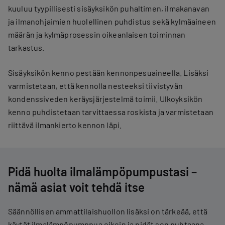
kuuluu tyypillisesti sisäyksikön puhaltimen, ​​ilmakanavan
ja ilmanohjaimien huolellinen puhdistus sekä kylmäaineen
määrän ja kylmäprosessin oikeanlaisen toiminnan
tarkastus.
Sisäyksikön kenno pestään kennonpesuaineella. Lisäksi
varmistetaan, että kennolla nesteeksi tiivistyvän
kondenssiveden keräysjärjestelmä toimii. Ulkoyksikön
kenno puhdistetaan tarvittaessa roskista ja varmistetaan
riittävä ilmankierto kennon läpi.
Pidä huolta ilmalämpöpumpustasi –
nämä asiat voit tehdä itse
Säännöllisen ammattilaishuollon lisäksi on tärkeää, että
käytät ilmalämpöpumppua oikein ja pidät sen puhtaana.