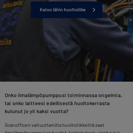
Katso lähin huoltoliike
Onko ilmalämpöpumppusi toiminnassa ongelmia,
tai onko laitteesi edellisestä huoltokerrasta
kulunut jo yli kaksi vuotta?
Scanofficen valtuuttamilta huoltoliikkeiltä saat
ilmalämpöpumppujen huollot, tarkistukset, vianhaut ja