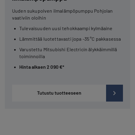
Uuden sukupolven ilmalämpöpumppu Pohjolan
vaativiin oloihin
Tulevaisuuden uusi tehokkaampi kylmäaine
Lämmittää luotettavasti jopa -35 °C pakkasessa
Varustettu Mitsubishi Electricin älykkäimmillä
toiminnoilla
Hinta alkaen 2 090 €*
Tutustu tuotteeseen