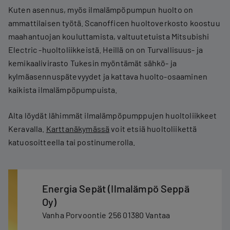
Kuten asennus, myös ilmalämpöpumpun huolto on
ammattilaisen työtä. Scanofficen huoltoverkosto koostuu
maahantuojan kouluttamista, valtuutetuista Mitsubishi
Electric -huoltoliikkeistä. Heillä on on Turvallisuus- ja
kemikaalivirasto Tukesin myöntämät sähkö- ja
kylmäasennuspätevyydet ja kattava huolto-osaaminen
kaikista ilmalämpöpumpuista.
Alta löydät lähimmät ilmalämpöpumppujen huoltoliikkeet
Keravalla.
Karttanäkymässä
voit etsiä huoltoliikettä
katuosoitteella tai postinumerolla.
Energia Sepät (Ilmalämpö Seppä
Oy)
Vanha Porvoontie 256 01380 Vantaa