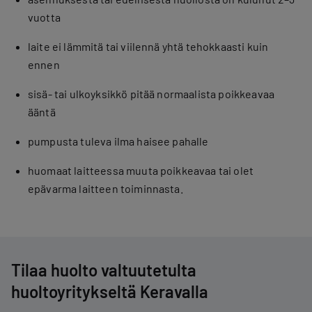
vuotta
laite ei lämmitä tai viilennä yhtä tehokkaasti kuin
ennen
sisä- tai ulkoyksikkö pitää normaalista poikkeavaa
ääntä
pumpusta tuleva ilma haisee pahalle
huomaat laitteessa muuta poikkeavaa tai olet
epävarma laitteen toiminnasta.
Tilaa huolto valtuutetulta
huoltoyritykseltä Keravalla