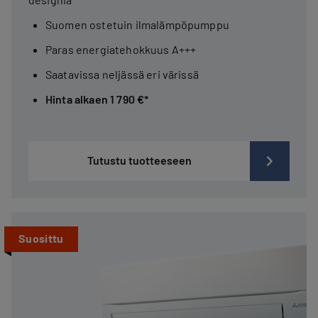
Suomen ostetuin ilmalämpöpumppu
Paras energiatehokkuus A+++
Saatavissa neljässä eri värissä
Hinta alkaen 1 790 €*
Tutustu tuotteeseen
Suosittu