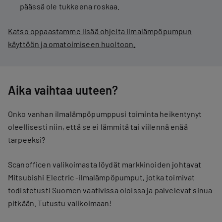
päässä ole tukkeena roskaa.
Katso oppaastamme lisää ohjeita ilmalämpöpumpun
käyttöön ja omatoimiseen huoltoon.
Aika vaihtaa uuteen?
Onko vanhan ilmalämpöpumppusi toiminta heikentynyt
oleellisesti niin, että se ei lämmitä tai viilennä enää
tarpeeksi?
Scanofficen valikoimasta löydät markkinoiden johtavat
Mitsubishi Electric -ilmalämpöpumput, jotka toimivat
todistetusti Suomen vaativissa oloissa ja palvelevat sinua
pitkään. Tutustu valikoimaan!