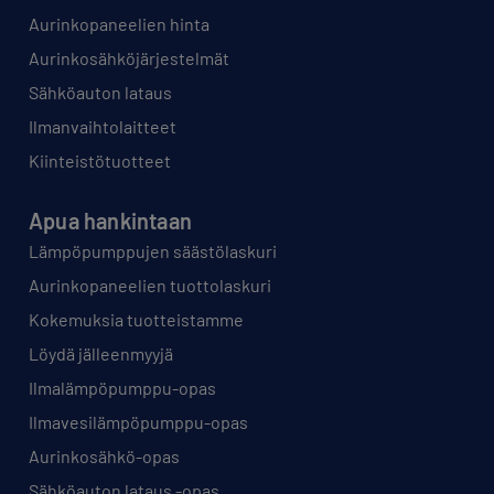
Aurinkopaneelien hinta
Aurinkosähköjärjestelmät
Sähköauton lataus
Ilmanvaihtolaitteet
Kiinteistötuotteet
Apua hankintaan
Lämpöpumppujen säästölaskuri
Aurinkopaneelien tuottolaskuri
Kokemuksia tuotteistamme
Löydä jälleenmyyjä
Ilmalämpöpumppu-opas
Ilmavesilämpöpumppu-opas
Aurinkosähkö-opas
Sähköauton lataus -opas