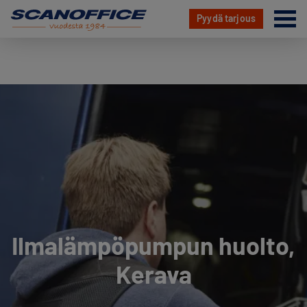
Va
Pyydä tarjous
Hyppää
sisältöön
Ilmalämpöpumpun huolto,
Kerava