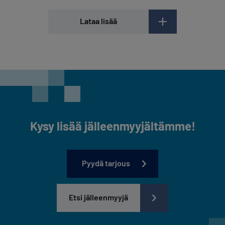
Lataa lisää
Kysy lisää jälleenmyyjältämme!
Pyydä tarjous
Etsi jälleenmyyjä