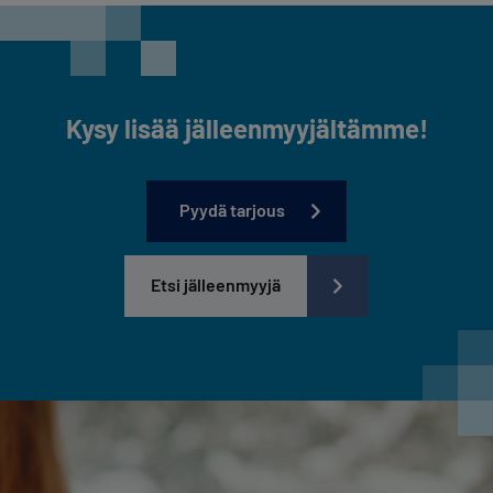
Kysy lisää jälleenmyyjältämme!
Pyydä tarjous
Etsi jälleenmyyjä