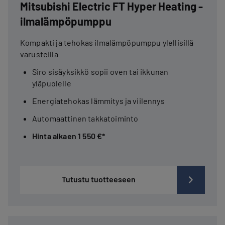
Mitsubishi Electric FT Hyper Heating -
ilmalämpöpumppu
Kompakti ja tehokas ilmalämpöpumppu ylellisillä
varusteilla
Siro sisäyksikkö sopii oven tai ikkunan
yläpuolelle
Energiatehokas lämmitys ja viilennys
Automaattinen takkatoiminto
Hinta alkaen 1 550 €*
Tutustu tuotteeseen