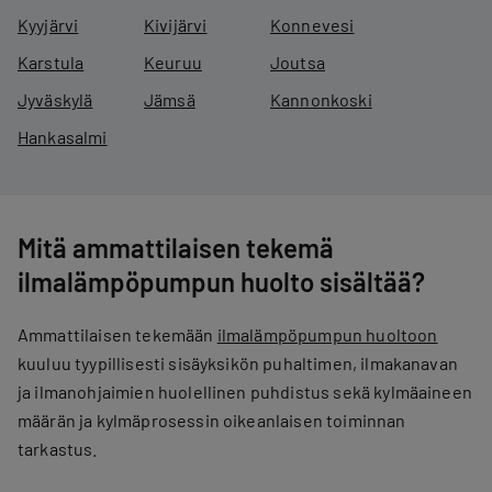
Kyyjärvi
Kivijärvi
Konnevesi
Karstula
Keuruu
Joutsa
Jyväskylä
Jämsä
Kannonkoski
Hankasalmi
Mitä ammattilaisen tekemä
ilmalämpöpumpun huolto sisältää?
Ammattilaisen tekemään
ilmalämpöpumpun huoltoon
kuuluu tyypillisesti sisäyksikön puhaltimen, ​​ilmakanavan
ja ilmanohjaimien huolellinen puhdistus sekä kylmäaineen
määrän ja kylmäprosessin oikeanlaisen toiminnan
tarkastus.