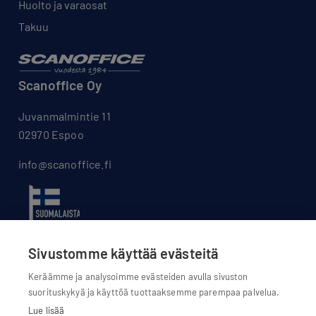
Huolto ja varaosat
Takuu
Scanoffice Oy
Juvanmalmintie 11
02970 Espoo
info@scanoffice.fi
Sivustomme käyttää evästeitä
Keräämme ja analysoimme evästeiden avulla sivuston
suorituskykyä ja käyttöä tuottaaksemme parempaa palvelua.
Lue lisää