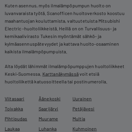
Kuten asennus, myös ilmalämpöpumpun huolto on
luvanvaraista työtä. Scanofficen huoltoverkosto koostuu
maahantuojan kouluttamista, valtuutetuista Mitsubishi
Electric -huoltoliikkeistä. Heillä on on Turvallisuus- ja
kemikaalivirasto Tukesin myöntämät sähkö- ja
kylmäasennuspätevyydet ja kattava huolto-osaaminen
kaikista ilmalämpöpumpuista.
Alta löydät lähimmät ilmalämpöpumppujen huoltoliikkeet
Keski-Suomessa.
Karttanäkymässä
voit etsiä
huoltoliikettä katuosoitteella tai postinumerolla.
Viitasaari
Äänekoski
Uurainen
Toivakka
Saarijärvi
Petäjävesi
Pihtipudas
Muurame
Multia
Laukaa
Luhanka
Kuhmoinen