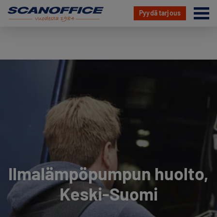
Va
Pyydä tarjous
Hyppää
sisältöön
Ilmalämpöpumpun huolto,
Keski-Suomi