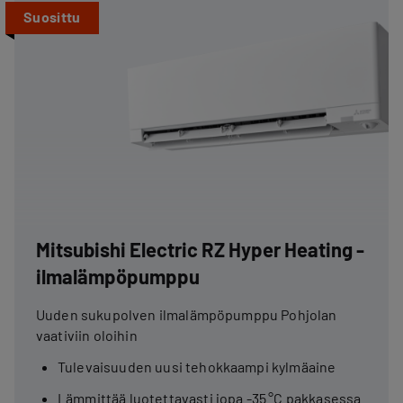
Suosittu
Mitsubishi Electric RZ Hyper Heating -
ilmalämpöpumppu
Uuden sukupolven ilmalämpöpumppu Pohjolan
vaativiin oloihin
Tulevaisuuden uusi tehokkaampi kylmäaine
Lämmittää luotettavasti jopa -35 °C pakkasessa