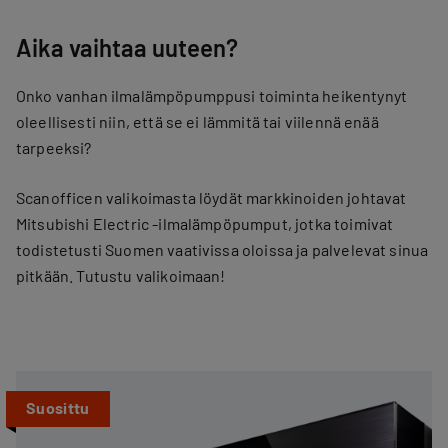
Aika vaihtaa uuteen?
Onko vanhan ilmalämpöpumppusi toiminta heikentynyt
oleellisesti niin, että se ei lämmitä tai viilennä enää
tarpeeksi?
Scanofficen valikoimasta löydät markkinoiden johtavat
Mitsubishi Electric -ilmalämpöpumput, jotka toimivat
todistetusti Suomen vaativissa oloissa ja palvelevat sinua
pitkään. Tutustu valikoimaan!
Suosittu