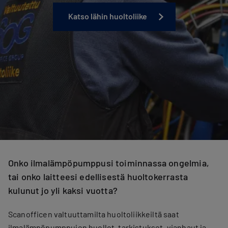
Katso lähin huoltoliike
Onko ilmalämpöpumppusi toiminnassa ongelmia,
tai onko laitteesi edellisestä huoltokerrasta
kulunut jo yli kaksi vuotta?
Scanofficen valtuuttamilta huoltoliikkeiltä saat
ilmalämpöpumppujen huollot, tarkistukset, vianhaut ja