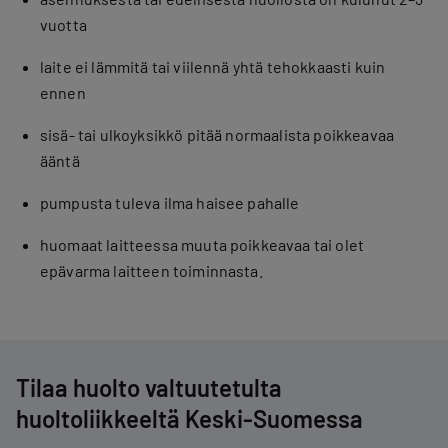
vuotta
laite ei lämmitä tai viilennä yhtä tehokkaasti kuin
ennen
sisä- tai ulkoyksikkö pitää normaalista poikkeavaa
ääntä
pumpusta tuleva ilma haisee pahalle
huomaat laitteessa muuta poikkeavaa tai olet
epävarma laitteen toiminnasta.
Tilaa huolto valtuutetulta
huoltoliikkeeltä Keski-Suomessa