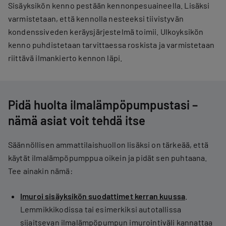
Sisäyksikön kenno pestään kennonpesuaineella. Lisäksi
varmistetaan, että kennolla nesteeksi tiivistyvän
kondenssiveden keräysjärjestelmä toimii. Ulkoyksikön
kenno puhdistetaan tarvittaessa roskista ja varmistetaan
riittävä ilmankierto kennon läpi.
Pidä huolta ilmalämpöpumpustasi –
nämä asiat voit tehdä itse
Säännöllisen ammattilaishuollon lisäksi on tärkeää, että
käytät ilmalämpöpumppua oikein ja pidät sen puhtaana.
Tee ainakin nämä:
Imuroi sisäyksikön suodattimet kerran kuussa
.
Lemmikkikodissa tai esimerkiksi autotallissa
sijaitsevan ilmalämpöpumpun imurointiväli kannattaa