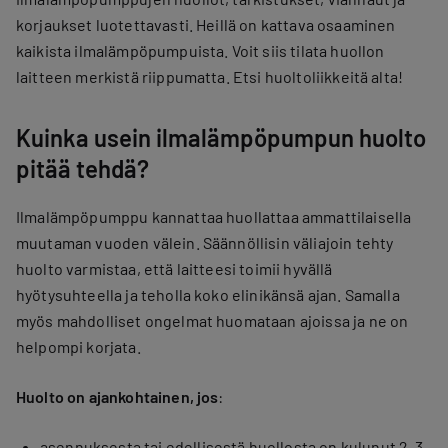
korjaukset luotettavasti. Heillä on kattava osaaminen
kaikista ilmalämpöpumpuista. Voit siis tilata huollon
laitteen merkistä riippumatta. Etsi huoltoliikkeitä alta!
Kuinka usein ilmalämpöpumpun huolto
pitää tehdä?
Ilmalämpöpumppu kannattaa huollattaa ammattilaisella
muutaman vuoden välein. Säännöllisin väliajoin tehty
huolto varmistaa, että laitteesi toimii hyvällä
hyötysuhteella ja teholla koko elinikänsä ajan. Samalla
myös mahdolliset ongelmat huomataan ajoissa ja ne on
helpompi korjata.
Huolto on ajankohtainen, jos
:
asennuksesta tai edellisestä huollosta on kulunut 2–3