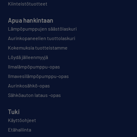
Kiinteistötuotteet
Apua hankintaan
Lämpöpumppujen säästölaskuri
Aurinkopaneelien tuottolaskuri
Kokemuksia tuotteistamme
Löydä jälleenmyyjä
Ilmalämpöpumppu-opas
Ilmavesilämpöpumppu-opas
Aurinkosähkö-opas
Sähköauton lataus -opas
Tuki
Käyttöohjeet
Etähallinta