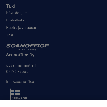
Tuki
Käyttöohjeet
Etähallinta
Huolto ja varaosat
Takuu
Scanoffice Oy
Juvanmalmintie 11
02970 Espoo
info@scanoffice.fi