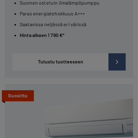
Suomen ostetuin ilmalämpöpumppu
Paras energiatehokkuus A+++
Saatavissa neljässä eri värissä
Hinta alkaen 1 790 €*
Tutustu tuotteeseen
Suosittu