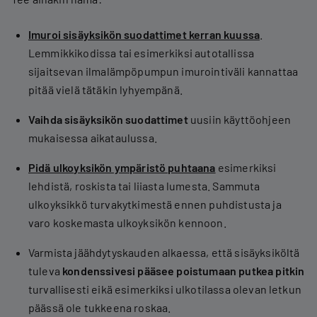
Imuroi sisäyksikön suodattimet kerran kuussa
.
Lemmikkikodissa tai esimerkiksi autotallissa
sijaitsevan ilmalämpöpumpun imurointiväli kannattaa
pitää vielä tätäkin lyhyempänä.
Vaihda sisäyksikön suodattimet
uusiin käyttöohjeen
mukaisessa aikataulussa.
Pidä ulkoyksikön ympäristö puhtaana
esimerkiksi
lehdistä, roskista tai liiasta lumesta. Sammuta
ulkoyksikkö turvakytkimestä ennen puhdistusta ja
varo koskemasta ulkoyksikön kennoon.
Varmista jäähdytyskauden alkaessa, että sisäyksiköltä
tuleva
kondenssivesi pääsee poistumaan putkea pitkin
turvallisesti eikä esimerkiksi ulkotilassa olevan letkun
päässä ole tukkeena roskaa.