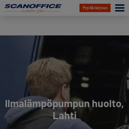
Va
Pyydä tarjous
Hyppää
sisältöön
Ilmalämpöpumpun huolto,
Lahti