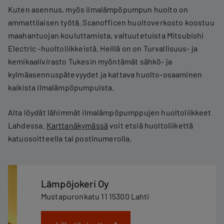
Kuten asennus, myös ilmalämpöpumpun huolto on
ammattilaisen työtä. Scanofficen huoltoverkosto koostuu
maahantuojan kouluttamista, valtuutetuista Mitsubishi
Electric -huoltoliikkeistä. Heillä on on Turvallisuus- ja
kemikaalivirasto Tukesin myöntämät sähkö- ja
kylmäasennuspätevyydet ja kattava huolto-osaaminen
kaikista ilmalämpöpumpuista.
Alta löydät lähimmät ilmalämpöpumppujen huoltoliikkeet
Lahdessa.
Karttanäkymässä
voit etsiä huoltoliikettä
katuosoitteella tai postinumerolla.
Lämpöjokeri Oy
Mustapuronkatu 11 15300 Lahti