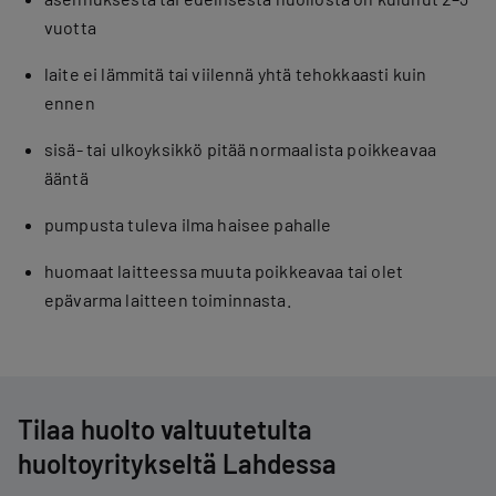
vuotta
laite ei lämmitä tai viilennä yhtä tehokkaasti kuin
ennen
sisä- tai ulkoyksikkö pitää normaalista poikkeavaa
ääntä
pumpusta tuleva ilma haisee pahalle
huomaat laitteessa muuta poikkeavaa tai olet
epävarma laitteen toiminnasta.
Tilaa huolto valtuutetulta
huoltoyritykseltä Lahdessa