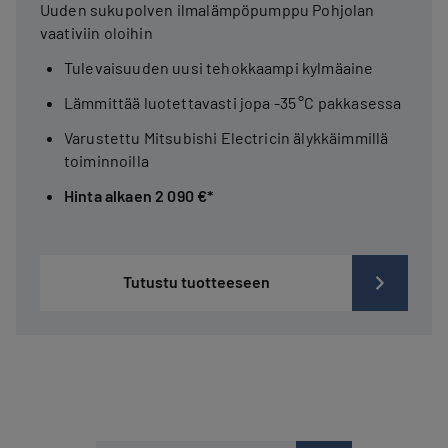
Uuden sukupolven ilmalämpöpumppu Pohjolan
vaativiin oloihin
Tulevaisuuden uusi tehokkaampi kylmäaine
Lämmittää luotettavasti jopa -35 °C pakkasessa
Varustettu Mitsubishi Electricin älykkäimmillä
toiminnoilla
Hinta alkaen 2 090 €*
Tutustu tuotteeseen