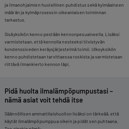
ja ilmanohjaimien huolellinen puhdistus sekä kylmäaineen
määrän ja kylmäprosessin oikeanlaisen toiminnan
tarkastus.
Sisäyksikön kenno pestään kennonpesuaineella. Lisäksi
varmistetaan, että kennolla nesteeksi tiivistyvän
kondenssiveden keräysjärjestelmä toimii. Ulkoyksikön
kenno puhdistetaan tarvittaessa roskista ja varmistetaan
riittävä ilmankierto kennon läpi.
Pidä huolta ilmalämpöpumpustasi –
nämä asiat voit tehdä itse
Säännöllisen ammattilaishuollon lisäksi on tärkeää, että
käytät ilmalämpöpumppua oikein ja pidät sen puhtaana.
Tee ainakin nämä: