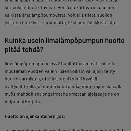
korjaukset luotettavasti. Heillä on kattava osaaminen
kaikista ilmalämpöpumpuista. Voit siis tilata huollon
laitteen merkistä riippumatta. Etsi huoltoliikkeitä alta!
Kuinka usein ilmalämpöpumpun huolto
pitää tehdä?
Ilmalämpöpumppu on hyvä huollattaa ammattilaisella
muutaman vuoden välein. Säännöllisin väliajoin tehty
huolto varmistaa, että laitteesi toimii hyvällä
hyötysuhteella ja teholla koko elinkaarensa ajan. Samalla
myös mahdolliset ongelmat huomataan ajoissa ja ne on
helpompi korjata.
Huolto on ajankohtainen, jos
:
asennuksesta tai edellisestä huollosta on kulunut 2–3