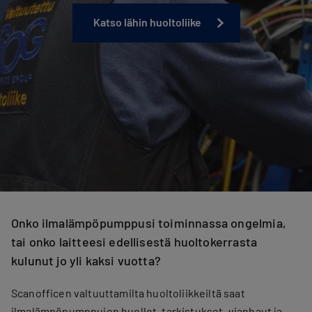
Katso lähin huoltoliike
Onko ilmalämpöpumppusi toiminnassa ongelmia,
tai onko laitteesi edellisestä huoltokerrasta
kulunut jo yli kaksi vuotta?
Scanofficen valtuuttamilta huoltoliikkeiltä saat
ilmalämpöpumppujen huollot, tarkistukset, vianhaut ja