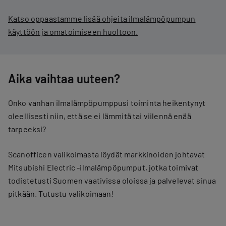
Katso oppaastamme lisää ohjeita ilmalämpöpumpun
käyttöön ja omatoimiseen huoltoon.
Aika vaihtaa uuteen?
Onko vanhan ilmalämpöpumppusi toiminta heikentynyt
oleellisesti niin, että se ei lämmitä tai viilennä enää
tarpeeksi?
Scanofficen valikoimasta löydät markkinoiden johtavat
Mitsubishi Electric -ilmalämpöpumput, jotka toimivat
todistetusti Suomen vaativissa oloissa ja palvelevat sinua
pitkään. Tutustu valikoimaan!