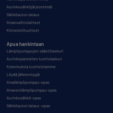
Aurinkosähköjärjestelmät
Sähköauton lataus
Ilmanvaihtolaitteet
Kiinteistötuotteet
Apua hankintaan
Lämpöpumppujen säästölaskuri
Aurinkopaneelien tuottolaskuri
Kokemuksia tuotteistamme
Löydä jälleenmyyjä
Ilmalämpöpumppu-opas
Ilmavesilämpöpumppu-opas
Aurinkosähkö-opas
Sähköauton lataus -opas