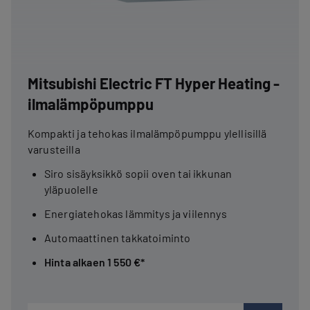
Mitsubishi Electric FT Hyper Heating -
ilmalämpöpumppu
Kompakti ja tehokas ilmalämpöpumppu ylellisillä
varusteilla
Siro sisäyksikkö sopii oven tai ikkunan
yläpuolelle
Energiatehokas lämmitys ja viilennys
Automaattinen takkatoiminto
Hinta alkaen 1 550 €*