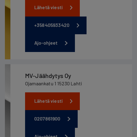
Lähetä viesti
+358405933420
Ajo-ohjeet
MV-Jäähdytys Oy
Ojamaankatu 1 15230 Lahti
Lähetä viesti
0207861900
Ajo-ohjeet