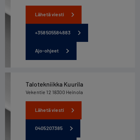
Lähetä viesti
+358505584883
Ajo-ohjeet
Talotekniikka Kuurila
Vekentie 12 18300 Heinola
Lähetä viesti
0405207385