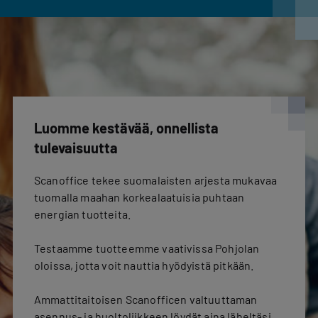
Luomme kestävää, onnellista
tulevaisuutta
Scanoffice tekee suomalaisten arjesta mukavaa
tuomalla maahan korkealaatuisia puhtaan
energian tuotteita.
Testaamme tuotteemme vaativissa Pohjolan
oloissa, jotta voit nauttia hyödyistä pitkään.
Ammattitaitoisen Scanofficen valtuuttaman
asennus- ja huoltoliikkeen löydät aina läheltäsi,