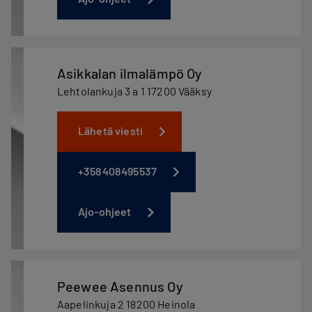
Asikkalan ilmalämpö Oy
Lehtolankuja 3 a 1 17200 Vääksy
Lähetä viesti
+358408495537
Ajo-ohjeet
Peewee Asennus Oy
Aapelinkuja 2 18200 Heinola