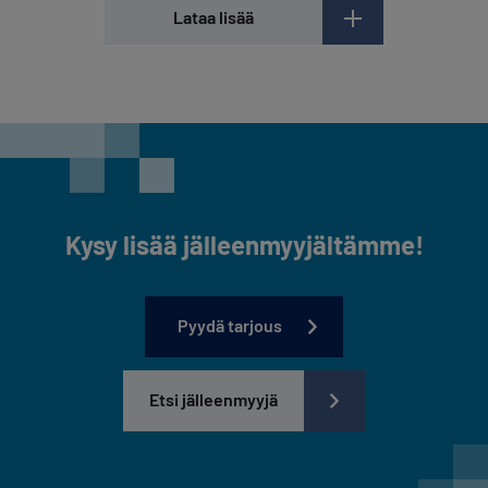
Lataa lisää
Kysy lisää jälleenmyyjältämme!
Pyydä tarjous
Etsi jälleenmyyjä