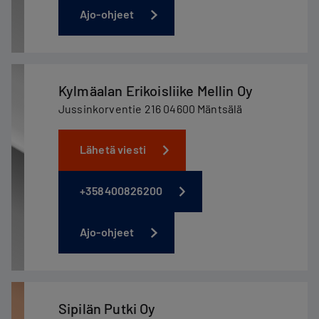
Ajo-ohjeet
Kylmäalan Erikoisliike Mellin Oy
Jussinkorventie 216 04600 Mäntsälä
Lähetä viesti
+358400826200
Ajo-ohjeet
Sipilän Putki Oy