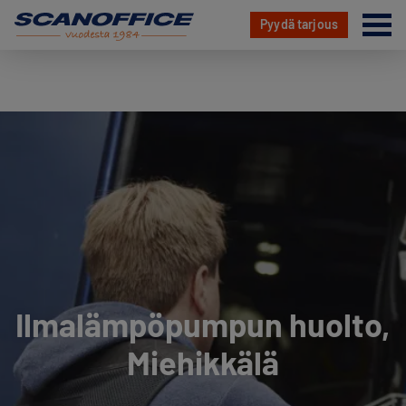
Va
Pyydä tarjous
Hyppää
sisältöön
Ilmalämpöpumpun huolto,
Miehikkälä