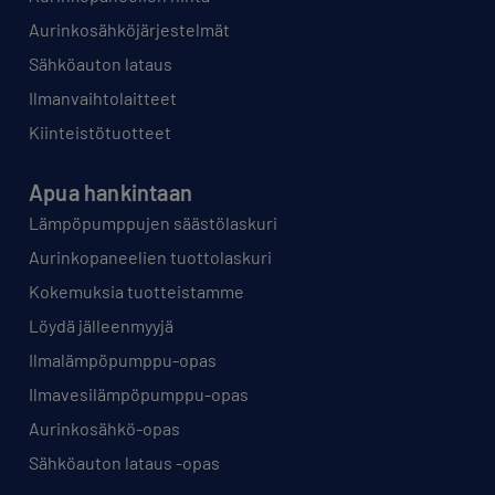
Aurinkosähköjärjestelmät
Sähköauton lataus
Ilmanvaihtolaitteet
Kiinteistötuotteet
Apua hankintaan
Lämpöpumppujen säästölaskuri
Aurinkopaneelien tuottolaskuri
Kokemuksia tuotteistamme
Löydä jälleenmyyjä
Ilmalämpöpumppu-opas
Ilmavesilämpöpumppu-opas
Aurinkosähkö-opas
Sähköauton lataus -opas