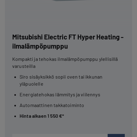
Mitsubishi Electric FT Hyper Heating -
ilmalämpöpumppu
Kompakti ja tehokas ilmalämpöpumppu ylellisillä
varusteilla
Siro sisäyksikkö sopii oven tai ikkunan
yläpuolelle
Energiatehokas lämmitys ja viilennys
Automaattinen takkatoiminto
Hinta alkaen 1 550 €*