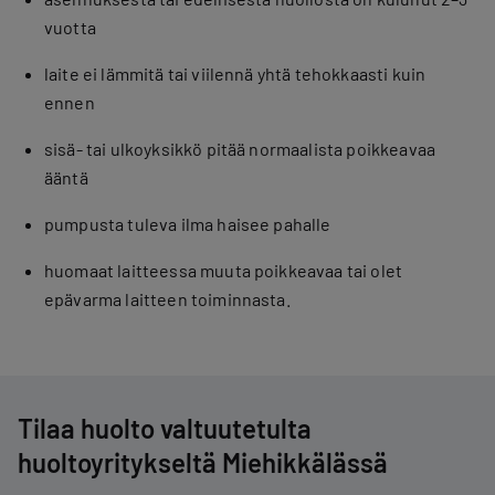
vuotta
laite ei lämmitä tai viilennä yhtä tehokkaasti kuin
ennen
sisä- tai ulkoyksikkö pitää normaalista poikkeavaa
ääntä
pumpusta tuleva ilma haisee pahalle
huomaat laitteessa muuta poikkeavaa tai olet
epävarma laitteen toiminnasta.
Tilaa huolto valtuutetulta
huoltoyritykseltä Miehikkälässä