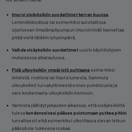
Imuroi sisäyksikön suodattimet kerran kuussa
.
Lemmikkikodissa tai esimerkiksi autotallissa
sijaitsevan ilmalämpöpumpun imurointiväli kannattaa
pitää vielä tätäkin lyhyempänä.
Vaihda sisäyksikön suodattimet
uusiin käyttöohjeen
mukaisessa aikataulussa.
Pidä ulkoyksikön ympäristö puhtaana
esimerkiksi
lehdistä, roskista tai liiasta lumesta. Sammuta
ulkoyksikkö turvakytkimestä ennen puhdistusta ja
varo koskemasta ulkoyksikön kennoon.
Varmista jäähdytyskauden alkaessa, että sisäyksiköltä
tuleva
kondenssivesi pääsee poistumaan putkea pitkin
turvallisesti eikä esimerkiksi ulkotilassa olevan letkun
päässä ole tukkeena roskaa.