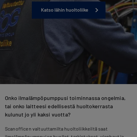
Katso lähin huoltoliike
Onko ilmalämpöpumppusi toiminnassa ongelmia,
tai onko laitteesi edellisestä huoltokerrasta
kulunut jo yli kaksi vuotta?
Scanofficen valtuuttamilta huoltoliikkeiltä saat
ilmalämpöpumppujen huollot, tarkistukset, vianhaut ja