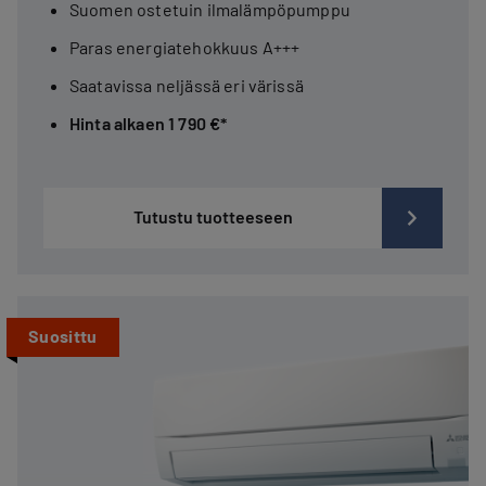
Suomen ostetuin ilmalämpöpumppu
Paras energiatehokkuus A+++
Saatavissa neljässä eri värissä
Hinta alkaen 1 790 €*
Tutustu tuotteeseen
Suosittu