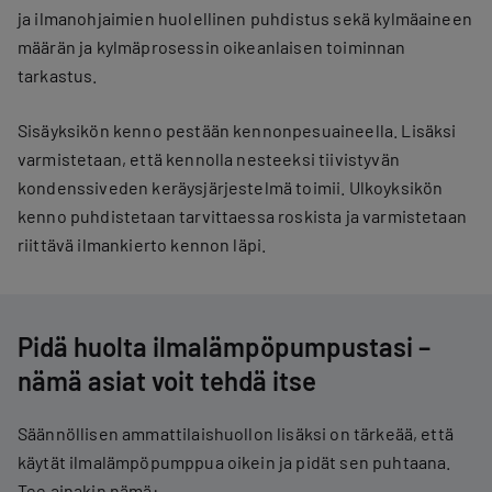
ja ilmanohjaimien huolellinen puhdistus sekä kylmäaineen
määrän ja kylmäprosessin oikeanlaisen toiminnan
tarkastus.
Sisäyksikön kenno pestään kennonpesuaineella. Lisäksi
varmistetaan, että kennolla nesteeksi tiivistyvän
kondenssiveden keräysjärjestelmä toimii. Ulkoyksikön
kenno puhdistetaan tarvittaessa roskista ja varmistetaan
riittävä ilmankierto kennon läpi.
Pidä huolta ilmalämpöpumpustasi –
nämä asiat voit tehdä itse
Säännöllisen ammattilaishuollon lisäksi on tärkeää, että
käytät ilmalämpöpumppua oikein ja pidät sen puhtaana.
Tee ainakin nämä: