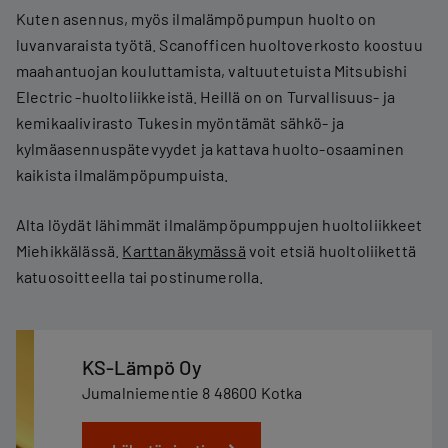
Kuten asennus, myös ilmalämpöpumpun huolto on
luvanvaraista työtä. Scanofficen huoltoverkosto koostuu
maahantuojan kouluttamista, valtuutetuista Mitsubishi
Electric -huoltoliikkeistä. Heillä on on Turvallisuus- ja
kemikaalivirasto Tukesin myöntämät sähkö- ja
kylmäasennuspätevyydet ja kattava huolto-osaaminen
kaikista ilmalämpöpumpuista.
Alta löydät lähimmät ilmalämpöpumppujen huoltoliikkeet
Miehikkälässä.
Karttanäkymässä
voit etsiä huoltoliikettä
katuosoitteella tai postinumerolla.
KS-Lämpö Oy
Jumalniementie 8 48600 Kotka