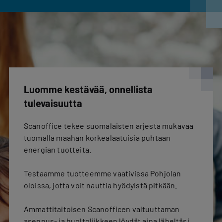
Luomme kestävää, onnellista
tulevaisuutta
Scanoffice tekee suomalaisten arjesta mukavaa
tuomalla maahan korkealaatuisia puhtaan
energian tuotteita.
Testaamme tuotteemme vaativissa Pohjolan
oloissa, jotta voit nauttia hyödyistä pitkään.
Ammattitaitoisen Scanofficen valtuuttaman
asennus- ja huoltoliikkeen löydät aina läheltäsi,