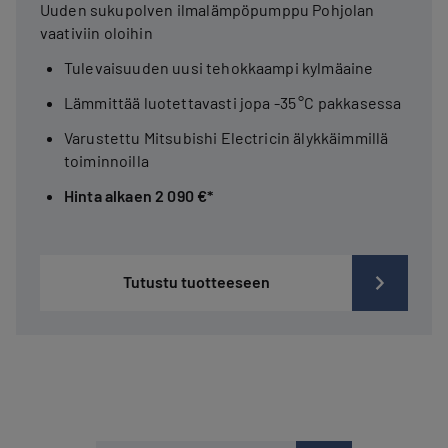
Uuden sukupolven ilmalämpöpumppu Pohjolan
vaativiin oloihin
Tulevaisuuden uusi tehokkaampi kylmäaine
Lämmittää luotettavasti jopa -35 °C pakkasessa
Varustettu Mitsubishi Electricin älykkäimmillä
toiminnoilla
Hinta alkaen 2 090 €*
Tutustu tuotteeseen