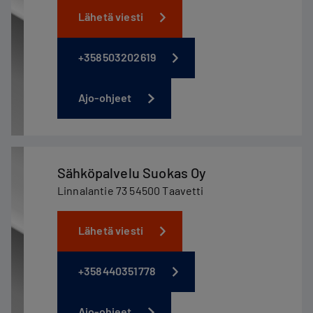
Lähetä viesti
+358503202619
Ajo-ohjeet
Sähköpalvelu Suokas Oy
Linnalantie 73 54500 Taavetti
Lähetä viesti
+358440351778
Ajo-ohjeet