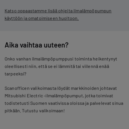
Katso oppaastamme lisää ohjeita ilmalämpöpumpun
käyttöön ja omatoimiseen huoltoon.
Aika vaihtaa uuteen?
Onko vanhan ilmalämpöpumppusi toiminta heikentynyt
oleellisesti niin, että se ei lämmitä tai viilennä enää
tarpeeksi?
Scanofficen valikoimasta löydät markkinoiden johtavat
Mitsubishi Electric -ilmalämpöpumput, jotka toimivat
todistetusti Suomen vaativissa oloissa ja palvelevat sinua
pitkään. Tutustu valikoimaan!