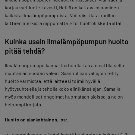
korjaukset luotettavasti. Heillä on kattava osaaminen
kaikista ilmalämpöpumpuista. Voit siis tilata huollon
laitteen merkistä riippumatta. Etsi huoltoliikkeitä alta!
Kuinka usein ilmalämpöpumpun huolto
pitää tehdä?
Ilmalämpöpumppu kannattaa huollattaa ammattilaisella
muutaman vuoden välein. Säännöllisin väliajoin tehty
huolto varmistaa, että laitteesi toimii hyvällä
hyötysuhteella ja teholla koko elinikänsä ajan. Samalla
myös mahdolliset ongelmat huomataan ajoissa ja ne on
helpompi korjata.
Huolto on ajankohtainen, jos
:
asennuksesta tai edellisestä huollosta on kulunut 2–3