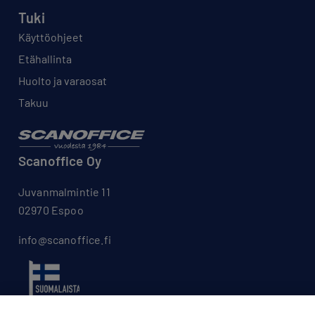
Tuki
Käyttöohjeet
Etähallinta
Huolto ja varaosat
Takuu
Scanoffice Oy
Juvanmalmintie 11
02970 Espoo
info@scanoffice.fi