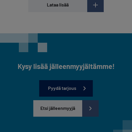
Lataa lisää
Kysy lisää jälleenmyyjältämme!
Pyydä tarjous
Etsi jälleenmyyjä