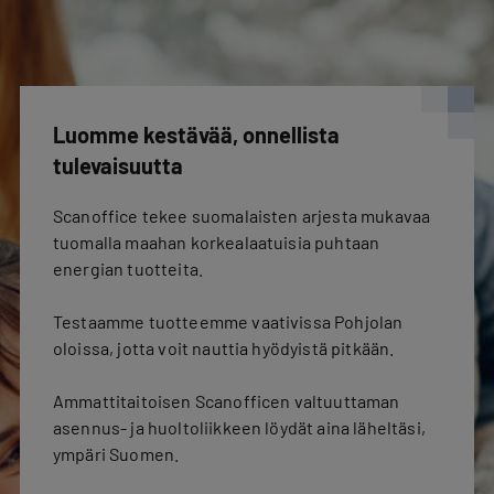
Luomme kestävää, onnellista
tulevaisuutta
Scanoffice tekee suomalaisten arjesta mukavaa
tuomalla maahan korkealaatuisia puhtaan
energian tuotteita.
Testaamme tuotteemme vaativissa Pohjolan
oloissa, jotta voit nauttia hyödyistä pitkään.
Ammattitaitoisen Scanofficen valtuuttaman
asennus- ja huoltoliikkeen löydät aina läheltäsi,
ympäri Suomen.