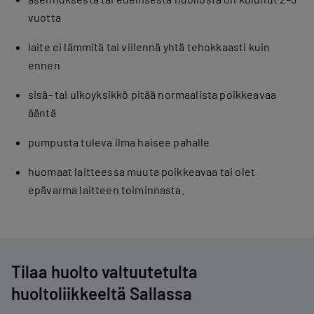
vuotta
laite ei lämmitä tai viilennä yhtä tehokkaasti kuin
ennen
sisä- tai ulkoyksikkö pitää normaalista poikkeavaa
ääntä
pumpusta tuleva ilma haisee pahalle
huomaat laitteessa muuta poikkeavaa tai olet
epävarma laitteen toiminnasta.
Tilaa huolto valtuutetulta
huoltoliikkeeltä Sallassa