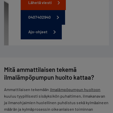
Lähetä viesti
0407402940
Ajo-ohjeet
Mitä ammattilaisen tekemä
ilmalämpöpumpun huolto kattaa?
Ammattilaisen tekemään
ilmalämpöpumpun huoltoon
kuuluu tyypillisesti sisäyksikön puhaltimen, ​​ilmakanavan
ja ilmanohjaimien huolellinen puhdistus sekä kylmäaineen
määrän ja kylmäprosessin oikeanlaisen toiminnan