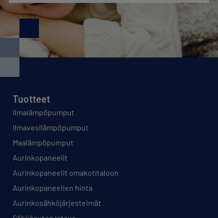
Tuotteet
Ilmalämpöpumput
Ilmavesilämpöpumput
Maalämpöpumput
Aurinkopaneelit
Aurinkopaneelit omakotitaloon
Aurinkopaneelien hinta
Aurinkosähköjärjestelmät
Sähköauton lataus