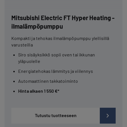
Mitsubishi Electric FT Hyper Heating -
ilmalämpöpumppu
Kompakti ja tehokas ilmalämpöpumppu ylellisillä
varusteilla
Siro sisäyksikkö sopii oven tai ikkunan
yläpuolelle
Energiatehokas lämmitys ja viilennys
Automaattinen takkatoiminto
Hinta alkaen 1 550 €*
Tutustu tuotteeseen