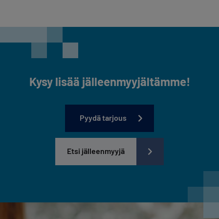
Kysy lisää jälleenmyyjältämme!
Pyydä tarjous
Etsi jälleenmyyjä