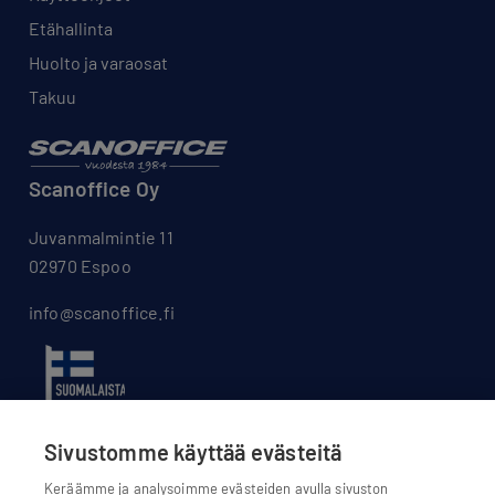
Etähallinta
Huolto ja varaosat
Takuu
Scanoffice Oy
Juvanmalmintie 11
02970 Espoo
info@scanoffice.fi
Sivustomme käyttää evästeitä
Keräämme ja analysoimme evästeiden avulla sivuston