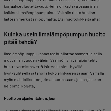
korjaukset luotettavasti. Heillä on kattava osaaminen
kaikista ilmalämpöpumpuista. Voit siis tilata huollon
laitteen merkistä riippumatta. Etsi huoltoliikkeitä alta!
Kuinka usein ilmalämpöpumpun huolto
pitää tehdä?
Ilmalämpöpumppu kannattaa huollattaa ammattilaisella
muutaman vuoden välein. Säännöllisin väliajoin tehty
huolto varmistaa, että laitteesi toimii hyvällä
hyötysuhteella ja teholla koko elinkaarensa ajan. Samalla
myös mahdolliset ongelmat huomataan ajoissa ja ne on
helpompi korjata.
Huolto on ajankohtainen, jos
:
asennuksesta tai edellisestä huollosta on kulunut 2–3