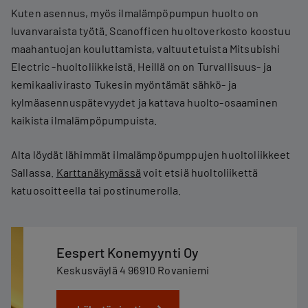
Kuten asennus, myös ilmalämpöpumpun huolto on
luvanvaraista työtä. Scanofficen huoltoverkosto koostuu
maahantuojan kouluttamista, valtuutetuista Mitsubishi
Electric -huoltoliikkeistä. Heillä on on Turvallisuus- ja
kemikaalivirasto Tukesin myöntämät sähkö- ja
kylmäasennuspätevyydet ja kattava huolto-osaaminen
kaikista ilmalämpöpumpuista.
Alta löydät lähimmät ilmalämpöpumppujen huoltoliikkeet
Sallassa.
Karttanäkymässä
voit etsiä huoltoliikettä
katuosoitteella tai postinumerolla.
Eespert Konemyynti Oy
Keskusväylä 4 96910 Rovaniemi