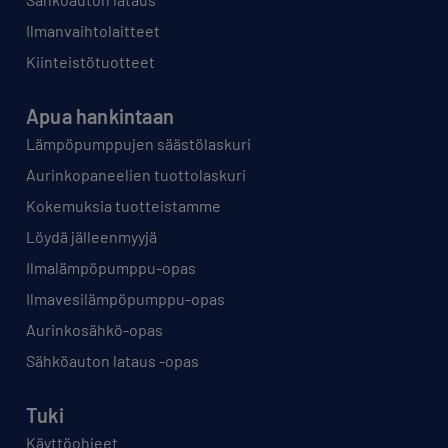
Ilmanvaihtolaitteet
Kiinteistötuotteet
Apua hankintaan
Lämpöpumppujen säästölaskuri
Aurinkopaneelien tuottolaskuri
Kokemuksia tuotteistamme
Löydä jälleenmyyjä
Ilmalämpöpumppu-opas
Ilmavesilämpöpumppu-opas
Aurinkosähkö-opas
Sähköauton lataus -opas
Tuki
Käyttöohjeet