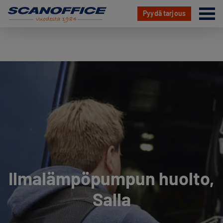
Va
Pyydä tarjous
Hyppää
sisältöön
Ilmalämpöpumpun huolto,
Salla