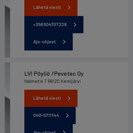
Lähetä viesti
+358504707228
Ajo-ohjeet
LVI Pöyliö /Pevetec Oy
Halmetie 7 98120 Kemijärvi
Lähetä viesti
040-5711144
Ajo-ohjeet