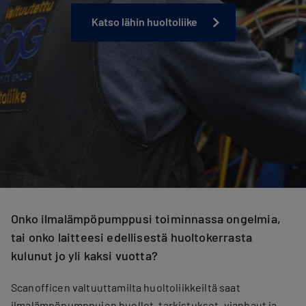
Katso lähin huoltoliike
Onko ilmalämpöpumppusi toiminnassa ongelmia,
tai onko laitteesi edellisestä huoltokerrasta
kulunut jo yli kaksi vuotta?
Scanofficen valtuuttamilta huoltoliikkeiltä saat
ilmalämpöpumppujen huollot, tarkistukset, vianhaut ja