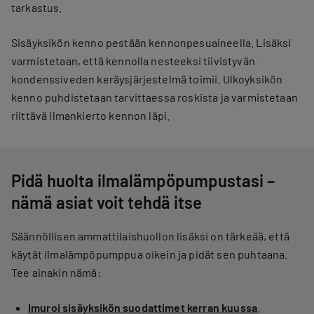
tarkastus.
Sisäyksikön kenno pestään kennonpesuaineella. Lisäksi
varmistetaan, että kennolla nesteeksi tiivistyvän
kondenssiveden keräysjärjestelmä toimii. Ulkoyksikön
kenno puhdistetaan tarvittaessa roskista ja varmistetaan
riittävä ilmankierto kennon läpi.
Pidä huolta ilmalämpöpumpustasi –
nämä asiat voit tehdä itse
Säännöllisen ammattilaishuollon lisäksi on tärkeää, että
käytät ilmalämpöpumppua oikein ja pidät sen puhtaana.
Tee ainakin nämä:
Imuroi sisäyksikön suodattimet kerran kuussa
.