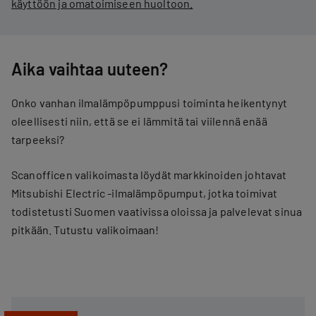
käyttöön ja omatoimiseen huoltoon.
Aika vaihtaa uuteen?
Onko vanhan ilmalämpöpumppusi toiminta heikentynyt
oleellisesti niin, että se ei lämmitä tai viilennä enää
tarpeeksi?
Scanofficen valikoimasta löydät markkinoiden johtavat
Mitsubishi Electric -ilmalämpöpumput, jotka toimivat
todistetusti Suomen vaativissa oloissa ja palvelevat sinua
pitkään. Tutustu valikoimaan!