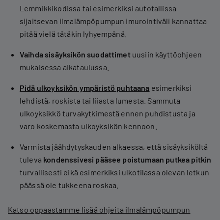
Lemmikkikodissa tai esimerkiksi autotallissa
sijaitsevan ilmalämpöpumpun imurointiväli kannattaa
pitää vielä tätäkin lyhyempänä.
Vaihda sisäyksikön suodattimet
uusiin käyttöohjeen
mukaisessa aikataulussa.
Pidä ulkoyksikön ympäristö puhtaana
esimerkiksi
lehdistä, roskista tai liiasta lumesta. Sammuta
ulkoyksikkö turvakytkimestä ennen puhdistusta ja
varo koskemasta ulkoyksikön kennoon.
Varmista jäähdytyskauden alkaessa, että sisäyksiköltä
tuleva
kondenssivesi pääsee poistumaan putkea pitkin
turvallisesti eikä esimerkiksi ulkotilassa olevan letkun
päässä ole tukkeena roskaa.
Katso oppaastamme lisää ohjeita ilmalämpöpumpun