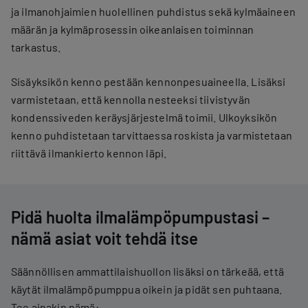
ja ilmanohjaimien huolellinen puhdistus sekä kylmäaineen
määrän ja kylmäprosessin oikeanlaisen toiminnan
tarkastus.
Sisäyksikön kenno pestään kennonpesuaineella. Lisäksi
varmistetaan, että kennolla nesteeksi tiivistyvän
kondenssiveden keräysjärjestelmä toimii. Ulkoyksikön
kenno puhdistetaan tarvittaessa roskista ja varmistetaan
riittävä ilmankierto kennon läpi.
Pidä huolta ilmalämpöpumpustasi –
nämä asiat voit tehdä itse
Säännöllisen ammattilaishuollon lisäksi on tärkeää, että
käytät ilmalämpöpumppua oikein ja pidät sen puhtaana.
Tee ainakin nämä: