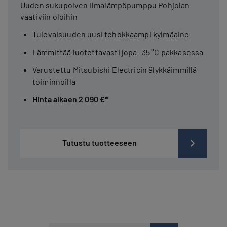
Uuden sukupolven ilmalämpöpumppu Pohjolan
vaativiin oloihin
Tulevaisuuden uusi tehokkaampi kylmäaine
Lämmittää luotettavasti jopa -35 °C pakkasessa
Varustettu Mitsubishi Electricin älykkäimmillä
toiminnoilla
Hinta alkaen 2 090 €*
Tutustu tuotteeseen