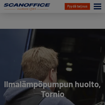
Va
Pyydä tarjous
Hyppää
sisältöön
Ilmalämpöpumpun huolto,
Tornio