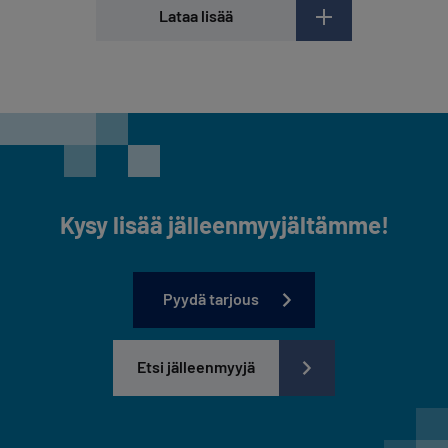
Lataa lisää
Kysy lisää jälleenmyyjältämme!
Pyydä tarjous
Etsi jälleenmyyjä