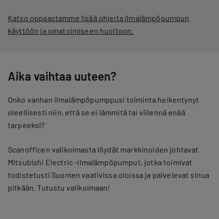
Katso oppaastamme lisää ohjeita ilmalämpöpumpun
käyttöön ja omatoimiseen huoltoon.
Aika vaihtaa uuteen?
Onko vanhan ilmalämpöpumppusi toiminta heikentynyt
oleellisesti niin, että se ei lämmitä tai viilennä enää
tarpeeksi?
Scanofficen valikoimasta löydät markkinoiden johtavat
Mitsubishi Electric -ilmalämpöpumput, jotka toimivat
todistetusti Suomen vaativissa oloissa ja palvelevat sinua
pitkään. Tutustu valikoimaan!