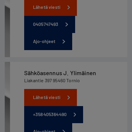
Lähetä viesti
0405747493
Ajo-ohjeet
Sähköasennus J. Ylimäinen
Liakantie 397 95460 Tornio
Lähetä viesti
+358405364490
Ajo-ohjeet