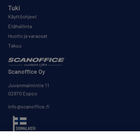
Tuki
Käyttöohjeet
Etähallinta
Huolto ja varaosat
Takuu
Scanoffice Oy
Juvanmalmintie 11
02970 Espoo
info@scanoffice.fi