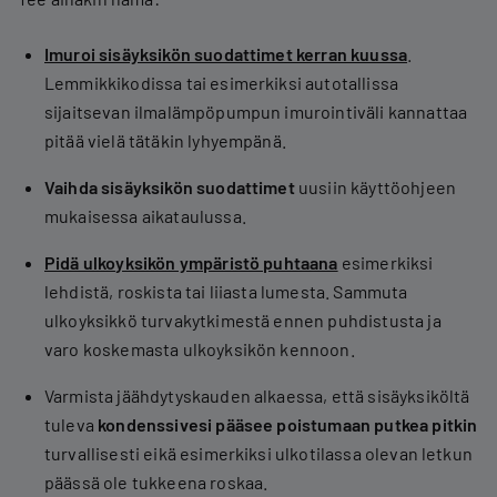
Imuroi sisäyksikön suodattimet kerran kuussa
.
Lemmikkikodissa tai esimerkiksi autotallissa
sijaitsevan ilmalämpöpumpun imurointiväli kannattaa
pitää vielä tätäkin lyhyempänä.
Vaihda sisäyksikön suodattimet
uusiin käyttöohjeen
mukaisessa aikataulussa.
Pidä ulkoyksikön ympäristö puhtaana
esimerkiksi
lehdistä, roskista tai liiasta lumesta. Sammuta
ulkoyksikkö turvakytkimestä ennen puhdistusta ja
varo koskemasta ulkoyksikön kennoon.
Varmista jäähdytyskauden alkaessa, että sisäyksiköltä
tuleva
kondenssivesi pääsee poistumaan putkea pitkin
turvallisesti eikä esimerkiksi ulkotilassa olevan letkun
päässä ole tukkeena roskaa.