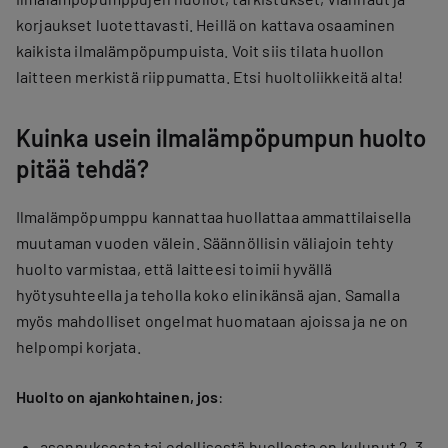
korjaukset luotettavasti. Heillä on kattava osaaminen
kaikista ilmalämpöpumpuista. Voit siis tilata huollon
laitteen merkistä riippumatta. Etsi huoltoliikkeitä alta!
Kuinka usein ilmalämpöpumpun huolto
pitää tehdä?
Ilmalämpöpumppu kannattaa huollattaa ammattilaisella
muutaman vuoden välein. Säännöllisin väliajoin tehty
huolto varmistaa, että laitteesi toimii hyvällä
hyötysuhteella ja teholla koko elinikänsä ajan. Samalla
myös mahdolliset ongelmat huomataan ajoissa ja ne on
helpompi korjata.
Huolto on ajankohtainen, jos
:
asennuksesta tai edellisestä huollosta on kulunut 2–3