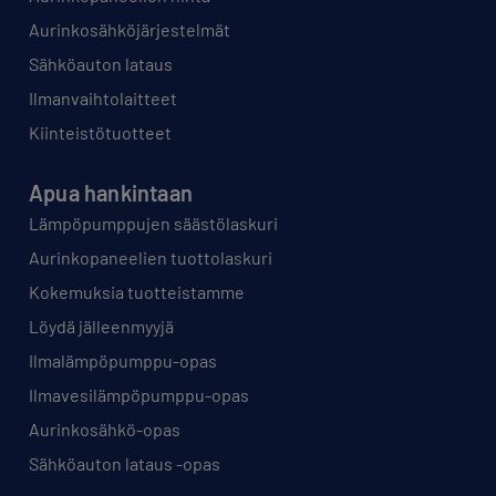
Aurinkosähköjärjestelmät
Sähköauton lataus
Ilmanvaihtolaitteet
Kiinteistötuotteet
Apua hankintaan
Lämpöpumppujen säästölaskuri
Aurinkopaneelien tuottolaskuri
Kokemuksia tuotteistamme
Löydä jälleenmyyjä
Ilmalämpöpumppu-opas
Ilmavesilämpöpumppu-opas
Aurinkosähkö-opas
Sähköauton lataus -opas