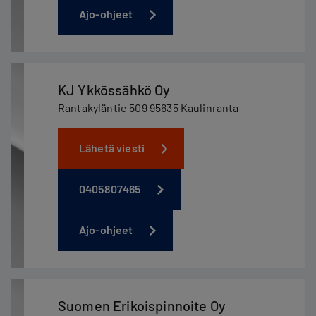
Ajo-ohjeet
KJ Ykkössähkö Oy
Rantakyläntie 509 95635 Kaulinranta
Lähetä viesti
0405807465
Ajo-ohjeet
Suomen Erikoispinnoite Oy