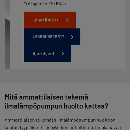
Yrittäjäntie 7 91100 Ii
Lähetä viesti
+358505876317
Ajo-ohjeet
Mitä ammattilaisen tekemä
ilmalämpöpumpun huolto kattaa?
Ammattilaisen tekemään
ilmalämpöpumpun huoltoon
kuuluu tyypillisesti sisäyksikön puhaltimen, ​​ilmakanavan