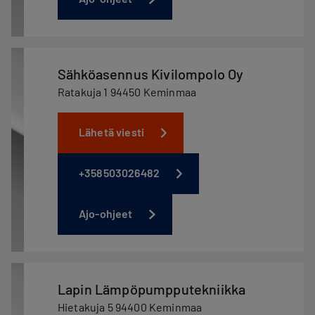
Sähköasennus Kivilompolo Oy
Ratakuja 1 94450 Keminmaa
Lähetä viesti
+358503026482
Ajo-ohjeet
Lapin Lämpöpumpputekniikka
Hietakuja 5 94400 Keminmaa