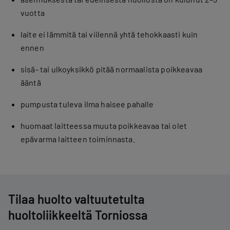
vuotta
laite ei lämmitä tai viilennä yhtä tehokkaasti kuin
ennen
sisä- tai ulkoyksikkö pitää normaalista poikkeavaa
ääntä
pumpusta tuleva ilma haisee pahalle
huomaat laitteessa muuta poikkeavaa tai olet
epävarma laitteen toiminnasta.
Tilaa huolto valtuutetulta
huoltoliikkeeltä Torniossa