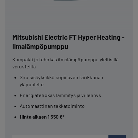
Mitsubishi Electric FT Hyper Heating -
ilmalämpöpumppu
Kompakti ja tehokas ilmalämpöpumppu ylellisillä
varusteilla
Siro sisäyksikkö sopii oven tai ikkunan
yläpuolelle
Energiatehokas lämmitys ja viilennys
Automaattinen takkatoiminto
Hinta alkaen 1 550 €*