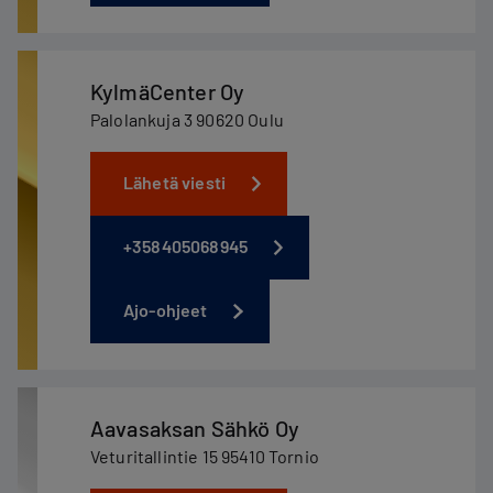
KylmäCenter Oy
Palolankuja 3 90620 Oulu
Lähetä viesti
+358405068945
Ajo-ohjeet
Aavasaksan Sähkö Oy
Veturitallintie 15 95410 Tornio