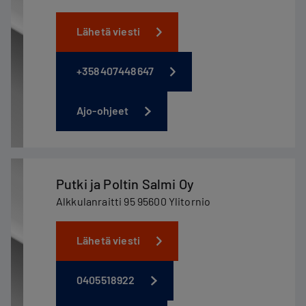
Lähetä viesti
+358407448647
Ajo-ohjeet
Putki ja Poltin Salmi Oy
Alkkulanraitti 95 95600 Ylitornio
Lähetä viesti
0405518922