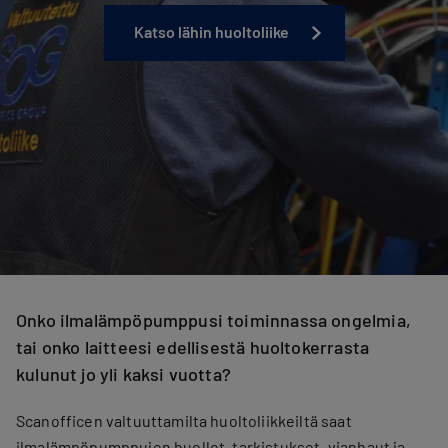
Katso lähin huoltoliike
Onko ilmalämpöpumppusi toiminnassa ongelmia,
tai onko laitteesi edellisestä huoltokerrasta
kulunut jo yli kaksi vuotta?
Scanofficen valtuuttamilta huoltoliikkeiltä saat
ilmalämpöpumppujen huollot, tarkistukset, vianhaut ja