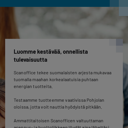
Luomme kestävää, onnellista
tulevaisuutta
Scanoffice tekee suomalaisten arjesta mukavaa
tuomalla maahan korkealaatuisia puhtaan
energian tuotteita.
Testaamme tuotteemme vaativissa Pohjolan
oloissa, jotta voit nauttia hyödyistä pitkään.
Ammattitaitoisen Scanofficen valtuuttaman
asennus- ja huoltoliikkeen löydät aina läheltäsi,