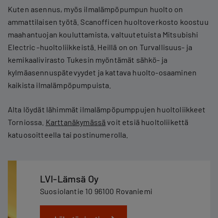
Kuten asennus, myös ilmalämpöpumpun huolto on
ammattilaisen työtä. Scanofficen huoltoverkosto koostuu
maahantuojan kouluttamista, valtuutetuista Mitsubishi
Electric -huoltoliikkeistä. Heillä on on Turvallisuus- ja
kemikaalivirasto Tukesin myöntämät sähkö- ja
kylmäasennuspätevyydet ja kattava huolto-osaaminen
kaikista ilmalämpöpumpuista.
Alta löydät lähimmät ilmalämpöpumppujen huoltoliikkeet
Torniossa.
Karttanäkymässä
voit etsiä huoltoliikettä
katuosoitteella tai postinumerolla.
LVI-Lämsä Oy
Suosiolantie 10 96100 Rovaniemi