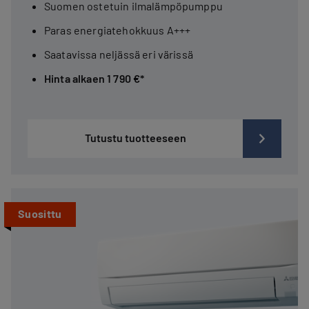
Suomen ostetuin ilmalämpöpumppu
Paras energiatehokkuus A+++
Saatavissa neljässä eri värissä
Hinta alkaen 1 790 €*
Tutustu tuotteeseen
Suosittu