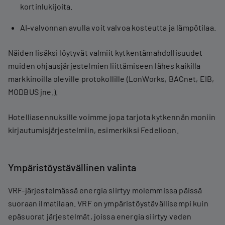
kortinlukijoita.
AI-valvonnan avulla voit valvoa kosteutta ja lämpötilaa.
Näiden lisäksi löytyvät valmiit kytkentämahdollisuudet
muiden ohjausjärjestelmien liittämiseen lähes kaikilla
markkinoilla oleville protokollille (LonWorks, BACnet, EIB,
MODBUS jne.).
Hotelliasennuksille voimme jopa tarjota kytkennän moniin
kirjautumisjärjestelmiin, esimerkiksi Fedelioon.
Ympäristöystävällinen valinta
VRF-järjestelmässä energia siirtyy molemmissa päissä
suoraan ilmatilaan. VRF on ympäristöystävällisempi kuin
epäsuorat järjestelmät, joissa energia siirtyy veden