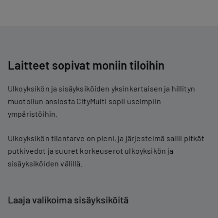
Laitteet sopivat moniin tiloihin
Ulkoyksikön ja sisäyksiköiden yksinkertaisen ja hillityn
muotoilun ansiosta CityMulti sopii useimpiin
ympäristöihin.
Ulkoyksikön tilantarve on pieni, ja järjestelmä sallii pitkät
putkivedot ja suuret korkeuserot ulkoyksikön ja
sisäyksiköiden välillä.
Laaja valikoima sisäyksiköitä