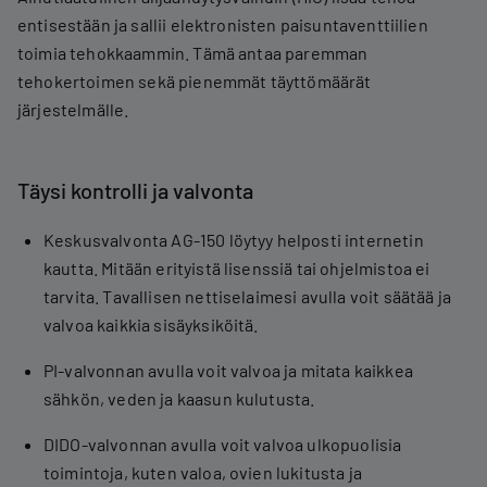
entisestään ja sallii elektronisten paisuntaventtiilien
toimia tehokkaammin. Tämä antaa paremman
tehokertoimen sekä pienemmät täyttömäärät
järjestelmälle.
Täysi kontrolli ja valvonta
Keskusvalvonta AG-150 löytyy helposti internetin
kautta. Mitään erityistä lisenssiä tai ohjelmistoa ei
tarvita. Tavallisen nettiselaimesi avulla voit säätää ja
valvoa kaikkia sisäyksiköitä.
PI-valvonnan avulla voit valvoa ja mitata kaikkea
sähkön, veden ja kaasun kulutusta.
DIDO-valvonnan avulla voit valvoa ulkopuolisia
toimintoja, kuten valoa, ovien lukitusta ja