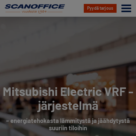
Va
Pyydä tarjous
Hyppää
sisältöön
Mitsubishi Electric VRF -
järjestelmä
– energiatehokasta lämmitystä ja jäähdytystä
suuriin tiloihin