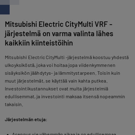
Mitsubishi Electric CityMulti VRF -
järjestelmä on varma valinta lähes
kaikkiin kiinteistöihin
Mitsubishi Electric CityMulti -järjestelmä koostuu yhdestä
ulkoyksiköstä, joka voi hoitaa jopa viidenkymmenen
sisäyksikön jäähdytys- ja lämmitystarpeen. Toisin kuin
muut järjestelmät, se käyttää vain kahta putkea.
Investointikustannukset ovat muita järjestelmiä
edullisemmat, ja investointi maksaa itsensä nopeammin
takaisin.
Järjestelmän etuja
:
Asennus vie vähemmän aikaa ja on edullisempaa,