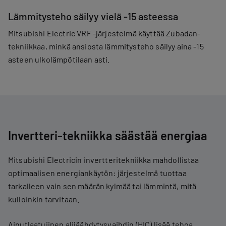
Lämmitysteho säilyy vielä -15 asteessa
Mitsubishi Electric VRF -järjestelmä käyttää Zubadan-
tekniikkaa, minkä ansiosta lämmitysteho säilyy aina -15
asteen ulkolämpötilaan asti.
Invertteri-tekniikka säästää energiaa
Mitsubishi Electricin invertteritekniikka mahdollistaa
optimaalisen energiankäytön: järjestelmä tuottaa
tarkalleen vain sen määrän kylmää tai lämmintä, mitä
kulloinkin tarvitaan.
Ainutlaatuiinen alijäähdytysvaihdin (HIC) lisää tehoa