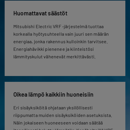
Huomattavat säästöt
Mitsubishi Electric VRF -järjestelmä tuottaa
korkealla hyötysuhteella vain juuri sen määrän
energiaa, jonka rakennus kulloinkin tarvitsee.
Energiahävikki pienenee ja kiinteistösi
lämmityskulut vähenevät merkittävästi.
Oikea lämpö kaikkiin huoneisiin
Eri sisäyksiköitä ohjataan yksilöllisesti
riippumatta muiden sisäyksiköiden asetuksista.
Näin jokaiseen huoneeseen voidaan säätää