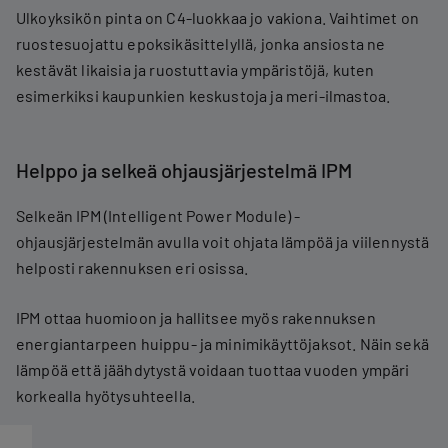
Ulkoyksikön pinta on C4-luokkaa jo vakiona. Vaihtimet on
ruostesuojattu epoksikäsittelyllä, jonka ansiosta ne
kestävät likaisia ja ruostuttavia ympäristöjä, kuten
esimerkiksi kaupunkien keskustoja ja meri-ilmastoa.
Helppo ja selkeä ohjausjärjestelmä IPM
Selkeän IPM (Intelligent Power Module) -
ohjausjärjestelmän avulla voit ohjata lämpöä ja viilennystä
helposti rakennuksen eri osissa.
IPM ottaa huomioon ja hallitsee myös rakennuksen
energiantarpeen huippu- ja minimikäyttöjaksot. Näin sekä
lämpöä että jäähdytystä voidaan tuottaa vuoden ympäri
korkealla hyötysuhteella.