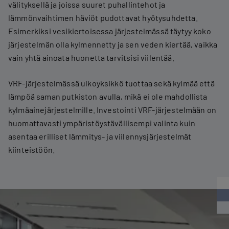
välityksellä ja joissa suuret puhallintehot ja
lämmönvaihtimen häviöt pudottavat hyötysuhdetta.
Esimerkiksi vesikiertoisessa järjestelmässä täytyy koko
järjestelmän olla kylmennetty ja sen veden kiertää, vaikka
vain yhtä ainoata huonetta tarvitsisi viilentää.
VRF-järjestelmässä ulkoyksikkö tuottaa sekä kylmää että
lämpöä saman putkiston avulla, mikä ei ole mahdollista
kylmäainejärjestelmille. Investointi VRF-järjestelmään on
huomattavasti ympäristöystävällisempi valinta kuin
asentaa erilliset lämmitys- ja viilennysjärjestelmät
kiinteistöön.