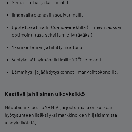
Seinä-, lattia- ja kattomallit
Ilmanvaihtokanaviin sopivat mallit
Upotettavat mallit Coanda-efektillä (= ilmavirtauksen
optimointi tasaiseksi ja miellyttäväksi)
Yksinkertainen ja hillitty muotoilu
Vesiyksiköt kylmänsiirtimille 70 °C:een asti
Lämmitys- ja jäähdytyskennot ilmanvaihtokoneille.
Kestävä ja hiljainen ulkoyksikkö
Mitsubishi Electric YHM-A-järjestelmällä on korkean
hyötysuhteen lisäksi yksi markkinoiden hiljaisimmista
ulkoyksiköistä.