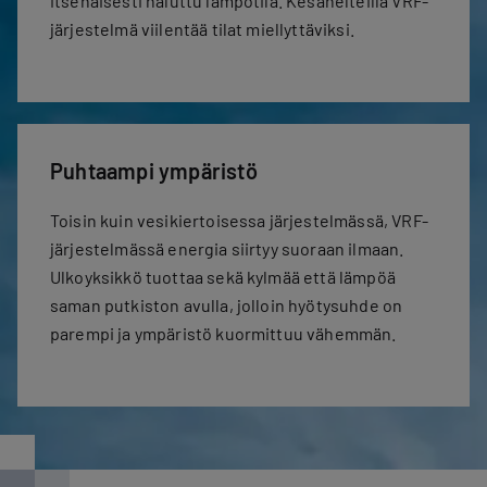
itsenäisesti haluttu lämpötila. Kesähelteillä VRF-
järjestelmä viilentää tilat miellyttäviksi.
Puhtaampi ympäristö
Toisin kuin vesikiertoisessa järjestelmässä, VRF-
järjestelmässä energia siirtyy suoraan ilmaan.
Ulkoyksikkö tuottaa sekä kylmää että lämpöä
saman putkiston avulla, jolloin hyötysuhde on
parempi ja ympäristö kuormittuu vähemmän.