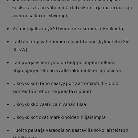
koska tarvitaan vähemmän liitoskohtia ja materiaalia ja
asennusaika on lyhyempi.
Valmistajalla on yli 20 vuoden kokemus tekniikasta.
Laitteet sopivat Suomen olosuhteisiin (kylmäteho 25–
60 kW).
Lämpöä ja viilennystä on helppo ohjata selkeän
ohjausjärjestelmän avulla rakennuksen eri osissa.
Ulkoyksikön teho säätyy portaattomasti 15–100 %
kiinteistön tehon tarpeesta riippuen.
Ulkoyksikkö vaatii vain vähän tilaa.
Ulkoyksiköt ovat markkinoiden hiljaisimpia.
Huolto pelaa ja varaosia on saatavilla koko laitteiston
eliniän ajan.