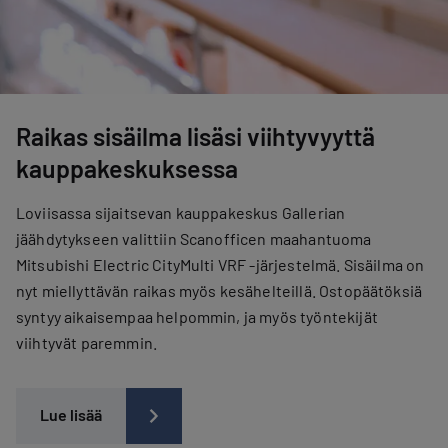
Raikas sisäilma lisäsi viihtyvyyttä
kauppakeskuksessa
Loviisassa sijaitsevan kauppakeskus Gallerian
jäähdytykseen valittiin Scanofficen maahantuoma
Mitsubishi Electric CityMulti VRF -järjestelmä. Sisäilma on
nyt miellyttävän raikas myös kesähelteillä. Ostopäätöksiä
syntyy aikaisempaa helpommin, ja myös työntekijät
viihtyvät paremmin.
Lue lisää