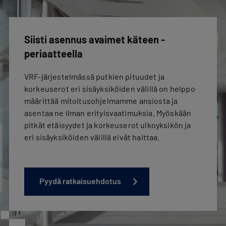
Siisti asennus avaimet käteen -
periaatteella
VRF-järjestelmässä putkien pituudet ja
korkeuserot eri sisäyksiköiden välillä on helppo
määrittää mitoitusohjelmamme ansiosta ja
asentaa ne ilman erityisvaatimuksia. Myöskään
pitkät etäisyydet ja korkeuserot ulkoyksikön ja
eri sisäyksiköiden välillä eivät haittaa.
Pyydä ratkaisuehdotus