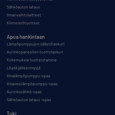
Sähköauton lataus
Ilmanvaihtolaitteet
Kiinteistötuotteet
Apua hankintaan
Lämpöpumppujen säästölaskuri
Aurinkopaneelien tuottolaskuri
Kokemuksia tuotteistamme
Löydä jälleenmyyjä
Ilmalämpöpumppu-opas
Ilmavesilämpöpumppu-opas
Aurinkosähkö-opas
Sähköauton lataus -opas
Tuki