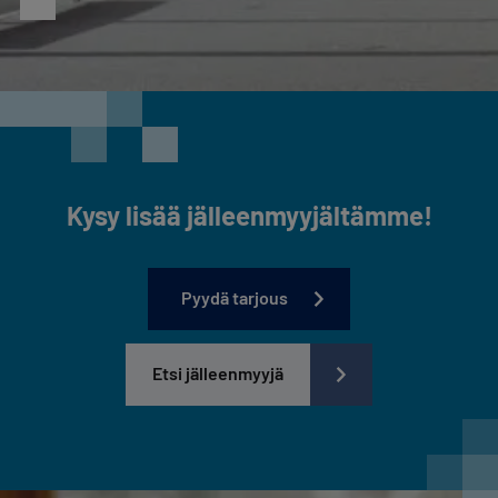
Kysy lisää jälleenmyyjältämme!
Pyydä tarjous
Etsi jälleenmyyjä