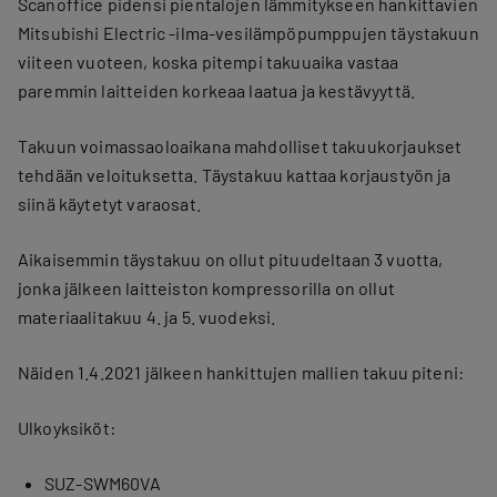
Scanoffice pidensi pientalojen lämmitykseen hankittavien
Mitsubishi Electric -ilma-vesilämpöpumppujen täystakuun
viiteen vuoteen, koska pitempi takuuaika vastaa
paremmin laitteiden korkeaa laatua ja kestävyyttä.
Takuun voimassaoloaikana mahdolliset takuukorjaukset
tehdään veloituksetta. Täystakuu kattaa korjaustyön ja
siinä käytetyt varaosat.
Aikaisemmin täystakuu on ollut pituudeltaan 3 vuotta,
jonka jälkeen laitteiston kompressorilla on ollut
materiaalitakuu 4. ja 5. vuodeksi.
Näiden 1.4.2021 jälkeen hankittujen mallien takuu piteni:
Ulkoyksiköt:
SUZ-SWM60VA