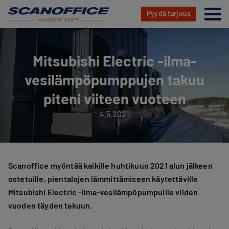
Va
Pyydä tarjous
Hyppää
sisältöön
Mitsubishi Electric -ilma-
vesilämpöpumppujen takuu
piteni viiteen vuoteen
4.5.2021
Scanoffice myöntää kaikille huhtikuun 2021 alun jälkeen
ostetuille, pientalojen lämmittämiseen käytettäville
Mitsubishi Electric -ilma-vesilämpöpumpuille viiden
vuoden täyden takuun.