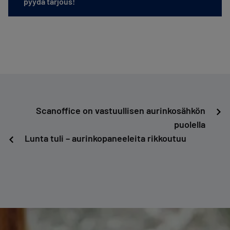
pyydä tarjous!
Artikkelien
Scanoffice on vastuullisen aurinkosähkön
puolella
selaus
Lunta tuli – aurinkopaneeleita rikkoutuu