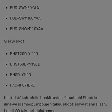
PUD-SWM80YAA
PUD-SWM100YAA
PUD-SHWM120YAA.
Sisäyksiköt:
EHST20D-YM9D
EHST30D-YM9ED
EHSD-YM9D
PAC-IF071B-E
Kiinteistökohteisiin hankittavien Mitsubishi Electric -
ilma-vesilämpöpumppujen takuuehdot säilyvät ennallaan.
Lue lisää takuuehdoistamme.