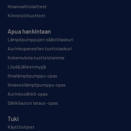
Ilmanvaihtolaitteet
Kiinteistötuotteet
Apua hankintaan
Lämpöpumppujen säästölaskuri
Aurinkopaneelien tuottolaskuri
Kokemuksia tuotteistamme
Löydä jälleenmyyjä
Ilmalämpöpumppu-opas
Ilmavesilämpöpumppu-opas
Aurinkosähkö-opas
Sähköauton lataus -opas
Tuki
Käyttöohjeet