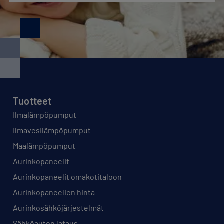
Tuotteet
Ilmalämpöpumput
Ilmavesilämpöpumput
Maalämpöpumput
Aurinkopaneelit
Aurinkopaneelit omakotitaloon
Aurinkopaneelien hinta
Aurinkosähköjärjestelmät
Sähköauton lataus