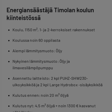
Energiansäästäjä Timolan koulun
kiinteistössä
Koulu, 1150 m², 1- ja 2-kerroksiset rakennukset
Koulussa noin 60 oppilasta
Aiempi lämmitysmuoto: Öljy
Nykyinen lämmitysmuoto: Öljy ja
ilmavesilämpöpumppu
Asennettu laitteisto: 2 kpl PUHZ-SHW230-
ulkoyksikköä ja 2 kpl Large Hydrobox -sisäyksikköä
Kulutus ennen: noin 20 m³ öljyä
Kulutus nyt: 4,5 m³ öljyä + noin 1300 € kasvanut