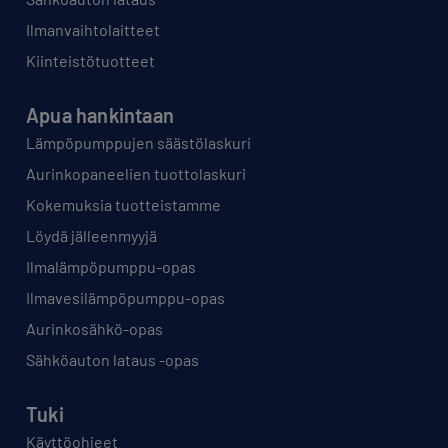
Ilmanvaihtolaitteet
Kiinteistötuotteet
Apua hankintaan
Lämpöpumppujen säästölaskuri
Aurinkopaneelien tuottolaskuri
Kokemuksia tuotteistamme
Löydä jälleenmyyjä
Ilmalämpöpumppu-opas
Ilmavesilämpöpumppu-opas
Aurinkosähkö-opas
Sähköauton lataus -opas
Tuki
Käyttöohjeet