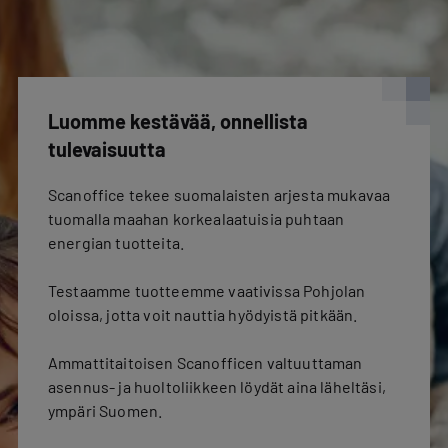
Luomme kestävää, onnellista
tulevaisuutta
Scanoffice tekee suomalaisten arjesta mukavaa
tuomalla maahan korkealaatuisia puhtaan
energian tuotteita.
Testaamme tuotteemme vaativissa Pohjolan
oloissa, jotta voit nauttia hyödyistä pitkään.
Ammattitaitoisen Scanofficen valtuuttaman
asennus- ja huoltoliikkeen löydät aina läheltäsi,
ympäri Suomen.