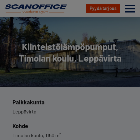
Va
Pyydä tarjous
Hyppää
sisältöön
Kiin­teis­tö­läm­pö­pum­put,
Timolan koulu, Leppävirta
Paikkakunta
Leppävirta
Kohde
Timolan koulu, 1150 m²