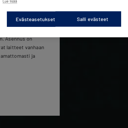
Lue lisää
Evästeasetukset
Salli evästeet
laitteiston
ön. Asennus on
at laitteet vanhaan
aamattomasti ja