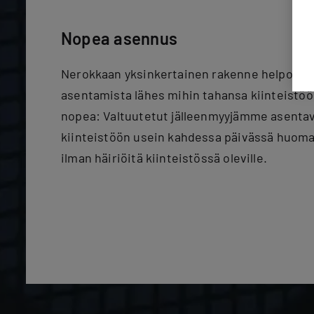
Nopea asennus
Nerokkaan yksinkertainen rakenne helpottaa 
asentamista lähes mihin tahansa kiinteistö
nopea: Valtuutetut jälleenmyyjämme asentav
kiinteistöön usein kahdessa päivässä huom
ilman häiriöitä kiinteistössä oleville.