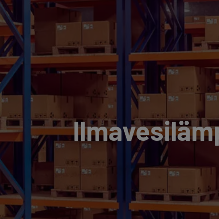
Ilmavesilämp