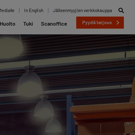
Medialle
In English
Jälleenmyyjien verkkokauppa
Pyydä tarjous
Huolto
Tuki
Scanoffice