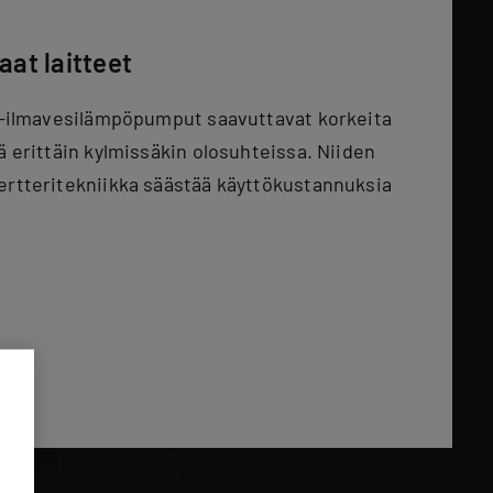
at laitteet
c -ilmavesilämpöpumput saavuttavat korkeita
ä erittäin kylmissäkin olosuhteissa. Niiden
ertteritekniikka säästää käyttökustannuksia