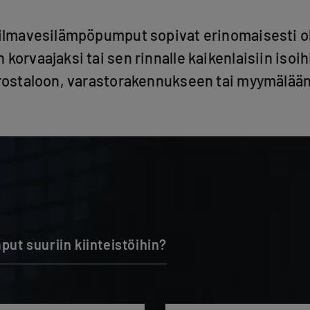
 -ilmavesilämpöpumput sopivat erinomaisesti 
korvaajaksi tai sen rinnalle kaikenlaisiin isoih
rrostaloon, varastorakennukseen tai myymälään
ut suuriin kiinteistöihin?