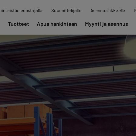
iinteistön edustajalle
Suunnittelijalle
Asennusliikkeelle
Tuotteet
Apua hankintaan
Myynti ja asennus