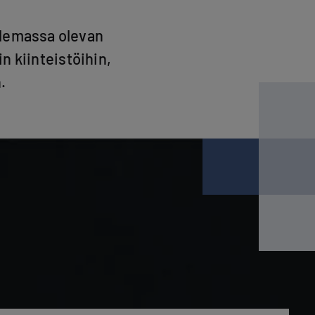
olemassa olevan
in kiinteistöihin,
.