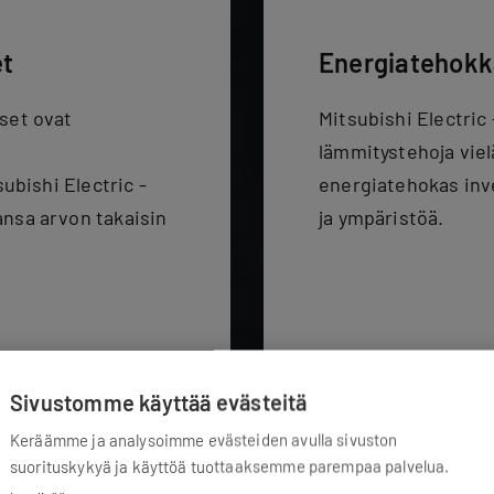
et
Energiatehokka
set ovat
Mitsubishi Electri
lämmitystehoja viel
ubishi Electric -
energiatehokas inv
nsa arvon takaisin
ja ympäristöä.
Sivustomme käyttää evästeitä
Keräämme ja analysoimme evästeiden avulla sivuston
suorituskykyä ja käyttöä tuottaaksemme parempaa palvelua.