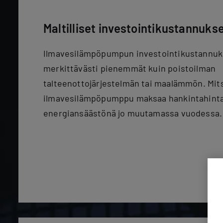
Maltilliset investointikustannuks
Ilmavesilämpöpumpun investointikustannuk
merkittävästi pienemmät kuin poistoilman
talteenottojärjestelmän tai maalämmön. Mits
ilmavesilämpöpumppu maksaa hankintahinta
energiansäästönä jo muutamassa vuodessa.