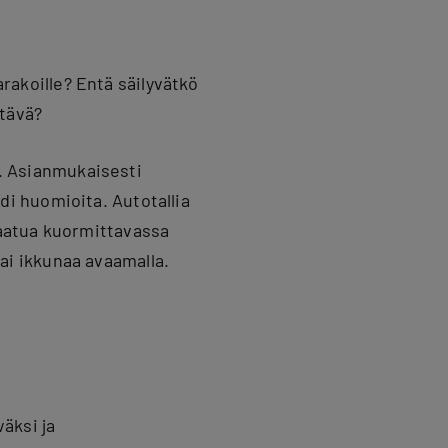
arakoille? Entä säilyvätkö
ttävä?
.
Asianmukaisesti
adi huomioita
.
Autotallia
atua kuormittavassa
tai ikkunaa avaamalla
.
äksi ja