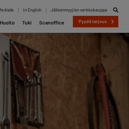
Medialle
In English
Jälleenmyyjien verkkokauppa
Pyydä tarjous
Huolto
Tuki
Scanoffice