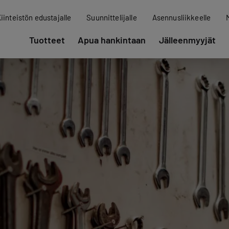
iinteistön edustajalle
Suunnittelijalle
Asennusliikkeelle
Tuotteet
Apua hankintaan
Jälleenmyyjät