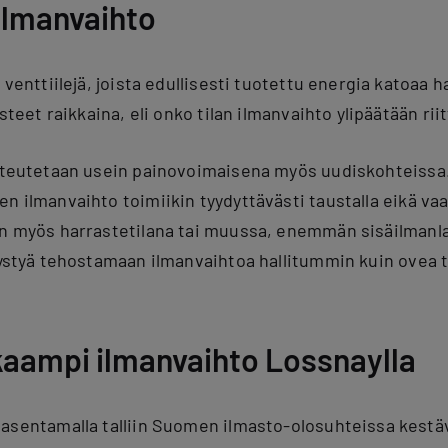
ilmanvaihto
 venttiilejä, joista edullisesti tuotettu energia katoaa h
steet raikkaina, eli onko tilan ilmanvaihto ylipäätään rii
teutetaan usein painovoimaisena myös uudiskohteissa
nen ilmanvaihto
toimii
kin
tyydyttävästi taustalla eikä va
in myös harrastetilana tai muussa,
enemmän sisäilmanla
 pystyä tehostamaan
ilmanvaihtoa
hallitummin
kuin ovea 
aampi ilmanvaihto Lossnaylla
asentamalla talliin Suomen ilmasto-olosuhteissa kestäv