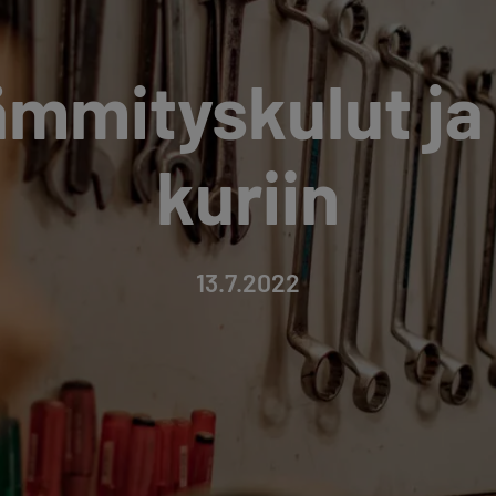
lämmityskulut ja
kuriin
13.7.2022