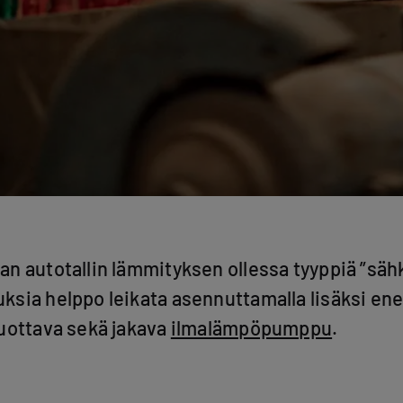
n autotallin lämmityksen ollessa tyyppiä ”säh
sia helppo leikata asennuttamalla lisäksi ene
uottava sekä jakava
ilmalämpöpumppu
.