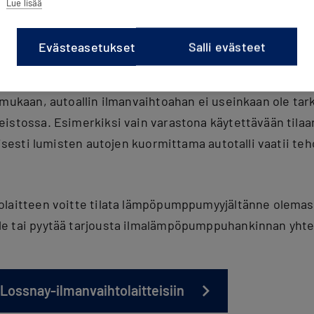
Lue lisää
dä vain ajoittainen yleispuhdistus, imuroida LTO-kenno 
loilmansuodatin.
Evästeasetukset
Salli evästeet
erkkoon pistotulpalla, joka mahdollistaa vaivattoman 
 mukaan, autoallin ilmanvaihtoahan ei useinkaan ole ta
istossa. Esimerkiksi vain varastona käytettävään tilaan
ivisesti lumisten autojen kuormittama autotalli vaatii 
olaitteen voitte tilata lämpöpumppumyyjältänne olemas
e tai pyytää tarjousta ilmalämpöpumppuhankinnan yhte
Lossnay-ilmanvaihtolaitteisiin