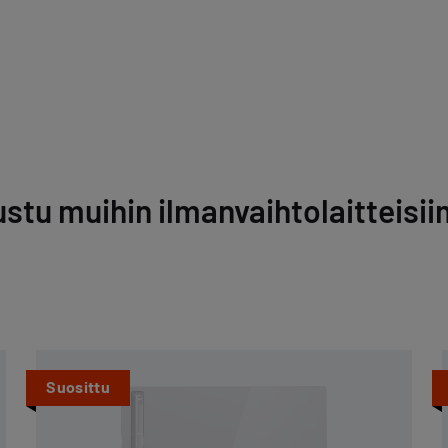
ustu muihin ilmanvaihtolaitteisi
Suosittu