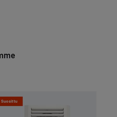
imme
Suosittu