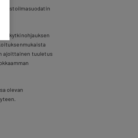
ja poistoilmasuodatin
kellokytkinohjauksen
rkoituksenmukaista
 ajoittainen tuuletus
tehokkaamman
sa olevan
yteen.