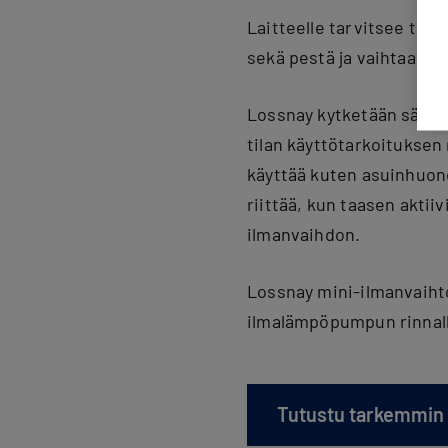
Laitteelle tarvitsee teh
sekä pestä ja vaihtaa tu
Lossnay kytketään sähköv
tilan käyttötarkoituksen
käyttää kuten asuinhuone
riittää, kun taasen akti
ilmanvaihdon.
Lossnay mini-ilmanvaiht
ilmalämpöpumpun rinnall
Tutustu tarkemmin 