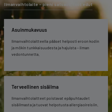
Ilmanvaihtolaite – pieni satsaus, isot edut
Asuinmukavuus
Ilmanvaihtolaitteella pääset helposti eroon kodin
ja mökin tunkkaisuudesta ja hajuista – ilman
vedontunnetta.
Terveellinen sisäilma
Ilmanvaihtolaitteet poistavat epäpuhtaudet
sisäilmasta ja tuovat helpotusta allergiaoireisiin.