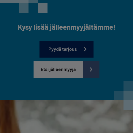
Kysy lisää jälleenmyyjältämme!
Pyydä tarjous
Etsi jälleenmyyjä