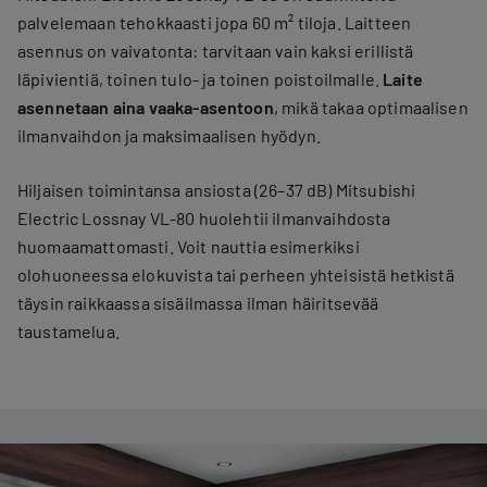
palvelemaan tehokkaasti jopa 60 m² tiloja. Laitteen
asennus on vaivatonta: tarvitaan vain kaksi erillistä
läpivientiä, toinen tulo- ja toinen poistoilmalle.
Laite
asennetaan aina vaaka-asentoon
, mikä takaa optimaalisen
ilmanvaihdon ja maksimaalisen hyödyn.
Hiljaisen toimintansa ansiosta (26–37 dB) Mitsubishi
Electric Lossnay VL-80 huolehtii ilmanvaihdosta
huomaamattomasti. Voit nauttia esimerkiksi
olohuoneessa elokuvista tai perheen yhteisistä hetkistä
täysin raikkaassa sisäilmassa ilman häiritsevää
taustamelua.