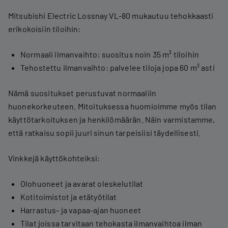
Mitsubishi Electric Lossnay VL-80 mukautuu tehokkaasti
erikokoisiin tiloihin:
Normaali ilmanvaihto: suositus noin 35 m² tiloihin
Tehostettu ilmanvaihto: palvelee tiloja jopa 60 m² asti
Nämä suositukset perustuvat normaaliin
huonekorkeuteen. Mitoituksessa huomioimme myös tilan
käyttötarkoituksen ja henkilömäärän. Näin varmistamme,
että ratkaisu sopii juuri sinun tarpeisiisi täydellisesti.
Vinkkejä käyttökohteiksi:
Olohuoneet ja avarat oleskelutilat
Kotitoimistot ja etätyötilat
Harrastus- ja vapaa-ajan huoneet
Tilat joissa tarvitaan tehokasta ilmanvaihtoa ilman