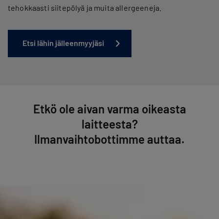
tehokkaasti siitepölyä ja muita allergeeneja.
Etsi lähin jälleenmyyjäsi
Etkö ole aivan varma oikeasta
laitteesta?
Il­man­vaih­to­bot­tim­me auttaa.