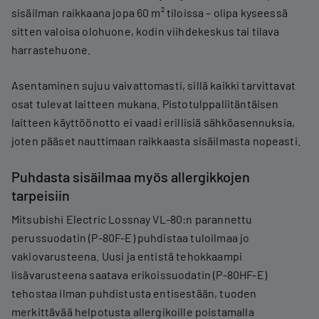
sisäilman raikkaana jopa 60 m² tiloissa – olipa kyseessä
sitten valoisa olohuone, kodin viihdekeskus tai tilava
harrastehuone.
Asentaminen sujuu vaivattomasti, sillä kaikki tarvittavat
osat tulevat laitteen mukana. Pistotulppaliitäntäisen
laitteen käyttöönotto ei vaadi erillisiä sähköasennuksia,
joten pääset nauttimaan raikkaasta sisäilmasta nopeasti.
Puhdasta sisäilmaa myös allergikkojen
tarpeisiin
Mitsubishi Electric Lossnay VL-80:n parannettu
perussuodatin (P-80F-E) puhdistaa tuloilmaa jo
vakiovarusteena. Uusi ja entistä tehokkaampi
lisävarusteena saatava erikoissuodatin (P-80HF-E)
tehostaa ilman puhdistusta entisestään, tuoden
merkittävää helpotusta allergikoille poistamalla