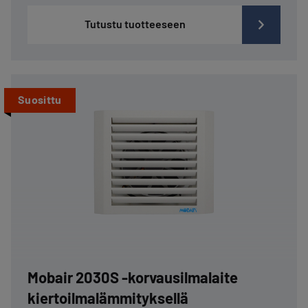
Tutustu tuotteeseen
Suosittu
Mobair 2030S -korvausilmalaite
kiertoilma­lämmityksellä