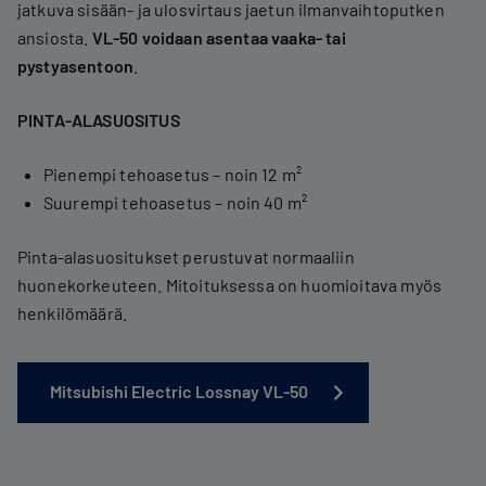
jatkuva sisään- ja ulosvirtaus jaetun ilmanvaihtoputken
ansiosta.
VL-50 voidaan asentaa vaaka- tai
pystyasentoon
.
PINTA-ALASUOSITUS
Pienempi tehoasetus – noin 12 m²
Suurempi tehoasetus – noin 40 m²
Pinta-alasuositukset perustuvat normaaliin
huonekorkeuteen. Mitoituksessa on huomioitava myös
henkilömäärä.
Mitsubishi Electric Lossnay VL-50