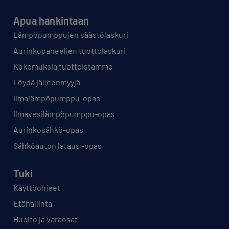
Apua hankintaan
Lämpöpumppujen säästölaskuri
Aurinkopaneelien tuottolaskuri
Kokemuksia tuotteistamme
Löydä jälleenmyyjä
Ilmalämpöpumppu-opas
Ilmavesilämpöpumppu-opas
Aurinkosähkö-opas
Sähköauton lataus -opas
Tuki
Käyttöohjeet
Etähallinta
Huolto ja varaosat