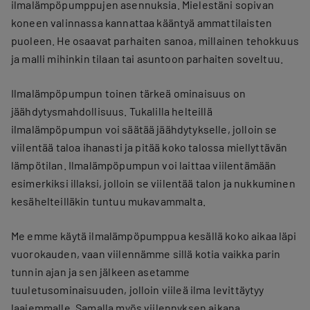
ilmalämpöpumppujen asennuksia. Mielestäni sopivan
koneen valinnassa kannattaa kääntyä ammattilaisten
puoleen. He osaavat parhaiten sanoa, millainen tehokkuus
ja malli mihinkin tilaan tai asuntoon parhaiten soveltuu.
Ilmalämpöpumpun toinen tärkeä ominaisuus on
jäähdytysmahdollisuus. Tukalilla helteillä
ilmalämpöpumpun voi säätää jäähdytykselle, jolloin se
viilentää taloa ihanasti ja pitää koko talossa miellyttävän
lämpötilan. Ilmalämpöpumpun voi laittaa viilentämään
esimerkiksi illaksi, jolloin se viilentää talon ja nukkuminen
kesähelteilläkin tuntuu mukavammalta.
Me emme käytä ilmalämpöpumppua kesällä koko aikaa läpi
vuorokauden, vaan viilennämme sillä kotia vaikka parin
tunnin ajan ja sen jälkeen asetamme
tuuletusominaisuuden, jolloin viileä ilma levittäytyy
laajemmalle. Samalla myös viilennyksen aikana