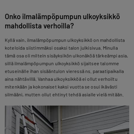
Onko ilmalämpöpumpun ulkoyksikkö
mahdollista verhoilla?
Kyllä vain, ilmalämpöpumpun ulkoyksikkö on mahdollista
koteloida siistimmäksi osaksi talon julkisivua. Minulla
tämä osa oli miltein sisäyksikön ulkonäköä tärkeämpi asia,
sillä ilmalämpöpumpun ulkoyksikkö sijaitsee talomme
etuseinälle ihan sisääntulon vieressä ns. paraatipaikalla
aina nähtävillä. Vanhaa ulkoyksikköä ei ollut verhoiltu
mitenkään ja kokonaiset kaksi vuotta se osui ikävästi
silmääni, mutten ollut ehtinyt tehdä asialle vielä mitään.