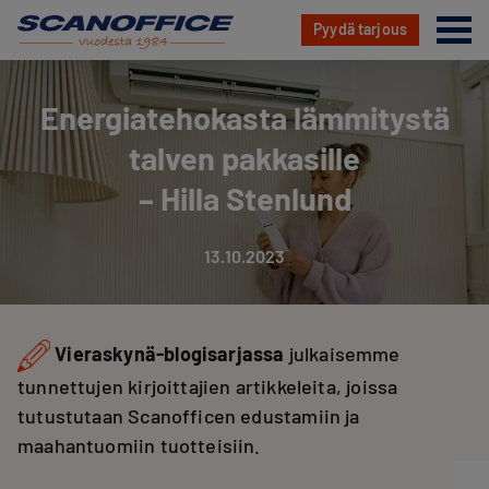
Va
Pyydä tarjous
Hyppää
sisältöön
Energiatehokasta lämmitystä
talven pakkasille
– Hilla Stenlund
13.10.2023
Vieraskynä-blogisarjassa
julkaisemme
tunnettujen kirjoittajien artikkeleita, joissa
tutustutaan Scanofficen edustamiin ja
maahantuomiin tuotteisiin.