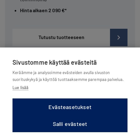
Hinta alkaen 2 090 €*
Tutustu tuotteeseen
Sivustomme käyttää evästeitä
Keräämme ja analysoimme evästeiden avulla sivuston
suorituskykyä ja käyttöä tuottaaksemme parempaa palvelua.
Lue lisää
Lataa lisää
Evästeasetukset
Salli evästeet