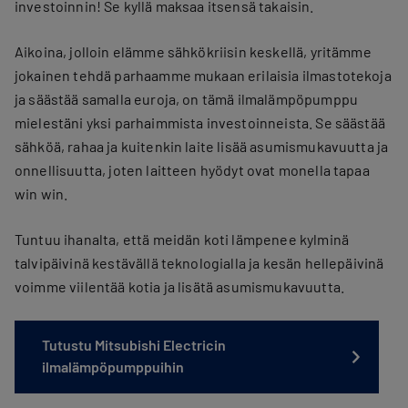
investoinnin! Se kyllä maksaa itsensä takaisin.
Aikoina, jolloin elämme sähkökriisin keskellä, yritämme
jokainen tehdä parhaamme mukaan erilaisia ilmastotekoja
ja säästää samalla euroja, on tämä ilmalämpöpumppu
mielestäni yksi parhaimmista investoinneista. Se säästää
sähköä, rahaa ja kuitenkin laite lisää asumismukavuutta ja
onnellisuutta, joten laitteen hyödyt ovat monella tapaa
win win.
Tuntuu ihanalta, että meidän koti lämpenee kylminä
talvipäivinä kestävällä teknologialla ja kesän hellepäivinä
voimme viilentää kotia ja lisätä asumismukavuutta.
Tutustu Mitsubishi Electricin
ilmalämpöpumppuihin