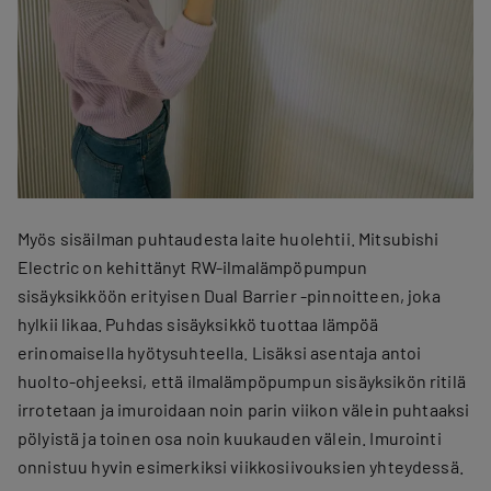
Myös sisäilman puhtaudesta laite huolehtii. Mitsubishi
Electric on kehittänyt RW-ilmalämpöpumpun
sisäyksikköön erityisen Dual Barrier -pinnoitteen, joka
hylkii likaa. Puhdas sisäyksikkö tuottaa lämpöä
erinomaisella hyötysuhteella. Lisäksi asentaja antoi
huolto-ohjeeksi, että ilmalämpöpumpun sisäyksikön ritilä
irrotetaan ja imuroidaan noin parin viikon välein puhtaaksi
pölyistä ja toinen osa noin kuukauden välein. Imurointi
onnistuu hyvin esimerkiksi viikkosiivouksien yhteydessä.