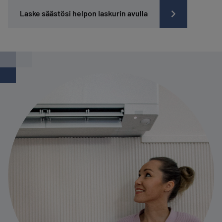
Laske säästösi helpon laskurin avulla