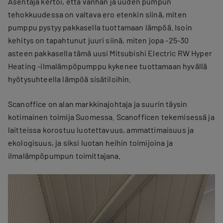
Asentaja kertoi, että vanhan ja uuden pumpun
tehokkuudessa on valtava ero etenkin siinä, miten
pumppu pystyy pakkasella tuottamaan lämpöä. Isoin
kehitys on tapahtunut juuri siinä, miten jopa -25-30
asteen pakkasella tämä uusi Mitsubishi Electric RW Hyper
Heating -ilmalämpöpumppu kykenee tuottamaan hyvällä
hyötysuhteella lämpöä sisätiloihin.
Scanoffice on alan markkinajohtaja ja suurin täysin
kotimainen toimija Suomessa. Scanofficen tekemisessä ja
laitteissa korostuu luotettavuus, ammattimaisuus ja
ekologisuus, ja siksi luotan heihin toimijoina ja
ilmalämpöpumpun toimittajana.