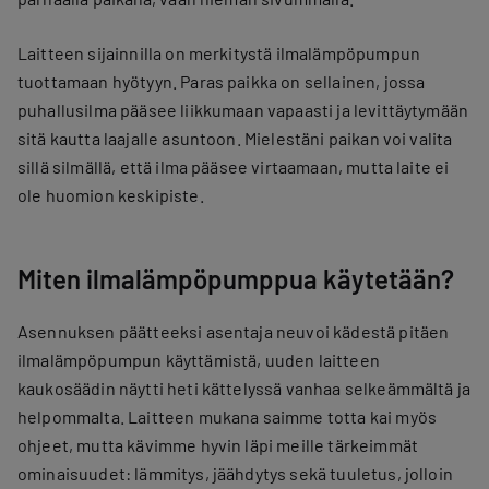
Laitteen sijainnilla on merkitystä ilmalämpöpumpun
tuottamaan hyötyyn. Paras paikka on sellainen, jossa
puhallusilma pääsee liikkumaan vapaasti ja levittäytymään
sitä kautta laajalle asuntoon. Mielestäni paikan voi valita
sillä silmällä, että ilma pääsee virtaamaan, mutta laite ei
ole huomion keskipiste.
Miten ilmalämpöpumppua käytetään?
Asennuksen päätteeksi asentaja neuvoi kädestä pitäen
ilmalämpöpumpun käyttämistä, uuden laitteen
kaukosäädin näytti heti kättelyssä vanhaa selkeämmältä ja
helpommalta. Laitteen mukana saimme totta kai myös
ohjeet, mutta kävimme hyvin läpi meille tärkeimmät
ominaisuudet: lämmitys, jäähdytys sekä tuuletus, jolloin