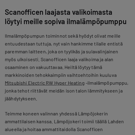
Scanofficen laajasta valikoimasta
löytyi meille sopiva ilmalämpöpumppu
Ilmalämpöpumpun toiminnot sekä hyödyt olivat meille
entuudestaan tuttuja, nyt vain hankimme tilalle entistä
paremman laitteen, joka on tyylikäs ja sulavalinjainen
myös ulkoisesti. Scanofficen laaja valikoima ja alan
osaaminen on vakuuttavaa. Heiltä löytyy tämä
markkinoiden tehokkaimpiin vaihtoehtoihin kuuluva
Mitsubishi Electric RW Hyper Heating
-ilmalämpöpumppu,
jonka tehot riittävät meidän ison talon lämmitykseen ja
jäähdytykseen.
Teimme koneen valinnan yhdessä Lämpöjokerin
ammattilaisen kanssa. Lämpöjokeri toimii täällä Lahden
alueella ja hoitaa ammattitaidolla Scanofficen