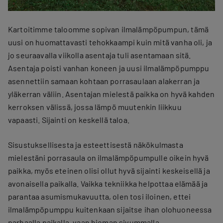
Kartoitimme taloomme sopivan ilmalämpöpumpun, tämä
uusi on huomattavasti tehokkaampi kuin mitä vanha oli, ja
jo seuraavalla viikolla asentaja tuli asentamaan sitä.
Asentaja poisti vanhan koneen ja uusi ilmalämpöpumppu
asennettiin samaan kohtaan porrasaulaan alakerran ja
yläkerran väliin. Asentajan mielestä paikka on hyvä kahden
kerroksen välissä, jossa lämpö muutenkin liikkuu
vapaasti. Sijainti on keskellä taloa.
Sisustuksellisesta ja esteettisestä näkökulmasta
mielestäni porrasaula on ilmalämpöpumpulle oikein hyvä
paikka, myös eteinen olisi ollut hyvä sijainti keskeisellä ja
avonaisella paikalla. Vaikka tekniikka helpottaa elämää ja
parantaa asumismukavuutta, olen tosi iloinen, ettei
ilmalämpöpumppu kuitenkaan sijaitse ihan olohuoneessa
parhaalla paikalla, vaan hieman sivummalla.