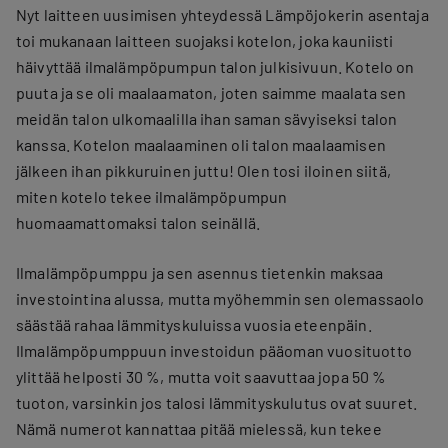
Nyt laitteen uusimisen yhteydessä Lämpöjokerin asentaja
toi mukanaan laitteen suojaksi kotelon, joka kauniisti
häivyttää ilmalämpöpumpun talon julkisivuun. Kotelo on
puuta ja se oli maalaamaton, joten saimme maalata sen
meidän talon ulkomaalilla ihan saman sävyiseksi talon
kanssa. Kotelon maalaaminen oli talon maalaamisen
jälkeen ihan pikkuruinen juttu! Olen tosi iloinen siitä,
miten kotelo tekee ilmalämpöpumpun
huomaamattomaksi talon seinällä.
Ilmalämpöpumppu ja sen asennus tietenkin maksaa
investointina alussa, mutta myöhemmin sen olemassaolo
säästää rahaa lämmityskuluissa vuosia eteenpäin.
Ilmalämpöpumppuun investoidun pääoman vuosituotto
ylittää helposti 30 %, mutta voit saavuttaa jopa 50 %
tuoton, varsinkin jos talosi lämmityskulutus ovat suuret.
Nämä numerot kannattaa pitää mielessä, kun tekee