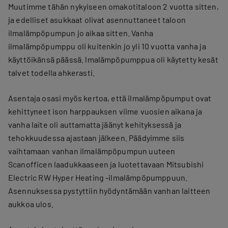
Muutimme tähän nykyiseen omakotitaloon 2 vuotta sitten,
ja edelliset asukkaat olivat asennuttaneet taloon
ilmalämpöpumpun jo aikaa sitten. Vanha
ilmalämpöpumppu oli kuitenkin jo yli 10 vuotta vanha ja
käyttöikänsä päässä. lmalämpöpumppua oli käytetty kesät
talvet todella ahkerasti.
Asentaja osasi myös kertoa, että ilmalämpöpumput ovat
kehittyneet ison harppauksen viime vuosien aikana ja
vanha laite oli auttamatta jäänyt kehityksessä ja
tehokkuudessa ajastaan jälkeen. Päädyimme siis
vaihtamaan vanhan ilmalämpöpumpun uuteen
Scanofficen laadukkaaseen ja luotettavaan Mitsubishi
Electric RW Hyper Heating -ilmalämpöpumppuun.
Asennuksessa pystyttiin hyödyntämään vanhan laitteen
aukkoa ulos.