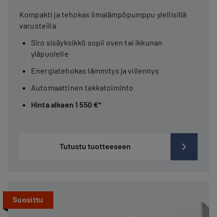
Kompakti ja tehokas ilmalämpöpumppu ylellisillä
varusteilla
Siro sisäyksikkö sopii oven tai ikkunan
yläpuolelle
Energiatehokas lämmitys ja viilennys
Automaattinen takkatoiminto
Hinta alkaen 1 550 €*
Tutustu tuotteeseen
Suosittu