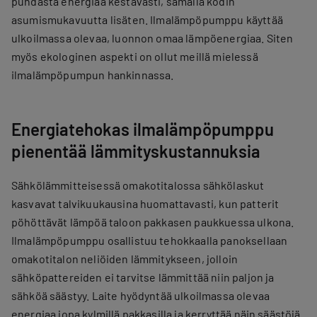
puhdasta energiaa kestävästi, samalla kodin
asumismukavuutta lisäten. Ilmalämpöpumppu käyttää
ulkoilmassa olevaa, luonnon omaa lämpöenergiaa. Siten
myös ekologinen aspekti on ollut meillä mielessä
ilmalämpöpumpun hankinnassa.
Energiatehokas ilmalämpöpumppu
pienentää lämmityskustannuksia
Sähkölämmitteisessä omakotitalossa sähkölaskut
kasvavat talvikuukausina huomattavasti, kun patterit
pöhöttävät lämpöä taloon pakkasen paukkuessa ulkona.
Ilmalämpöpumppu osallistuu tehokkaalla panoksellaan
omakotitalon neliöiden lämmitykseen, jolloin
sähköpattereiden ei tarvitse lämmittää niin paljon ja
sähköä säästyy. Laite hyödyntää ulkoilmassa olevaa
energiaa jopa kylmillä pakkasilla ja kerryttää näin säästöjä