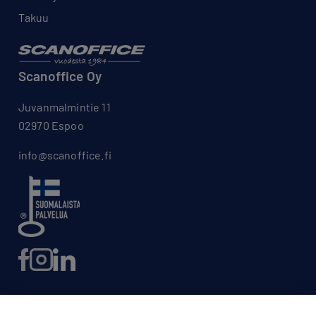
Takuu
Scanoffice Oy
Juvanmalmintie 11
02970 Espoo
info@scanoffice.fi