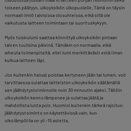
toiseen päätyyn, ulkoyksikön ulkopuolelle. Tämä on täysin
normaali ilmiö talvisissa olosuhteissa, eikä sillä ole
vaikutusta laitteen toimintaan tai suorituskykyyn.
Myös tuiskulumi saattaa kiinnittyä ulkoyksikön pintaan
talven tuulisina päivinä. Tämäkin on normaalia, eikä
aiheuta toimenpiteitä, ellei lumi merkittävästi estä ilman
kulkua laitteen läpi.
Jos kuitenkin haluat poistaa kertyneen jään tai lumen, voit
tarvittaessa sulattaa laitteiston ulkoyksikön säätämällä
sen jäähdytystoiminnolle noin 30 minuutin ajaksi. Tällöin
ulkoyksikön kenno lämpenee ja sulattaa jäätä ja
mahdollista lunta pois. Huomioi kuitenkin tärkeä rajoitus:
jäähdytystoiminto on käytettävissä vain, kun
ulkolämpötila on yli -15 astetta.