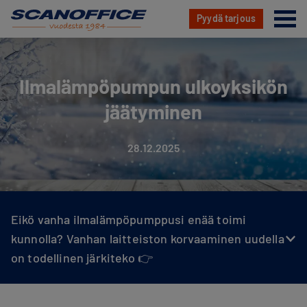
Va
Pyydä tarjous
Hyppää
sisältöön
Ilmalämpöpumpun ulkoyksikön
jäätyminen
28.12.2025
Eikö vanha ilmalämpöpumppusi enää toimi
kunnolla? Vanhan laitteiston korvaaminen uudella
on todellinen järkiteko 👉