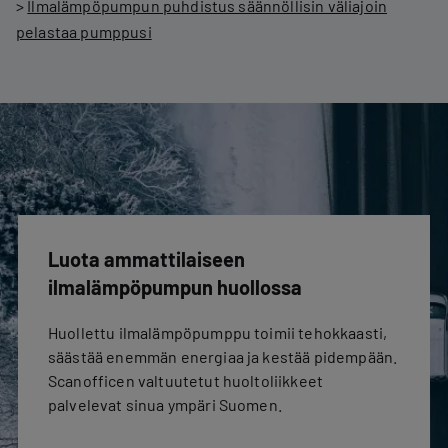
>
Ilmalämpöpumpun puhdistus säännöllisin väliajoin
pelastaa pumppusi
Luota ammattilaiseen
ilmalämpöpumpun huollossa
Huollettu ilmalämpöpumppu toimii tehokkaasti,
säästää enemmän energiaa ja kestää pidempään.
Scanofficen valtuutetut huoltoliikkeet
palvelevat sinua ympäri Suomen.