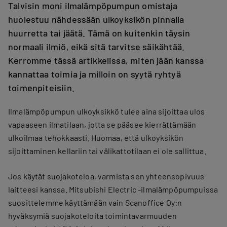
Talvisin moni ilmalämpöpumpun omistaja
huolestuu nähdessään ulkoyksikön pinnalla
huurretta tai jäätä. Tämä on kuitenkin täysin
normaali ilmiö, eikä sitä tarvitse säikähtää.
Kerromme tässä artikkelissa, miten jään kanssa
kannattaa toimia ja milloin on syytä ryhtyä
toimenpiteisiin.
Ilmalämpöpumpun ulkoyksikkö tulee aina sijoittaa ulos
vapaaseen ilmatilaan, jotta se pääsee kierrättämään
ulkoilmaa tehokkaasti. Huomaa, että ulkoyksikön
sijoittaminen kellariin tai välikattotilaan ei ole sallittua.
Jos käytät suojakoteloa, varmista sen yhteensopivuus
laitteesi kanssa. Mitsubishi Electric -ilmalämpöpumpuissa
suosittelemme käyttämään vain Scanoffice Oy:n
hyväksymiä suojakoteloita toimintavarmuuden