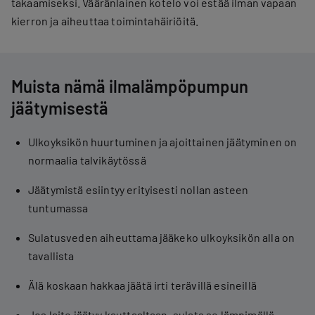
takaamiseksi. Vääränlainen kotelo voi estää ilman vapaan
kierron ja aiheuttaa toimintahäiriöitä.
Muista nämä ilmalämpöpumpun
jäätymisestä
Ulkoyksikön huurtuminen ja ajoittainen jäätyminen on
normaalia talvikäytössä
Jäätymistä esiintyy erityisesti nollan asteen
tuntumassa
Sulatusveden aiheuttama jääkeko ulkoyksikön alla on
tavallista
Älä koskaan hakkaa jäätä irti terävillä esineillä
Jos laite jäätyy kauttaaltaan, sulata se lämpimällä