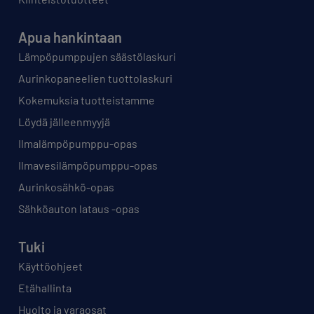
Apua hankintaan
Lämpöpumppujen säästölaskuri
Aurinkopaneelien tuottolaskuri
Kokemuksia tuotteistamme
Löydä jälleenmyyjä
Ilmalämpöpumppu-opas
Ilmavesilämpöpumppu-opas
Aurinkosähkö-opas
Sähköauton lataus -opas
Tuki
Käyttöohjeet
Etähallinta
Huolto ja varaosat