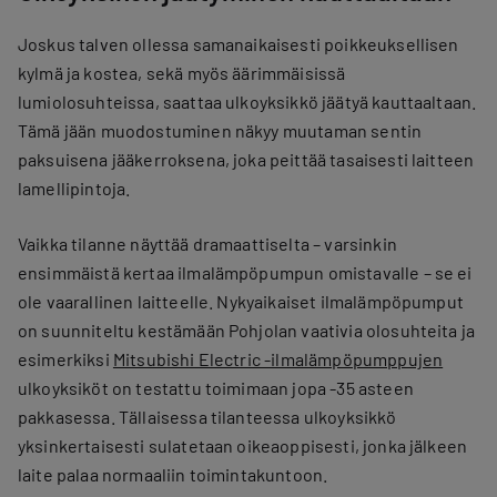
Joskus talven ollessa samanaikaisesti poikkeuksellisen
kylmä ja kostea, sekä myös äärimmäisissä
lumiolosuhteissa, saattaa ulkoyksikkö jäätyä kauttaaltaan.
Tämä jään muodostuminen näkyy muutaman sentin
paksuisena jääkerroksena, joka peittää tasaisesti laitteen
lamellipintoja.
Vaikka tilanne näyttää dramaattiselta – varsinkin
ensimmäistä kertaa ilmalämpöpumpun omistavalle – se ei
ole vaarallinen laitteelle. Nykyaikaiset ilmalämpöpumput
on suunniteltu kestämään Pohjolan vaativia olosuhteita ja
esimerkiksi
Mitsubishi Electric -ilmalämpöpumppujen
ulkoyksiköt on testattu toimimaan jopa -35 asteen
pakkasessa. Tällaisessa tilanteessa ulkoyksikkö
yksinkertaisesti sulatetaan oikeaoppisesti, jonka jälkeen
laite palaa normaaliin toimintakuntoon.