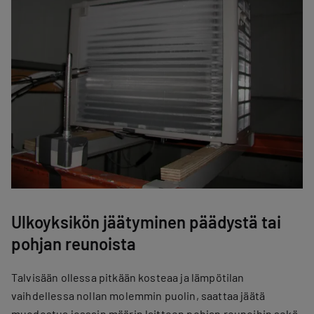
Ulkoyksikön jäätyminen päädystä tai
pohjan reunoista
Talvisään ollessa pitkään kosteaa ja lämpötilan
vaihdellessa nollan molemmin puolin, saattaa jäätä
muodostua jossain määrin laitteen pohjan reunoihin sekä