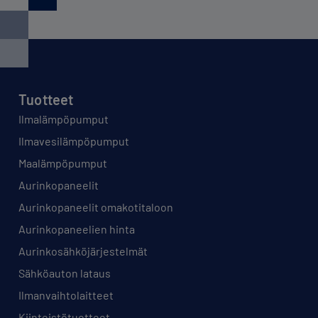
Tuotteet
Ilmalämpöpumput
Ilmavesilämpöpumput
Maalämpöpumput
Aurinkopaneelit
Aurinkopaneelit omakotitaloon
Aurinkopaneelien hinta
Aurinkosähköjärjestelmät
Sähköauton lataus
Ilmanvaihtolaitteet
Kiinteistötuotteet