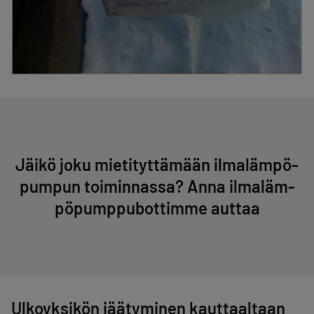
Jäikö joku mie­ti­tyt­tä­mään il­ma­läm­pö­
pum­pun toiminnassa? Anna il­ma­läm­
pö­pump­pu­bot­tim­me auttaa
Ulkoyksikön jäätyminen kauttaaltaan