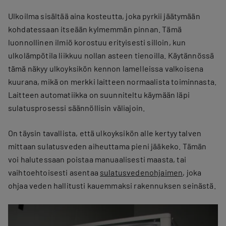
Ulkoilma sisältää aina kosteutta, joka pyrkii jäätymään
kohdatessaan itseään kylmemmän pinnan. Tämä
luonnollinen ilmiö korostuu erityisesti silloin, kun
ulkolämpötila liikkuu nollan asteen tienoilla. Käytännössä
tämä näkyy ulkoyksikön kennon lamelleissa valkoisena
kuurana, mikä on merkki laitteen normaalista toiminnasta.
Laitteen automatiikka on suunniteltu käymään läpi
sulatusprosessi säännöllisin väliajoin.
On täysin tavallista, että ulkoyksikön alle kertyy talven
mittaan sulatusveden aiheuttama pieni jääkeko. Tämän
voi halutessaan poistaa manuaalisesti maasta, tai
vaihtoehtoisesti asentaa
sulatusvedenohjaimen
, joka
ohjaa veden hallitusti kauemmaksi rakennuksen seinästä.