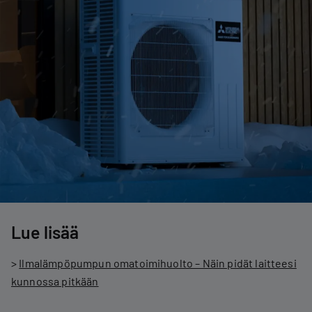
Lue lisää
>
Ilmalämpöpumpun omatoimihuolto – Näin pidät laitteesi
kunnossa pitkään