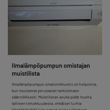
Ilmalämpöpumpun omistajan
muistilista
Ilmalämpöpumpun omatoimihuolto on helpointa,
kun muutamat perusasiat tarkistetaan
säännöllisesti. Muistilistan avulla pidät huolta
laitteen tehokkuudesta, ehkäiset turhia
käyttöhäiriöitä ja huomaat ajoissa tilanteet,