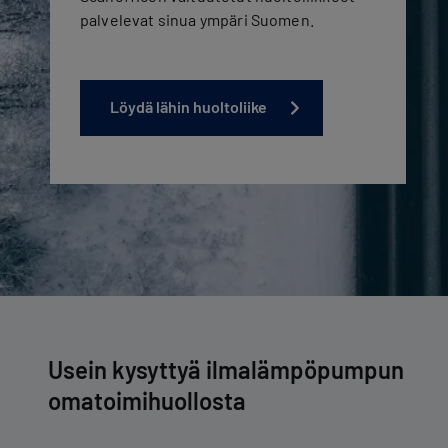
palvelevat sinua ympäri Suomen.
Löydä lähin huoltoliike
Usein kysyttyä ilmalämpöpumpun
omatoimihuollosta