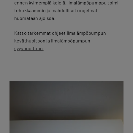
ennen kylmempiä kelejä, ilmalämpöpumppu toimii
tehokkaammin ja mahdolliset ongelmat
huomataan ajoissa.
Katso tarkemmat ohjeet
ilmalämpöpumpun
keväthuoltoon
ja
ilmalämpöpumpun
syyshuoltoon
.