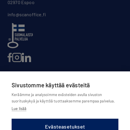
02970 Espoo
info@scanoffice.fi
Sivustomme käyttää evästeitä
Evästeasetukset
Keräämme ja analysoimme evästeiden avulla sivuston
suorituskykyä ja käyttöä tuottaaksemme parempaa palvelua.
Evästekäytännöt
Lue lisää
Tietosuojaseloste
Olemme osa Scanoffice Group Oy:tä
Evästeasetukset