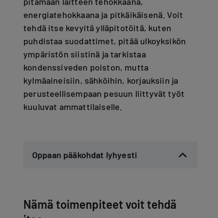
pitämään laitteen tehokkaana,
energiatehokkaana ja pitkäikäisenä. Voit
tehdä itse kevyitä ylläpitotöitä, kuten
puhdistaa suodattimet, pitää ulkoyksikön
ympäristön siistinä ja tarkistaa
kondenssiveden poiston, mutta
kylmäaineisiin, sähköihin, korjauksiin ja
perusteellisempaan pesuun liittyvät työt
kuuluvat ammattilaiselle.
Oppaan pääkohdat lyhyesti
Nämä toimenpiteet voit tehdä