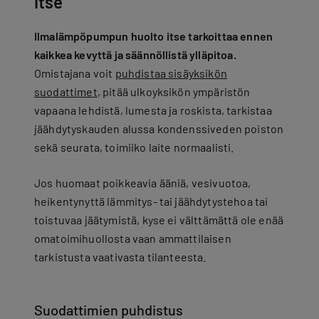
itse
Ilmalämpöpumpun huolto itse tarkoittaa ennen
kaikkea kevyttä ja säännöllistä ylläpitoa.
Omistajana voit
puhdistaa sisäyksikön
suodattimet
, pitää ulkoyksikön ympäristön
vapaana lehdistä, lumesta ja roskista, tarkistaa
jäähdytyskauden alussa kondenssiveden poiston
sekä seurata, toimiiko laite normaalisti.
Jos huomaat poikkeavia ääniä, vesivuotoa,
heikentynyttä lämmitys- tai jäähdytystehoa tai
toistuvaa jäätymistä, kyse ei välttämättä ole enää
omatoimihuollosta vaan ammattilaisen
tarkistusta vaativasta tilanteesta.
Suodattimien puhdistus