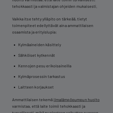
tehokkaasti ja valmistajan ohjeiden mukaisesti.
Vaikka itse tehty ylläpito on tärkeää, tietyt
toimenpiteet edellyttävät aina ammattilaisen
osaamista ja erityislupia:
Kylmäaineiden käsittely
Sähköiset kytkennät
Kennojen pesu erikoisaineilla
Kylmäprosessin tarkastus
Laitteen korjaukset
Ammattilaisen tekemä
ilmalämpöpumpun huolto
varmistaa, että laite toimii tehokkaasti ja
turvallisesti, mikä puolestaan vaikuttaa suoraan