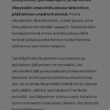
Ulkoyksikön omatoimihuollossa tärkeintä on
pitää laitteen ympäristö siistinä.
Poista
ulkoyksikön läheltä lehdet, roskat ja lumi, jotta
ilma pääsee kiertämään vapaasti. Sammuta laite
turvakytkimestä ennen puhdistusta ja vältä
teräviä työkaluja sekä kennon koskettamista,
sillä kenno vaurioituu helposti.
Talvikäytössä ulkoyksikön huurtuminen ja
ajoittainen jäätyminen on normaalia. Jos
ulkoyksikkö jäätyy kauttaaltaan poikkeuksellisen
kylmissä, kosteissa tai lumisissa olosuhteissa,
sen voi sulattaa lämpimällä vedellä virran ollessa
pois päältä. Jäätä ei saa hakata irti terävillä
esineillä. Jos jäätyminen toistuu usein tai laite ei
toimi normaalisti sulatuksen jälkeen, ota yhteyttä
huoltoliikkeeseen
.