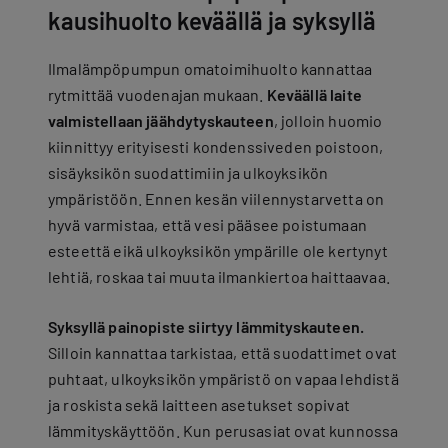
kausihuolto keväällä ja syksyllä
Ilmalämpöpumpun omatoimihuolto kannattaa
rytmittää vuodenajan mukaan.
Keväällä laite
valmistellaan jäähdytyskauteen
, jolloin huomio
kiinnittyy erityisesti kondenssiveden poistoon,
sisäyksikön suodattimiin ja ulkoyksikön
ympäristöön. Ennen kesän viilennystarvetta on
hyvä varmistaa, että vesi pääsee poistumaan
esteettä eikä ulkoyksikön ympärille ole kertynyt
lehtiä, roskaa tai muuta ilmankiertoa haittaavaa.
Syksyllä painopiste siirtyy lämmityskauteen.
Silloin kannattaa tarkistaa, että suodattimet ovat
puhtaat, ulkoyksikön ympäristö on vapaa lehdistä
ja roskista sekä laitteen asetukset sopivat
lämmityskäyttöön. Kun perusasiat ovat kunnossa