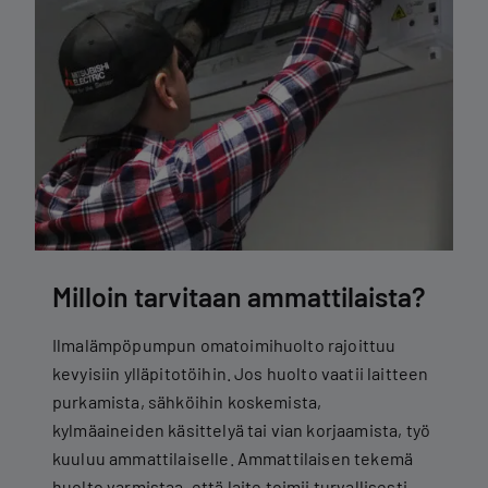
Milloin tarvitaan ammattilaista?
Ilmalämpöpumpun omatoimihuolto rajoittuu
kevyisiin ylläpitotöihin. Jos huolto vaatii laitteen
purkamista, sähköihin koskemista,
kylmäaineiden käsittelyä tai vian korjaamista, työ
kuuluu ammattilaiselle. Ammattilaisen tekemä
huolto varmistaa, että laite toimii turvallisesti,