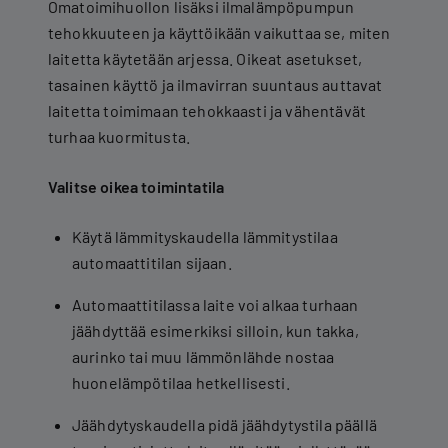
Omatoimihuollon lisäksi ilmalämpöpumpun
tehokkuuteen ja käyttöikään vaikuttaa se, miten
laitetta käytetään arjessa. Oikeat asetukset,
tasainen käyttö ja ilmavirran suuntaus auttavat
laitetta toimimaan tehokkaasti ja vähentävät
turhaa kuormitusta.
Valitse oikea toimintatila
Käytä lämmityskaudella lämmitystilaa
automaattitilan sijaan.
Automaattitilassa laite voi alkaa turhaan
jäähdyttää esimerkiksi silloin, kun takka,
aurinko tai muu lämmönlähde nostaa
huonelämpötilaa hetkellisesti.
Jäähdytyskaudella pidä jäähdytystila päällä