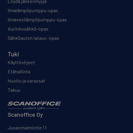
Löydä jälleenmyyjä
Ilmalämpöpumppu-opas
Ilmavesilämpöpumppu-opas
Aurinkosähkö-opas
Sähköauton lataus -opas
Tuki
Käyttöohjeet
Etähallinta
Huolto ja varaosat
Takuu
Scanoffice Oy
Juvanmalmintie 11