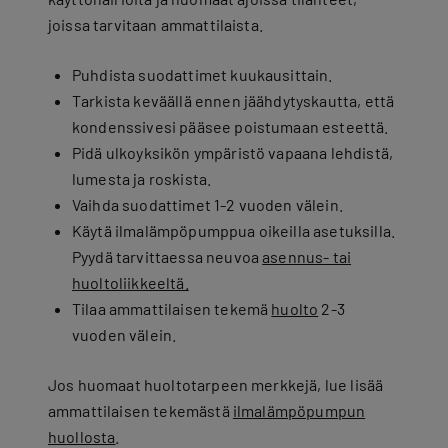
joissa tarvitaan ammattilaista.
Puhdista suodattimet kuukausittain.
Tarkista keväällä ennen jäähdytyskautta, että
kondenssivesi pääsee poistumaan esteettä.
Pidä ulkoyksikön ympäristö vapaana lehdistä,
lumesta ja roskista.
Vaihda suodattimet 1-2 vuoden välein.
Käytä ilmalämpöpumppua oikeilla asetuksilla.
Pyydä tarvittaessa neuvoa
asennus- tai
huoltoliikkeeltä.
Tilaa ammattilaisen tekemä
huolto
2-3
vuoden välein.
Jos huomaat huoltotarpeen merkkejä, lue lisää
ammattilaisen tekemästä
ilmalämpöpumpun
huollosta
.