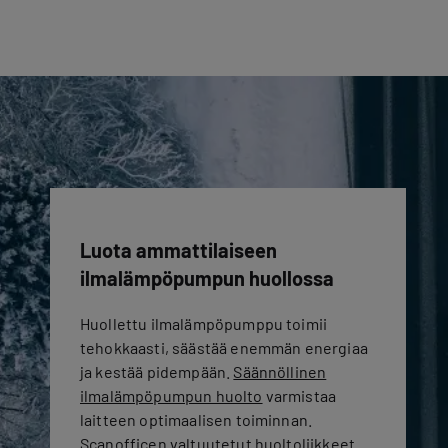
Luota ammattilaiseen
ilmalämpöpumpun huollossa
Huollettu ilmalämpöpumppu toimii
tehokkaasti, säästää enemmän energiaa
ja kestää pidempään.
Säännöllinen
ilmalämpöpumpun huolto
varmistaa
laitteen optimaalisen toiminnan.
Scanofficen valtuutetut huoltoliikkeet