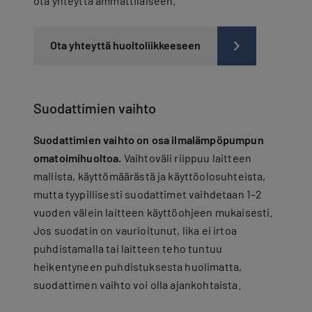
ota yhteyttä ammattilaiseen.
Ota yhteyttä huoltoliikkeeseen
Suodattimien vaihto
Suodattimien vaihto on osa ilmalämpöpumpun
omatoimihuoltoa.
Vaihtoväli riippuu laitteen
mallista, käyttömäärästä ja käyttöolosuhteista,
mutta tyypillisesti suodattimet vaihdetaan 1–2
vuoden välein laitteen käyttöohjeen mukaisesti.
Jos suodatin on vaurioitunut, lika ei irtoa
puhdistamalla tai laitteen teho tuntuu
heikentyneen puhdistuksesta huolimatta,
suodattimen vaihto voi olla ajankohtaista.