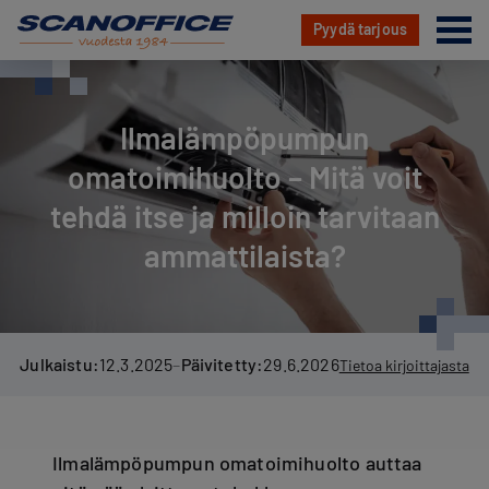
Va
Pyydä tarjous
Hyppää
sisältöön
Ilmalämpöpumpun
omatoimihuolto – Mitä voit
tehdä itse ja milloin tarvitaan
ammattilaista?
Julkaistu:
12.3.2025
–
Päivitetty:
29.6.2026
Tietoa kirjoittajasta
Ilmalämpöpumpun omatoimihuolto auttaa