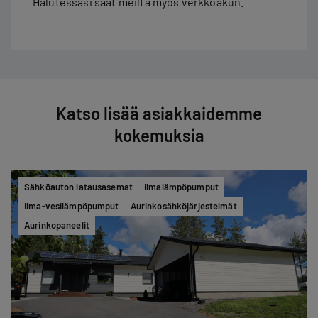
Halutessasi saat meiltä myös verkkoakun.
Katso lisää asiakkaidemme
kokemuksia
Sähköauton latausasemat
Ilmalämpöpumput
Ilma-vesilämpöpumput
Aurinkosähköjärjestelmät
Aurinkopaneelit