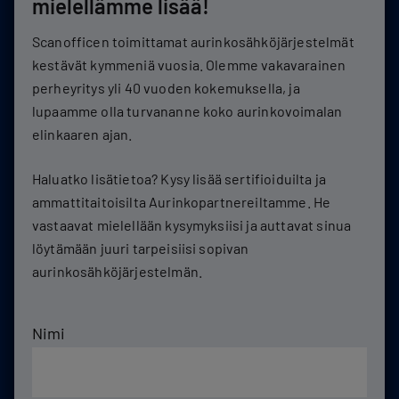
mielellämme lisää!
Scanofficen toimittamat aurinkosähköjärjestelmät
kestävät kymmeniä vuosia. Olemme vakavarainen
perheyritys yli 40 vuoden kokemuksella, ja
lupaamme olla turvananne koko aurinkovoimalan
elinkaaren ajan.
Haluatko lisätietoa? Kysy lisää sertifioiduilta ja
ammattitaitoisilta Aurinkopartnereiltamme. He
vastaavat mielellään kysymyksiisi ja auttavat sinua
löytämään juuri tarpeisiisi sopivan
aurinkosähköjärjestelmän.
Nimi