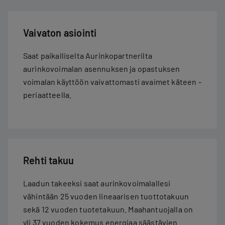
Vaivaton asiointi
Saat paikalliselta Aurinkopartnerilta
aurinkovoimalan asennuksen ja opastuksen
voimalan käyttöön vaivattomasti avaimet käteen -
periaatteella.
Rehti takuu
Laadun takeeksi saat aurinkovoimalallesi
vähintään 25 vuoden lineaarisen tuottotakuun
sekä 12 vuoden tuotetakuun. Maahantuojalla on
yli 37 vuoden kokemus energiaa säästävien