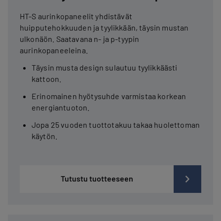
HT-S aurinkopaneelit yhdistävät
huipputehokkuuden ja tyylikkään, täysin mustan
ulkonäön. Saatavana n- ja p-tyypin
aurinkopaneeleina.
Täysin musta design sulautuu tyylikkäästi
kattoon.
Erinomainen hyötysuhde varmistaa korkean
energiantuoton.
Jopa 25 vuoden tuottotakuu takaa huolettoman
käytön.
Tutustu tuotteeseen