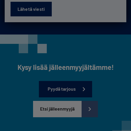
Kysy lisää jälleenmyyjältämme!
Pyydä tarjous
Etsi jälleenmyyjä