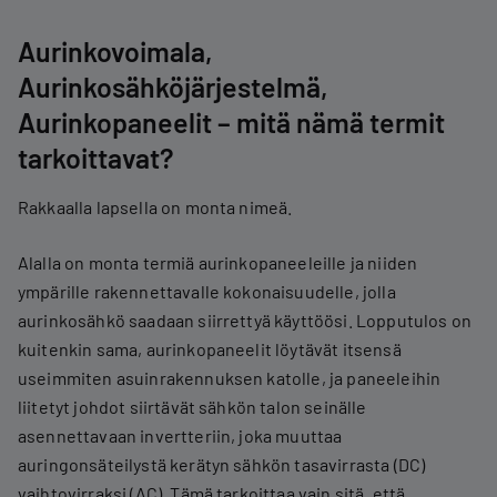
Aurinkovoimala,
Aurinkosähköjärjestelmä,
Aurinkopaneelit – mitä nämä termit
tarkoittavat?
Rakkaalla lapsella on monta nimeä.
Alalla on monta termiä aurinkopaneeleille ja niiden
ympärille rakennettavalle kokonaisuudelle, jolla
aurinkosähkö saadaan siirrettyä käyttöösi. Lopputulos on
kuitenkin sama, aurinkopaneelit löytävät itsensä
useimmiten asuinrakennuksen katolle, ja paneeleihin
liitetyt johdot siirtävät sähkön talon seinälle
asennettavaan invertteriin, joka muuttaa
auringonsäteilystä kerätyn sähkön tasavirrasta (DC)
vaihtovirraksi (AC). Tämä tarkoittaa vain sitä, että