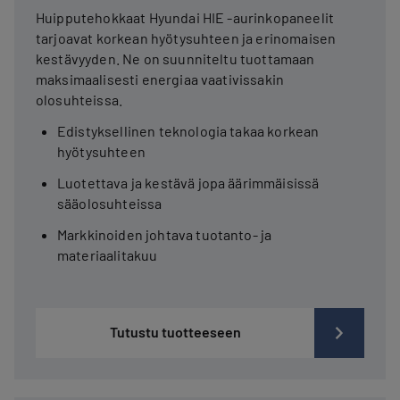
Huipputehokkaat Hyundai HIE -aurinkopaneelit
tarjoavat korkean hyötysuhteen ja erinomaisen
kestävyyden. Ne on suunniteltu tuottamaan
maksimaalisesti energiaa vaativissakin
olosuhteissa.
Edistyksellinen teknologia takaa korkean
hyötysuhteen
Luotettava ja kestävä jopa äärimmäisissä
sääolosuhteissa
Markkinoiden johtava tuotanto- ja
materiaalitakuu
Tutustu tuotteeseen