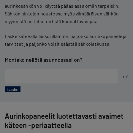
aurinkosähkön voi käyttää pääasiassa omiin tarpeisiin.
Sähkön hintojen noustessa myös ylimääräisen sähkön
myynnistä on tullut entistä kannattavampaa.
Laske kätevällä laskurillamme, paljonko aurinkopaneeleja
tarvitset ja paljonko voisit säästää sähkölaskussa.
Montako neliötä asunnossasi on?
m²
Aurinkopaneelit luotettavasti avaimet
käteen -periaatteella