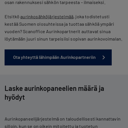
osan rakennuksesi sähkön tarpeesta – ilmaiseksi.
Etsitkö
aurinkosähköjärjestelmää
, joka todistetusti
kestää Suomen olosuhteissa ja tuottaa sähköä ympäri
vuoden? Scanoffice Aurinkopartnerit auttavat sinua
löytämään juuri sinun tarpeisiisi sopivan aurinkovoimalan.
Ota yhteyttä lähimpään Aurinkopartneriin
Laske aurinkopaneelien määrä ja
hyödyt
Aurinkopaneelijärjestelmä on taloudellisesti kannattavin
silloin, kun se on oikein mitoitettu ja tuotetun