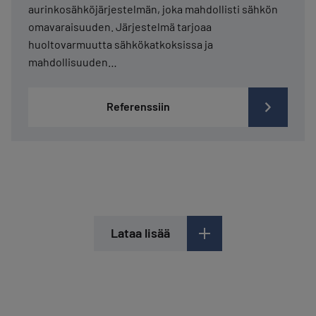
aurinkosähköjärjestelmän, joka mahdollisti sähkön
omavaraisuuden. Järjestelmä tarjoaa
huoltovarmuutta sähkökatkoksissa ja
mahdollisuuden…
Referenssiin
Lataa lisää