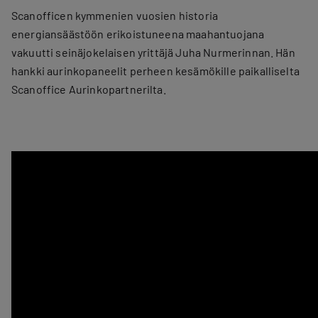
Scanofficen kymmenien vuosien historia
energiansäästöön erikoistuneena maahantuojana
vakuutti seinäjokelaisen yrittäjä Juha Nurmerinnan. Hän
hankki aurinkopaneelit perheen kesämökille paikalliselta
Scanoffice Aurinkopartnerilta.