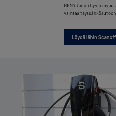
BENY toimii hyvin myös p
vaihtaa täyssähköautoon,
Löydä lähin Scanoff