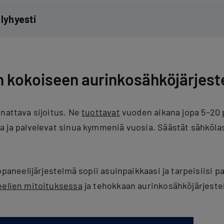
lyhyesti
an kokoiseen aurinkosähköjärjes
nattava sijoitus. Ne
tuottavat
vuoden aikana jopa 5–20 p
 ja palvelevat sinua kymmeniä vuosia. Säästät sähköla
opaneelijärjestelmä sopii asuinpaikkaasi ja tarpeisiisi p
elien mitoituksessa
ja tehokkaan aurinkosähköjärjeste