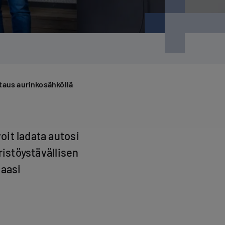
taus aurinkosähköllä
it ladata autosi
ristöystävällisen
maasi