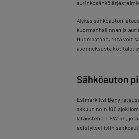
aurinkosähköjärjestelmie
Älykäs sähköauton latau
kuormanhallinnan ja aurin
Huomaathan, että voit s
asennuksesta
kotitalou
Sähköauton pi
Esimerkiksi
Beny-latau
akkuun noin 100 ajokilom
latausteho 11 kW:iin, jo
edistyksellisiin
sähköaut