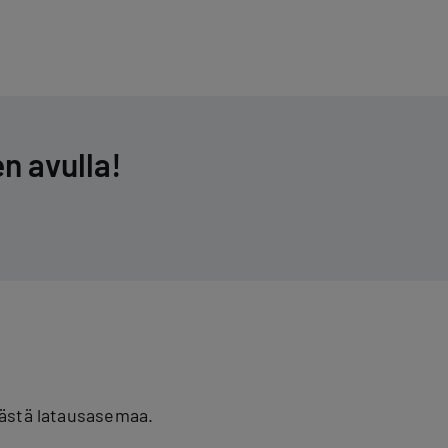
en avulla!
kästä latausasemaa.