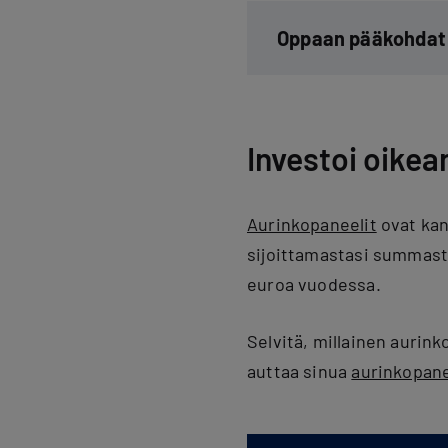
Oppaan pääkohdat 
Investoi oike
Aurinkopaneelit
ovat kan
sijoittamastasi summasta
euroa vuodessa.
Selvitä, millainen aurink
auttaa sinua
aurinkopane