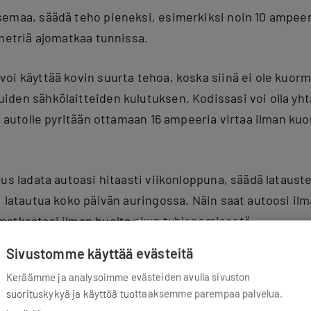
emaa, säädä teho pieneksi, esimerkiksi noin 10 ampeerii
ometriä ajomatkaa tunnissa.
oi käyttää kovin suurta tehoa, koska siinä ei ole kuorma
den sähkölaitteiden kulutuksen. Kodissasi voi olla yht
os autolle pyritään ottamaan 16 ampeeria virtaa ilman ku
uus ladata autoasi hitaasti viikonloppuna, säädä lataust
 latautua koko päivän auringossa. Näin saat autoosi ilm
matkastasi ilman huolta akun tyhjenemisestä.
Sivustomme käyttää evästeitä
tausasemiin liittyvää sanastoa? Tarkista mitä ne tarko
Keräämme ja analysoimme evästeiden avulla sivuston
suorituskykyä ja käyttöä tuottaaksemme parempaa palvelua.