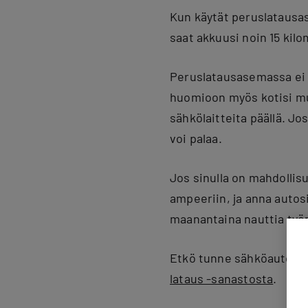
Kun käytät peruslatausas
saat akkuusi noin 15 kil
Peruslatausasemassa ei v
huomioon myös kotisi mui
sähkölaitteita päällä. J
voi palaa.
Jos sinulla on mahdollis
ampeeriin, ja anna autosi
maanantaina nauttia työ
Etkö tunne sähköauton la
lataus -sanastosta
.