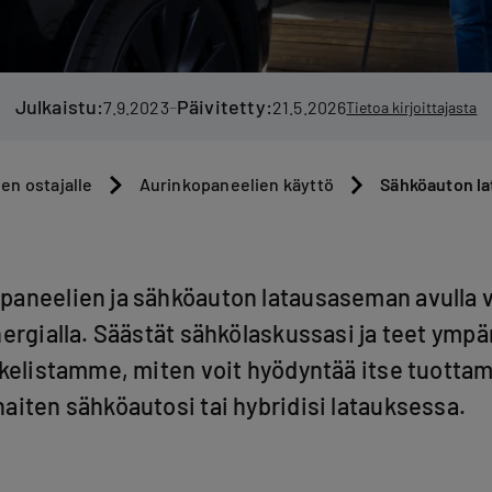
Julkaistu:
Päivitetty:
–
7.9.2023
21.5.2026
Tietoa kirjoittajasta
Sähköauton la
en ostajalle
Aurinkopaneelien käyttö
aneelien ja sähköauton latausaseman avulla vo
nergialla. Säästät sähkölaskussasi ja teet ympä
kkelistamme, miten voit hyödyntää itse tuotta
aiten sähköautosi tai hybridisi latauksessa.