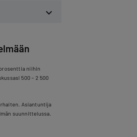
telmään
rosenttia niihin
skussasi 500 – 2 500
arhaiten. Asiantuntija
lmän suunnittelussa.