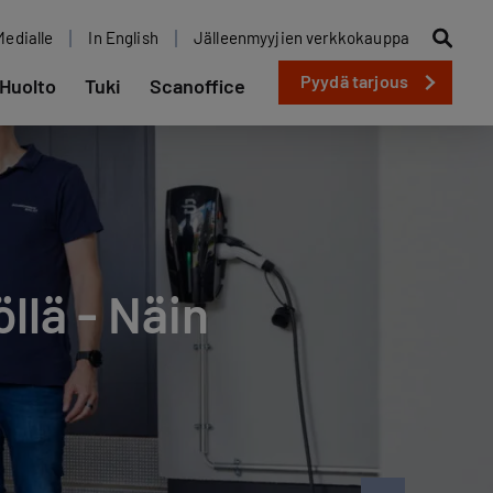
Medialle
In English
Jälleenmyyjien verkkokauppa
Pyydä tarjous
Huolto
Tuki
Scanoffice
llä - Näin