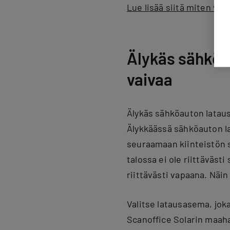
Lue lisää siitä miten va
Älykäs sähköau
vaivaa
Älykäs sähköauton lataus
Älykkäässä sähköauton 
seuraamaan kiinteistön 
talossa ei ole riittäväst
riittävästi vapaana. Näi
Valitse latausasema, jok
Scanoffice Solarin maa