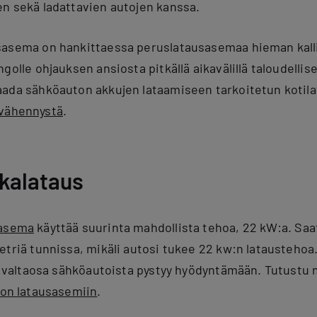
n sekä ladattavien autojen kanssa.
sasema on hankittaessa peruslatausasemaa hieman kall
golle ohjauksen ansiosta pitkällä aikavälillä taloudellis
aada sähköauton akkujen lataamiseen tarkoitetun koti
svähennystä
.
kalataus
sasema
käyttää suurinta mahdollista tehoa, 22 kW:a. Saa
etriä tunnissa, mikäli autosi tukee 22 kw:n lataustehoa.
ta valtaosa sähköautoista pystyy hyödyntämään. Tutustu
on latausasemiin
.