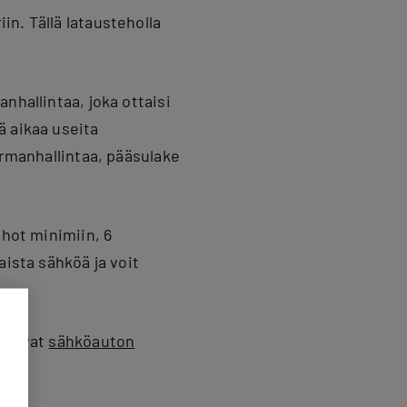
n. Tällä latausteholla
nhallintaa, joka ottaisi
ä aikaa useita
ormanhallintaa, pääsulake
ehot minimiin, 6
aista sähköä ja voit
ittavat
sähköauton