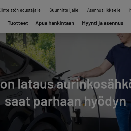
iinteistön edustajalle
Suunnittelijalle
Asennusliikkeelle
Tuotteet
Apua hankintaan
Myynti ja asennus
n lataus aurinkosähkö
saat parhaan hyödyn