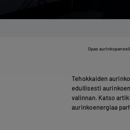
Opas aurinkopaneeli
Tehokkaiden aurinkop
edullisesti aurinkoe
valinnan. Katso arti
aurinkoenergiaa parh