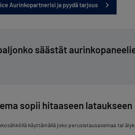
ice Aurinkopartnerisi ja pyydä tarjous
paljonko säästät au­rin­ko­pa­nee­li
ema sopii hitaaseen lataukseen
kosähköllä käyttämällä joko peruslatausasemaa tai äly