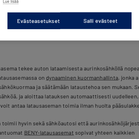
Lue lisää
litset oikean sähköauton latausaseman.
Evästeasetukset
Salli evästeet
ton lataus aurinkosähköllä sääs
asema tekee auton lataamisesta aurinkosähköllä nopeaa 
latausasemassa on
dynaaminen kuormanhallinta
, jonka 
sähkökuormaa ja säätämään lataustehoa sen mukaan. Se 
i sähköä, ja aloittaa latauksen automaattisesti uudelleen
n voit antaa latausaseman toimia ilman huolta pääsulakk
a toimii hyvin sekä sähköautosi että aurinkosähköjärjes
hantuomat
BENY-latausasemat
sopivat yhteen kaikkien