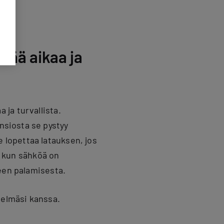
tää aikaa ja
ja turvallista.
ansiosta se pystyy
lopettaa latauksen, jos
, kun sähköä on
een palamisesta.
telmäsi kanssa.