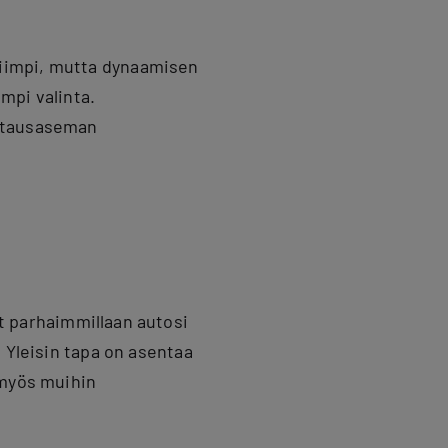
iimpi, mutta dynaamisen
empi valinta.
latausaseman
t parhaimmillaan autosi
 Yleisin tapa on asentaa
 myös muihin