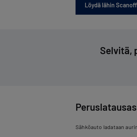
Löydä lähin Scanoff
Selvitä, 
Peruslatausas
Sähköauto ladataan aurin