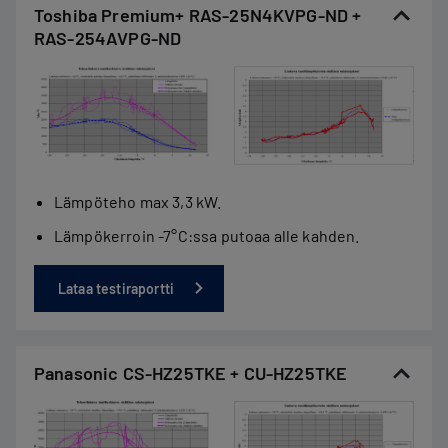
Toshiba Premium+ RAS-25N4KVPG-ND +
RAS-254AVPG-ND
Lämpöteho max 3,3 kW.
Lämpökerroin -7°C:ssa putoaa alle kahden.
Lataa testiraportti
Panasonic CS-HZ25TKE + CU-HZ25TKE