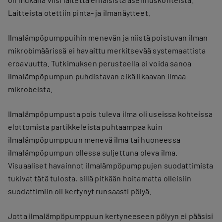
Laitteista otettiin pinta- ja ilmanäytteet.
Ilmalämpöpumppuihin menevän ja niistä poistuvan ilman
mikrobimäärissä ei havaittu merkitsevää systemaattista
eroavuutta. Tutkimuksen perusteella ei voida sanoa
ilmalämpöpumpun puhdistavan eikä likaavan ilmaa
mikrobeista.
Ilmalämpöpumpusta pois tuleva ilma oli useissa kohteissa
elottomista partikkeleista puhtaampaa kuin
ilmalämpöpumppuun menevä ilma tai huoneessa
ilmalämpöpumpun ollessa suljettuna oleva ilma.
Visuaaliset havainnot ilmalämpöpumppujen suodattimista
tukivat tätä tulosta, sillä pitkään hoitamatta olleisiin
suodattimiin oli kertynyt runsaasti pölyä.
Jotta ilmalämpöpumppuun kertyneeseen pölyyn ei pääsisi