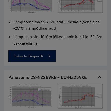
Lämpöteho max 3,3 kW, jatkuu melko hyvänä aina
-25°C:n lämpötilaan asti.
Lämpökerroin -10°C:n jälkeen noin kaksi ja -30°C:n
pakkasella 1,2.
Lataa testiraportti
Panasonic CS-NZ25VKE + CU-NZ25VKE