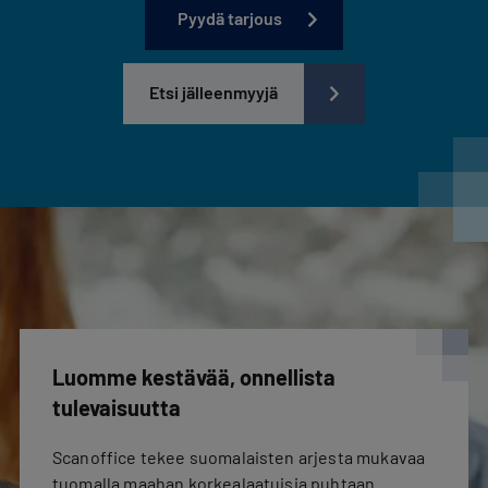
Pyydä tarjous
Etsi jälleenmyyjä
Luomme kestävää, onnellista
tulevaisuutta
Scanoffice tekee suomalaisten arjesta mukavaa
tuomalla maahan korkealaatuisia puhtaan