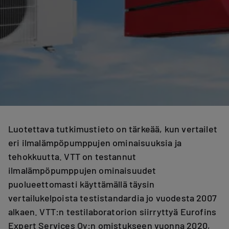
Luotettava tutkimustieto on tärkeää, kun vertailet
eri ilmalämpöpumppujen ominaisuuksia ja
tehokkuutta. VTT on testannut
ilmalämpöpumppujen ominaisuudet
puolueettomasti käyttämällä täysin
vertailukelpoista testistandardia jo vuodesta 2007
alkaen. VTT:n testilaboratorion siirryttyä Eurofins
Expert Services Oy:n omistukseen vuonna 2020,