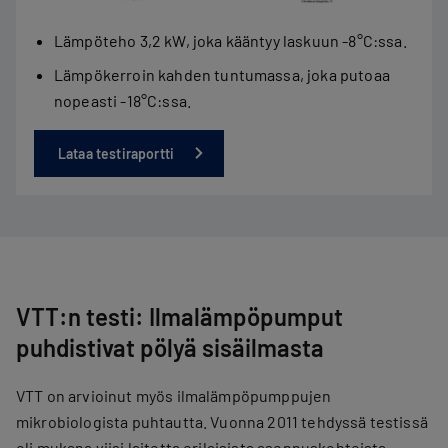
Lämpöteho 3,2 kW, joka kääntyy laskuun -8°C:ssa.
Lämpökerroin kahden tuntumassa, joka putoaa
nopeasti -18°C:ssa.
Lataa testiraportti
VTT:n testi: Ilmalämpöpumput
puhdistivat pölyä sisäilmasta
VTT on arvioinut myös ilmalämpöpumppujen
mikrobiologista puhtautta. Vuonna 2011 tehdyssä testissä
oli mukana viisi laitetta erilaisista asennuskohteista.