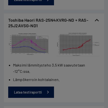
Toshiba Haori RAS-25N4KVRG-ND + RAS-
25J2AVSG-ND1
Maksimi lämmitysteho 3,5 kW saavutetaan
-12°C:ssa.
Lämpökerroin kohtalainen.
Lataa testiraportti