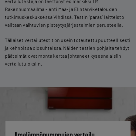
vertailutestejä on teettänyt esimerkiksi TM
Rakennusmaailma -lehti Maa- ja Elintarviketalouden
tutkimuskeskuksessa Vihdissä. Testin “paras” laitteisto
valitaan vaihtuvien pisteytysjärjestelmien perusteella.
Tällaiset vertailutestit on usein toteutettu puutteellisesti
ja kehnoissa olosuhteissa. Näiden testien pohjalta tehdyt
päätelmät ovat monta kertaa johtaneet kyseenalaisiin
vertailutuloksiin.
Ilmalämpöpumppujen vertailu