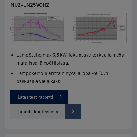
MUZ-LN25VGHZ
Lämpöteho max 3,5 kW, joka pysyy korkealla myös
matalissa lämpötiloissa.
Lämpökerroin erittäin hyvä ja jopa -30°C:n
pakkasilla vielä kaksi.
Lataa testiraportti
Tutustu tuotteeseen