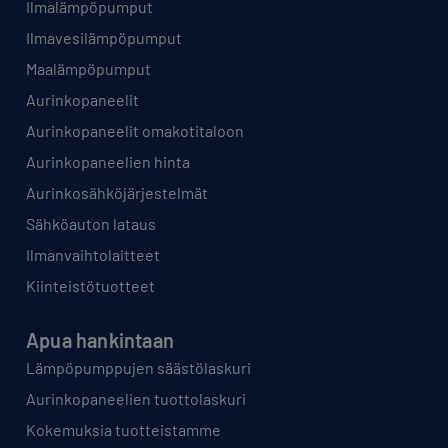
Ilmalämpöpumput
Ilmavesilämpöpumput
Maalämpöpumput
Aurinkopaneelit
Aurinkopaneelit omakotitaloon
Aurinkopaneelien hinta
Aurinkosähköjärjestelmät
Sähköauton lataus
Ilmanvaihtolaitteet
Kiinteistötuotteet
Apua hankintaan
Lämpöpumppujen säästölaskuri
Aurinkopaneelien tuottolaskuri
Kokemuksia tuotteistamme