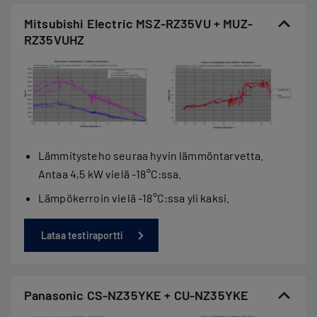
Mitsubishi Electric MSZ-RZ35VU + MUZ-
RZ35VUHZ
Lämmitysteho seuraa hyvin lämmöntarvetta.
Antaa 4,5 kW vielä -18°C:ssa.
Lämpökerroin vielä -18°C:ssa yli kaksi.
Lataa testiraportti
Panasonic CS-NZ35YKE + CU-NZ35YKE