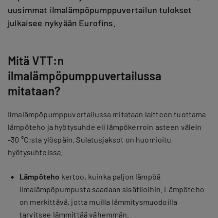
uusimmat ilmalämpöpumppuvertailun tulokset
julkaisee nykyään Eurofins.
Mitä VTT:n
ilmalämpöpumppuvertailussa
mitataan?
Ilmalämpöpumppuvertailussa mitataan laitteen tuottama
lämpöteho ja hyötysuhde eli lämpökerroin asteen välein
-30 °C:sta ylöspäin. Sulatusjaksot on huomioitu
hyötysuhteissa.
Lämpöteho
kertoo, kuinka paljon lämpöä
ilmalämpöpumpusta saadaan sisätiloihin. Lämpöteho
on merkittävä, jotta muilla lämmitysmuodoilla
tarvitsee lämmittää vähemmän.