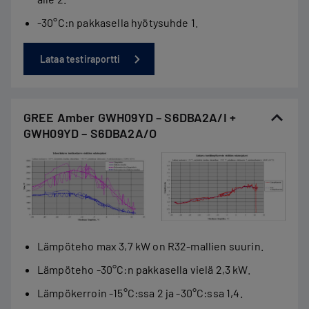
-30°C:n pakkasella hyötysuhde 1.
Lataa testiraportti
GREE Amber GWH09YD – S6DBA2A/I +
GWH09YD – S6DBA2A/O
Lämpöteho max 3,7 kW on R32-mallien suurin.
Lämpöteho -30°C:n pakkasella vielä 2,3 kW.
Lämpökerroin -15°C:ssa 2 ja -30°C:ssa 1,4.