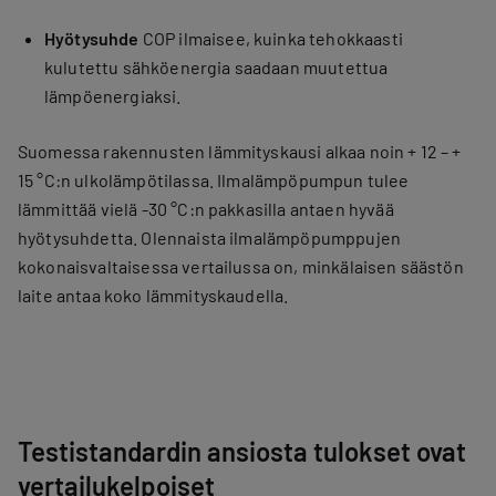
Hyötysuhde
COP ilmaisee, kuinka tehokkaasti
kulutettu sähköenergia saadaan muutettua
lämpöenergiaksi.
Suomessa rakennusten lämmityskausi alkaa noin + 12 – +
15 °C:n ulkolämpötilassa. Ilmalämpöpumpun tulee
lämmittää vielä -30 °C:n pakkasilla antaen hyvää
hyötysuhdetta. Olennaista ilmalämpöpumppujen
kokonaisvaltaisessa vertailussa on, minkälaisen säästön
laite antaa koko lämmityskaudella.
Testistandardin ansiosta tulokset ovat
vertailukelpoiset