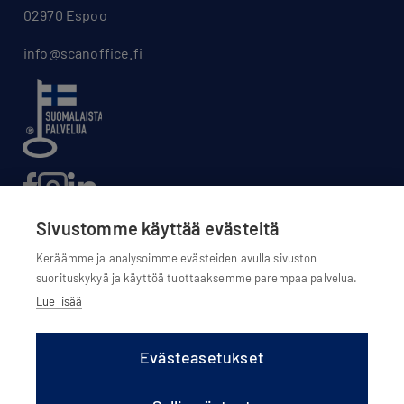
02970 Espoo
info@scanoffice.fi
Sivustomme käyttää evästeitä
Keräämme ja analysoimme evästeiden avulla sivuston
suorituskykyä ja käyttöä tuottaaksemme parempaa palvelua.
Evästeasetukset
Lue lisää
Evästekäytännöt
Tietosuojaseloste
Evästeasetukset
Olemme osa Scanoffice Group Oy:tä