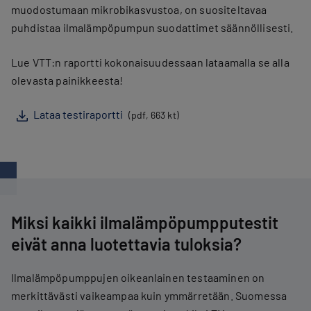
muodostumaan mikrobikasvustoa, on suositeltavaa
puhdistaa ilmalämpöpumpun suodattimet säännöllisesti.
Lue VTT:n raportti kokonaisuudessaan lataamalla se alla
olevasta painikkeesta!
Lataa testiraportti
(pdf, 663 kt)
Miksi kaikki ilmalämpöpumpputestit
eivät anna luotettavia tuloksia?
Ilmalämpöpumppujen oikeanlainen testaaminen on
merkittävästi vaikeampaa kuin ymmärretään. Suomessa