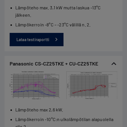
Lämpöteho max. 3,1 kW mutta laskua -13°C
jälkeen.
Lämpökerroin -8°C – -23°C välillä n. 2.
Lataa testiraportti
Panasonic CS-CZ25TKE + CU-CZ25TKE
Lämpöteho max 2,6 kW.
Lämpökerroin -10°C:n ulkolämpötilan alapuolella
alle 2.