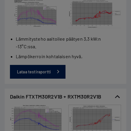
Lämmitysteho aaltoilee päätyen 3,3 kW:n
-13°C:ssa.
Lämpökerroin kohtalaisen hyvä,
Lataa testiraportti
Daikin FTXTM30R2V1B + RXTM30R2V1B