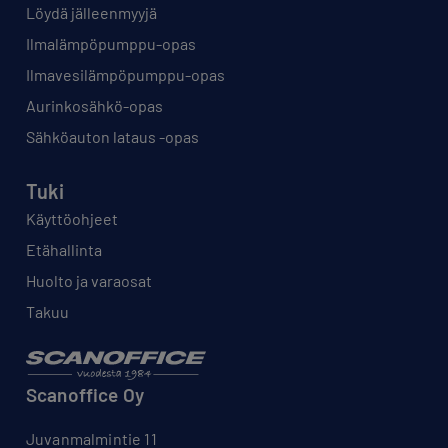
Löydä jälleenmyyjä
Ilmalämpöpumppu-opas
Ilmavesilämpöpumppu-opas
Aurinkosähkö-opas
Sähköauton lataus -opas
Tuki
Käyttöohjeet
Etähallinta
Huolto ja varaosat
Takuu
Scanoffice Oy
Juvanmalmintie 11