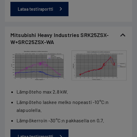
Lataa testiraportti
Mitsubishi Heavy Industries SRK25ZSX-
W+SRC25ZSX-WA
Lämpöteho max 2,8 kW.
Lämpöteho laskee melko nopeasti -10°C:n
alapuolella.
Lämpökerroin -30°C:n pakkasella on 0,7.
Lataa testiraportti