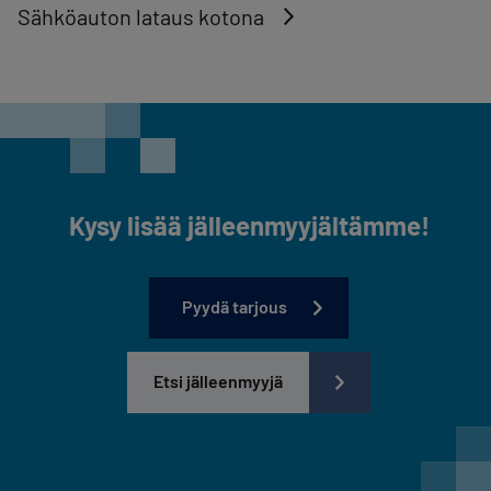
Sähköauton lataus kotona
Kysy lisää jälleenmyyjältämme!
Pyydä tarjous
Etsi jälleenmyyjä