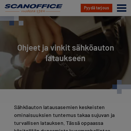
Va
Pyydä tarjous
Hyppää
sisältöön
Ohjeet ja vinkit sähköauton
lataukseen
Sähköauton latausasemien keskeisten
ominaisuuksien tuntemus takaa sujuvan ja
turvallisen latauksen. Tässä oppaassa
käsitellään dynaamista kuormanhallintaa,