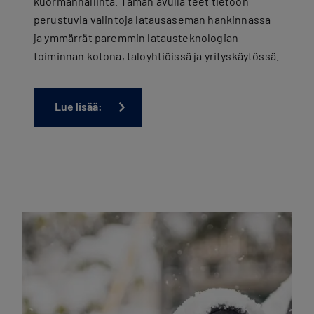
kuormanhallinta. Tämän avulla teet tietoon
perustuvia valintoja latausaseman hankinnassa
ja ymmärrät paremmin latausteknologian
toiminnan kotona, taloyhtiöissä ja yrityskäytössä.
Lue lisää: