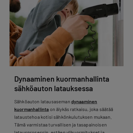
Dynaaminen kuormanhallinta
sähköauton latauksessa
Sähköauton latausaseman
dynaaminen
kuormanhallinta
on älykäs ratkaisu, joka säätää
lataustehoa kotisi sähkönkulutuksen mukaan.
Tämä varmistaa turvallisen ja tasapainoisen
latausprosessin, estäen ylikuormitukset ja