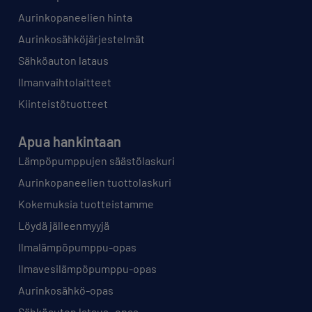
Aurinkopaneelien hinta
Aurinkosähköjärjestelmät
Sähköauton lataus
Ilmanvaihtolaitteet
Kiinteistötuotteet
Apua hankintaan
Lämpöpumppujen säästölaskuri
Aurinkopaneelien tuottolaskuri
Kokemuksia tuotteistamme
Löydä jälleenmyyjä
Ilmalämpöpumppu-opas
Ilmavesilämpöpumppu-opas
Aurinkosähkö-opas
Sähköauton lataus -opas