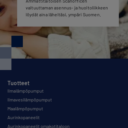
Ammattitaitoisen Scanofficen
valtuuttaman asennus- ja huoltoliikkeen
löydät aina läheltäsi, ympäri Suomen.
Tuotteet
Ilmalämpöpumput
Ilmavesilämpöpumput
Maalämpöpumput
Aurinkopaneelit
Aurinkopaneelit omakotitaloon