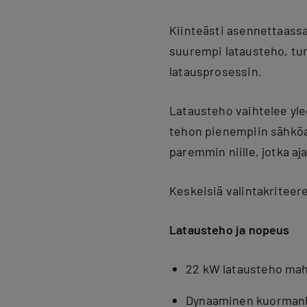
Kiinteästi asennettaassa
suurempi latausteho, tur
latausprosessin.
Latausteho vaihtelee ylee
tehon pienempiin sähköa
paremmin niille, jotka aj
Keskeisiä valintakritee
Latausteho ja nopeus
22 kW latausteho mah
Dynaaminen kuormanh