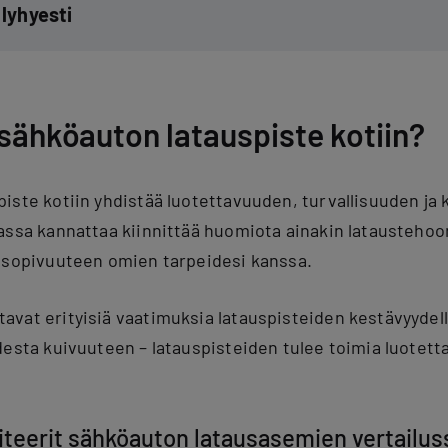
lyhyesti
sähköauton latauspiste kotiin?
iste kotiin yhdistää luotettavuuden, turvallisuuden j
assa kannattaa kiinnittää huomiota ainakin lataustehoo
ensopivuuteen omien tarpeidesi kanssa.
vat erityisiä vaatimuksia latauspisteiden kestävyydell
desta kuivuuteen – latauspisteiden tulee toimia luotett
riteerit sähköauton latausasemien vertailus