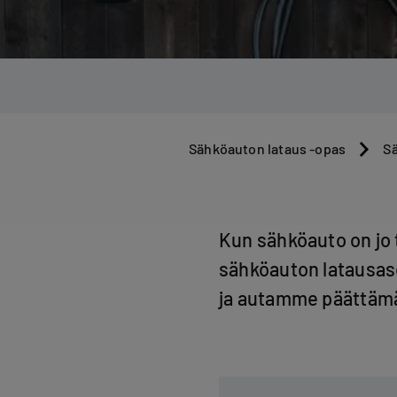
Sähköauton lataus -opas
Sä
Kun sähköauto on jo t
sähköauton latausas
ja autamme päättämää