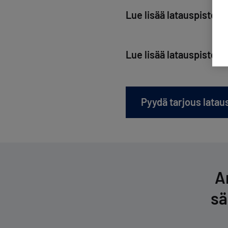
Lue lisää latauspistei
Lue lisää latauspisteid
Pyydä tarjous latau
A
sä