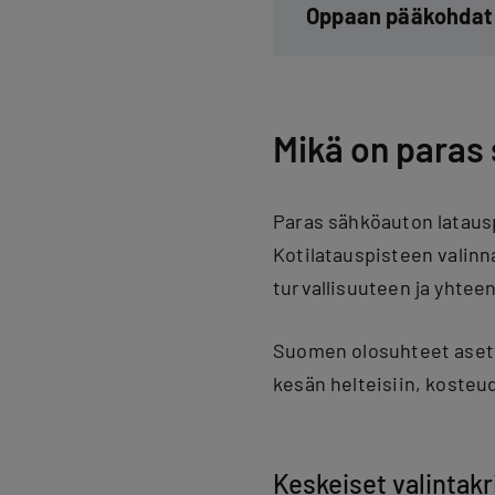
Oppaan pääkohdat 
Mikä on paras 
Paras sähköauton latausp
Kotilatauspisteen valinn
turvallisuuteen ja yhte
Suomen olosuhteet asetta
kesän helteisiin, kosteu
Keskeiset valintak