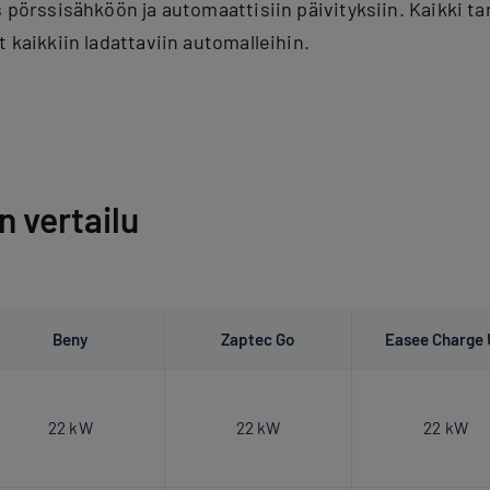
s pörssisähköön ja automaattisiin päivityksiin. Kaikki ta
 kaikkiin ladattaviin automalleihin.
 vertailu
Beny
Zaptec Go
Easee Charge
22 kW
22 kW
22 kW