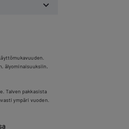
a käyttömukavuuden.
n, älyominaisuuksiin,
e. Talven pakkasista
avasti ympäri vuoden.
sa