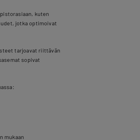
 pistorasiaan, kuten
udet, jotka optimoivat
steet tarjoavat riittävän
usasemat sopivat
uassa:
en mukaan