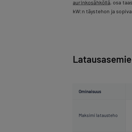
aurinkosähköllä
, osa taa
kW:n täystehon ja sopivat
Latausasemien
Ominaisuus
Maksimi latausteho