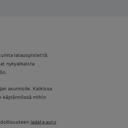
uinta latauspistettä:
vat nykyaikaista
öön.
an asunnolle. Kaikissa
n käytännössä mihin
hdollisuuteen
ladata auto