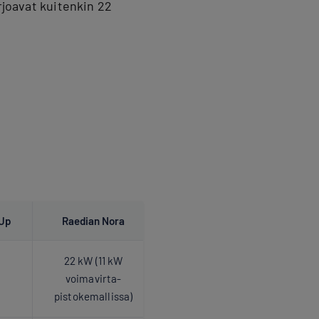
rjoavat kuitenkin 22
 Up
Raedian Nora
22 kW (11 kW
voimavirta­
pistokemallissa)