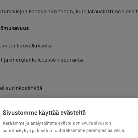
tomallejen kanssa niin tehon, kuin latausliittimen osal
ttömukavuus
 mobiilisovelluksella
t ja energiankulutuksen seuranta
ää aurinkosähköä
mpi sähköauto,
kahden auton samanaikainen lataaminen
Sivustomme käyttää evästeitä
an tehojen ja sähköverkon kapasiteetin osalta. Kannat
öautoilu talvella
kuluttaa usein enemmän energiaa.
Keräämme ja analysoimme evästeiden avulla sivuston
suorituskykyä ja käyttöä tuottaaksemme parempaa palvelua.