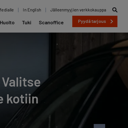
Medialle
In English
Jälleenmyyjien verkkokauppa
Pyydä tarjous
Huolto
Tuki
Scanoffice
 Valitse
 kotiin