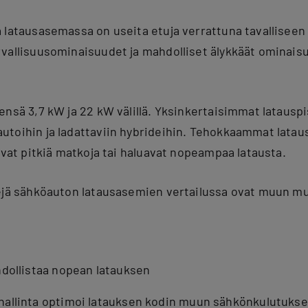
 latausasemassa on useita etuja verrattuna tavalliseen
vallisuusominaisuudet ja mahdolliset älykkäät ominaisu
nsä 3,7 kW ja 22 kW välillä. Yksinkertaisimmat latauspi
utoihin ja ladattaviin hybrideihin. Tehokkaammat lata
avat pitkiä matkoja tai haluavat nopeampaa latausta.
rejä sähköauton latausasemien vertailussa ovat muun m
dollistaa nopean latauksen
allinta optimoi latauksen kodin muun sähkönkulutuks