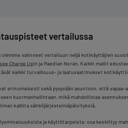
atauspisteet vertailussa
 olemme valinneet vertailuun neljä kotikäyttäjien suosit
see Charge Up
in ja Raedian Noran. Kaikki mallit edusta
tävät kaikki turvallisuus- ja laatuvaatimukset kotikäytt
at erinomaisesti sekä pysyvään asuntoon, että vapaa-aj
seen kuormanhallintaan, mikä mahdollistaa asennukse
lman kalliita sähköjärjestelmäpäivityksiä.
älyominaisuuksista ja käyttötarpeista: osa keskittyy ma