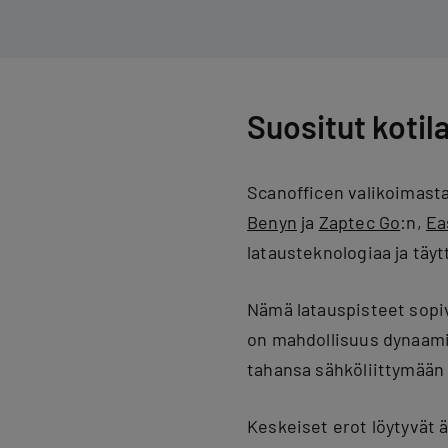
Suositut kotil
Scanofficen valikoimasta
Benyn
ja
Zaptec Go
:n,
Ea
latausteknologiaa ja täyt
Nämä latauspisteet sopiv
on mahdollisuus dynaami
tahansa sähköliittymään i
Keskeiset erot löytyvät 