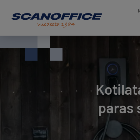
K
Hyppää
sisältöön
Kotilat
paras 