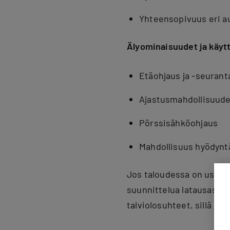
Yhteensopivuus eri au
Älyominaisuudet ja käy
Etäohjaus ja -seuranta
Ajastusmahdollisuude
Pörssisähköohjaus
Mahdollisuus hyödynt
Jos taloudessa on usea
suunnittelua latausasem
talviolosuhteet, sillä
sähk