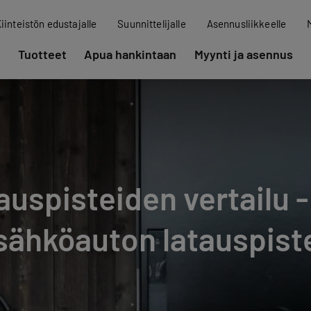
iinteistön edustajalle
Suunnittelijalle
Asennusliikkeelle
Tuotteet
Apua hankintaan
Myynti ja asennus
auspisteiden vertailu -
sähköauton latauspiste