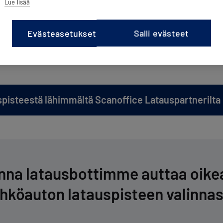
Lue lisää
den latausnopeudesta
Evästeasetukset
Salli evästeet
en älykkäistä ominaisuuksista
spisteestä lähimmältä Scanoffice Latauspartnerilta
nna la­taus­bot­tim­me auttaa oike
hköauton la­taus­pis­teen valinna