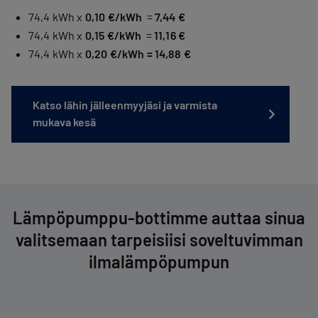
74,4 kWh x
0,10 €/kWh
=
7,44 €
74,4 kWh x
0,15 €/kWh
=
11,16 €
74,4 kWh x
0,20 €/kWh = 14,88 €
Katso lähin jälleenmyyjäsi ja varmista
mukava kesä
Lämpöpumppu-bottimme auttaa sinua
valitsemaan tarpeisiisi so­vel­tu­vim­man
il­ma­läm­pö­pum­pun