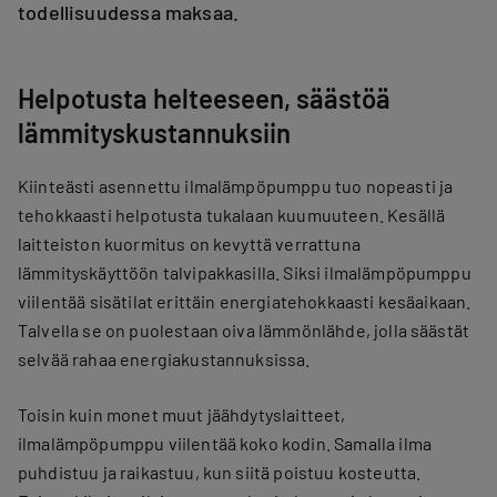
todellisuudessa maksaa.
Helpotusta helteeseen, säästöä
lämmityskustannuksiin
Kiinteästi asennettu ilmalämpöpumppu tuo nopeasti ja
tehokkaasti helpotusta tukalaan kuumuuteen. Kesällä
laitteiston kuormitus on kevyttä verrattuna
lämmityskäyttöön talvipakkasilla. Siksi ilmalämpöpumppu
viilentää sisätilat erittäin energiatehokkaasti kesäaikaan.
Talvella se on puolestaan oiva lämmönlähde, jolla säästät
selvää rahaa energiakustannuksissa.
Toisin kuin monet muut jäähdytyslaitteet,
ilmalämpöpumppu viilentää koko kodin. Samalla ilma
puhdistuu ja raikastuu, kun siitä poistuu kosteutta.