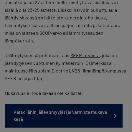
Jos ulkona on 27 asteen helle, miellyttävä sisäilma voi
sisällä olla 23-25 astetta. Lisäksi harvoin puhuttu asia
jäähdytyksessä on laitteiston energiatehokkuus.
Lämmityksessä vertaillaan paljon laitteita ja katsotaan,
mikä on laitteen
SCOP-arvo
eli lämmityskauden
lämpökerroin.
Jäähdytyksessä puhutaan taas
SEER-arvosta
, joka on
jäähdytyksen vuotuinen kylmäkerroin. Esimerkissä
mainitussa
Mitsubishi Electric LN25
-ilmalämpöpumpussa
SEER on jopa 10,5.
Mukavuus ei todellakaan ole kallista!
Katso lähin jälleenmyyjäsi ja varmista mukava
kesä