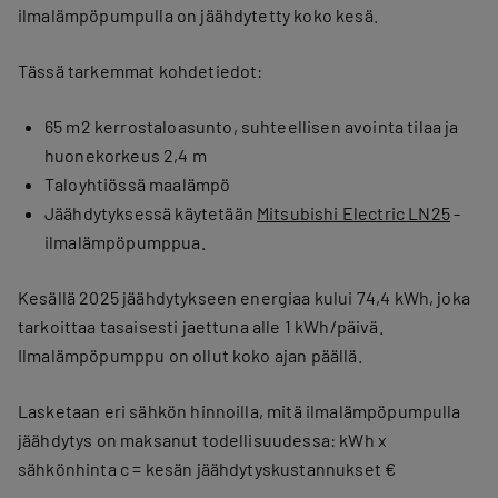
ilmalämpöpumpulla on jäähdytetty koko kesä.
Tässä tarkemmat kohdetiedot:
65 m2 kerrostaloasunto, suhteellisen avointa tilaa ja
huonekorkeus 2,4 m
Taloyhtiössä maalämpö
Jäähdytyksessä käytetään
Mitsubishi Electric LN25
-
ilmalämpöpumppua.
Kesällä 2025 jäähdytykseen energiaa kului 74,4 kWh, joka
tarkoittaa tasaisesti jaettuna alle 1 kWh/päivä.
Ilmalämpöpumppu on ollut koko ajan päällä.
Lasketaan eri sähkön hinnoilla, mitä ilmalämpöpumpulla
jäähdytys on maksanut todellisuudessa: kWh x
sähkönhinta c = kesän jäähdytyskustannukset €