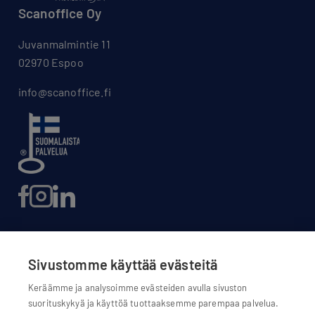
Scanoffice Oy
Juvanmalmintie 11
02970 Espoo
info@scanoffice.fi
Sivustomme käyttää evästeitä
Evästeasetukset
Keräämme ja analysoimme evästeiden avulla sivuston
suorituskykyä ja käyttöä tuottaaksemme parempaa palvelua.
Evästekäytännöt