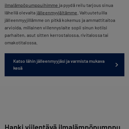
ilmalämpöpumppuihimme
ja pyydä reilu tarjous sinua
lähellä olevalta
jälleenmyyjältämme
. Valtuutetuilla
jälleenmyyjillämme on pitkä kokemus ja ammattitaitoa
arvioida, millainen viilennyslaite sopii sinun kotiisi
parhaiten, asut sitten kerrostalossa, rivitalossa tai
omakotitalossa.
Katso lähin jälleenmyyjäsi ja varmista mukava
kesä
Hanki viilentävä ilmalämpöpumppu