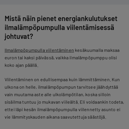
Mistä näin pienet energiankulutukset
ilmalämpöpumpulla viilentämisessä
johtuvat?
Ilmalämpöpumpulla viilentäminen
kesäkuumalla maksaa
euron tai kaksi päivässä, vaikka ilmalämpöpumppu olisi
koko ajan päällä.
Viilentäminen on edullisempaa kuin lämmittäminen. Kun
ulkona on helle, ilmalämpöpumpun tarvitsee jäähdyttää
vain muutama aste alle ulkolämpötilan, koska silloin
sisäilma tuntuu jo mukavan viileältä. Eli voidaankin todeta,
ettei läpi kesän ilmalämpöpumpulla viilennetty asunto ei
vie lämmityskauden aikana saavutettuja säästöjä.