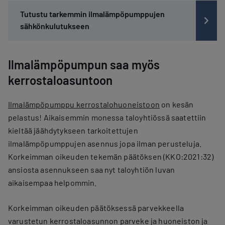
Tutustu tarkemmin ilmalämpöpumppujen
sähkönkulutukseen
Ilmalämpöpumpun saa myös
kerrostaloasuntoon
Ilmalämpöpumppu kerrostalohuoneistoon
on kesän
pelastus! Aikaisemmin monessa taloyhtiössä saatettiin
kieltää jäähdytykseen tarkoitettujen
ilmalämpöpumppujen asennus jopa ilman perusteluja.
Korkeimman oikeuden tekemän päätöksen (KKO:2021:32)
ansiosta asennukseen saa nyt taloyhtiön luvan
aikaisempaa helpommin.
Korkeimman oikeuden päätöksessä parvekkeella
varustetun kerrostaloasunnon parveke ja huoneiston ja