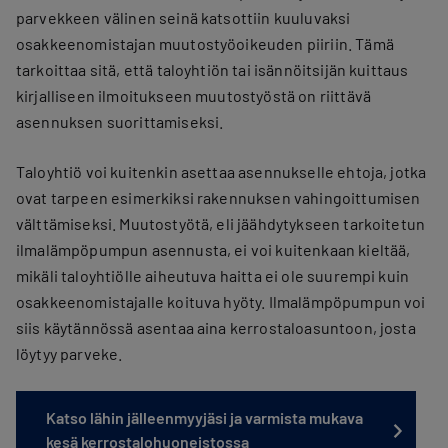
parvekkeen välinen seinä katsottiin kuuluvaksi
osakkeenomistajan muutostyöoikeuden piiriin. Tämä
tarkoittaa sitä, että taloyhtiön tai isännöitsijän kuittaus
kirjalliseen ilmoitukseen muutostyöstä on riittävä
asennuksen suorittamiseksi.
Taloyhtiö voi kuitenkin asettaa asennukselle ehtoja, jotka
ovat tarpeen esimerkiksi rakennuksen vahingoittumisen
välttämiseksi. Muutostyötä, eli jäähdytykseen tarkoitetun
ilmalämpöpumpun asennusta, ei voi kuitenkaan kieltää,
mikäli taloyhtiölle aiheutuva haitta ei ole suurempi kuin
osakkeenomistajalle koituva hyöty. Ilmalämpöpumpun voi
siis käytännössä asentaa aina kerrostaloasuntoon, josta
löytyy parveke.
Katso lähin jälleenmyyjäsi ja varmista mukava
kesä kerrostalohuoneistossa