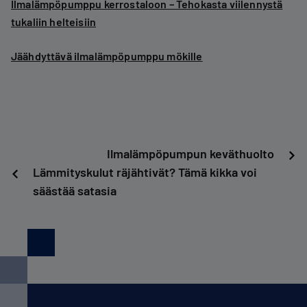
Ilmalämpöpumppu kerrostaloon – Tehokasta viilennystä
tukaliin helteisiin
Jäähdyttävä ilmalämpöpumppu mökille
Artikkelien
Ilmalämpöpumpun keväthuolto
Lämmityskulut räjähtivät? Tämä kikka voi
selaus
säästää satasia