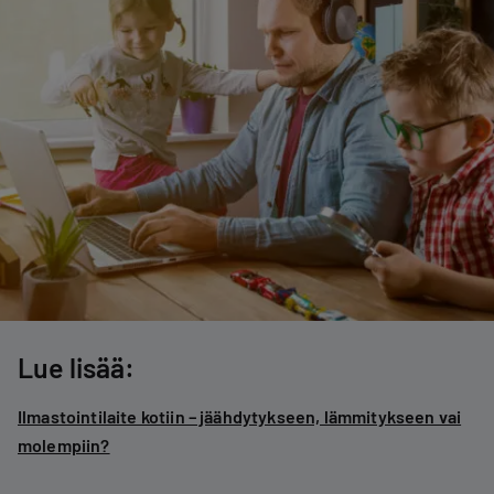
Lue lisää:
Ilmastointilaite kotiin – jäähdytykseen, lämmitykseen vai
molempiin?