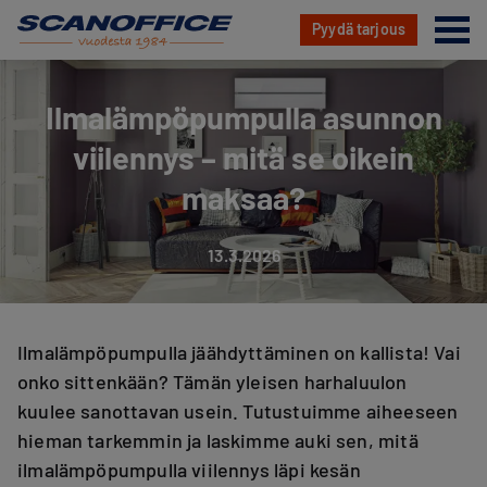
Va
Pyydä tarjous
Hyppää
sisältöön
Ilmalämpöpumpulla asunnon
viilennys – mitä se oikein
maksaa?
13.3.2026
Ilmalämpöpumpulla jäähdyttäminen on kallista! Vai
onko sittenkään? Tämän yleisen harhaluulon
kuulee sanottavan usein. Tutustuimme aiheeseen
hieman tarkemmin ja laskimme auki sen, mitä
ilmalämpöpumpulla viilennys läpi kesän