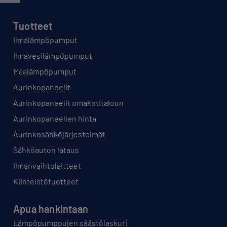
Tuotteet
Ilmalämpöpumput
Ilmavesilämpöpumput
Maalämpöpumput
Aurinkopaneelit
Aurinkopaneelit omakotitaloon
Aurinkopaneelien hinta
Aurinkosähköjärjestelmät
Sähköauton lataus
Ilmanvaihtolaitteet
Kiinteistötuotteet
Apua hankintaan
Lämpöpumppujen säästölaskuri