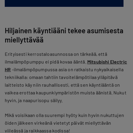
Hiljainen käyntiääni tekee asumisesta
miellyttävää
Erityisesti kerrostaloasunnossa on tärkeää, että
ilmalämpöpumppu ei pidä kovaa ääntä.
Mitsubishi Electric
HR
-ilmalämpöpumpussa asia on ratkaistu nykyaikaisella
tekniikalla: omaan tahtiin tavoitelämpötilaa ylläpitävä
laitteisto käy niin rauhallisesti, että sen käyntiääntä on
vaikea erottaa kaupunkiympäristön muista äänistä. Nukut
hyvin, ja naapurisopu säilyy.
Mikä voisikaan olla suurempi hyöty kuin hyvin nukuttujen
öiden jälkeen virkeänä vietetyt päivät miellyttävän
viileässä ja raikkaassa kodissa!