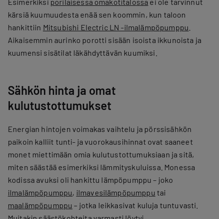
Esimerkiksi
porilaisessa omakotitalossa
ei ole tarvinnut
kärsiä kuumuudesta enää sen koommin, kun taloon
hankittiin
Mitsubishi Electric LN -ilmalämpöpumppu
.
Aikaisemmin aurinko porotti sisään isoista ikkunoista ja
kuumensi sisätilat läkähdyttävän kuumiksi.
Sähkön hinta ja omat
kulutustottumukset
Energian hintojen voimakas vaihtelu ja pörssisähkön
paikoin kalliit tunti- ja vuorokausihinnat ovat saaneet
monet miettimään omia kulutustottumuksiaan ja sitä,
miten säästää esimerkiksi lämmityskuluissa. Monessa
kodissa avuksi oli hankittu lämpöpumppu – joko
ilmalämpöpumppu
,
ilmavesilämpöpumppu
tai
maalämpöpumppu
– jotka leikkasivat kuluja tuntuvasti.
Muitakin säästökohteita varmasti löytyi.