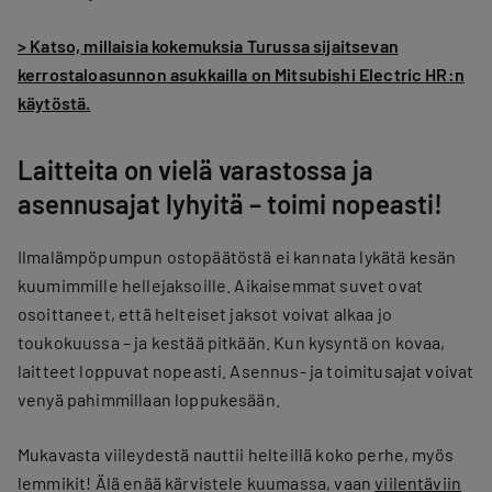
> Katso, millaisia kokemuksia Turussa sijaitsevan
kerrostaloasunnon asukkailla on Mitsubishi Electric HR:n
käytöstä.
Laitteita on vielä varastossa ja
asennusajat lyhyitä – toimi nopeasti!
Ilmalämpöpumpun ostopäätöstä ei kannata lykätä kesän
kuumimmille hellejaksoille. Aikaisemmat suvet ovat
osoittaneet, että helteiset jaksot voivat alkaa jo
toukokuussa – ja kestää pitkään. Kun kysyntä on kovaa,
laitteet loppuvat nopeasti. Asennus- ja toimitusajat voivat
venyä pahimmillaan loppukesään.
Mukavasta viileydestä nauttii helteillä koko perhe, myös
lemmikit! Älä enää kärvistele kuumassa, vaan
viilentäviin