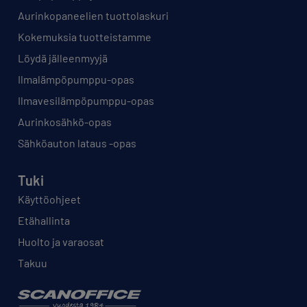
Aurinkopaneelien tuottolaskuri
Kokemuksia tuotteistamme
Löydä jälleenmyyjä
Ilmalämpöpumppu-opas
Ilmavesilämpöpumppu-opas
Aurinkosähkö-opas
Sähköauton lataus -opas
Tuki
Käyttöohjeet
Etähallinta
Huolto ja varaosat
Takuu