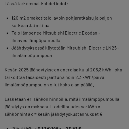
Tässä tarkemmat kohdetiedot:
120 m2 omakotitalo, avoin pohjaratkaisu ja paljon
korkeaa 3,3 m tilaa.
Talo lämpenee
Mitsubishi Electric Ecodan
-
ilmavesilämpöpumpulla.
Jäähdytyksessä käytetään
Mitsubishi Electric LN25
-
ilmalämpöpumppua.
Kesän 2025 jäähdytykseen energiaa kului 205,3 kWh, joka
tarkoittaa tasaisesti jaettuna noin 2,3 kWh/päivä.
Ilmalämpöpumppu on ollut koko ajan päällä.
Lasketaan eri sähkön hinnoilla, mitä ilmalämpöpumpulla
jäähdytys on maksanut todellisuudessa: kWh x
sähkönhinta c = kesän jäähdytyskustannukset €
205,3 kWh x
0,10 €/kWh
=
20,53 €