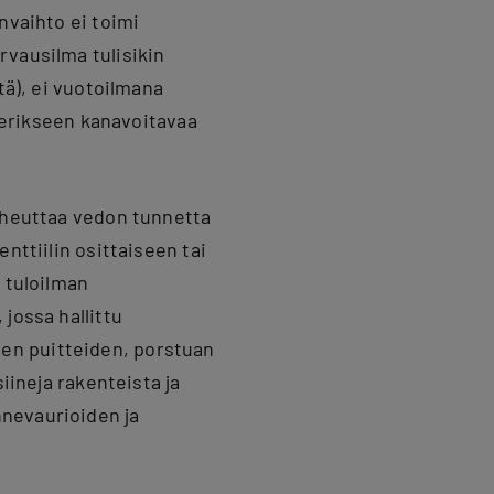
nvaihto ei toimi
rvausilma tulisikin
tä), ei vuotoilmana
a erikseen kanavoitavaa
aiheuttaa vedon tunnetta
nttiilin osittaiseen tai
 tuloilman
jossa hallittu
en puitteiden, porstuan
iineja rakenteista ja
nnevaurioiden ja