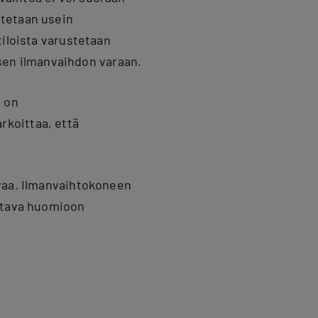
utetaan usein
tiloista varustetaan
aisen ilmanvaihdon varaan.
 on
rkoittaa, että
avaa. Ilmanvaihtokoneen
ettava huomioon