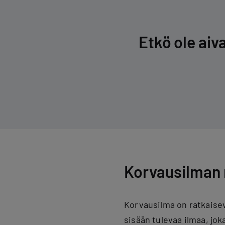
Etkö ole aiv
Korvausilman 
Korvausilma on ratkaise
sisään tulevaa ilmaa, jok