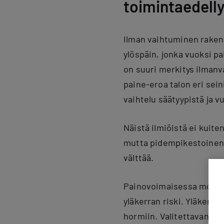
toimintaedell
Ilman vaihtuminen raken
ylöspäin, jonka vuoksi p
on suuri merkitys ilmanv
paine-eroa talon eri sein
vaihtelu säätyypistä ja v
Näistä ilmiöistä ei kuite
mutta pidempikestoinen y
välttää.
Painovoimaisessa moniker
yläkerran riski. Yläkerta
hormiin. Valitettavan us