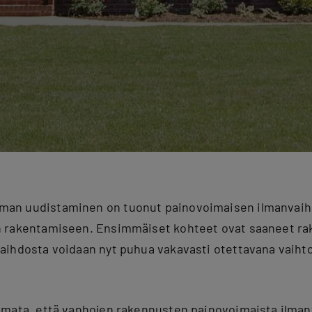
an uudistaminen on tuonut painovoimaisen ilmanvaih
 rakentamiseen. Ensimmäiset kohteet ovat saaneet ra
aihdosta voidaan nyt puhua vakavasti otettavana vaih
omata, että vanhojen rakennusten painovoimaista ilmanv