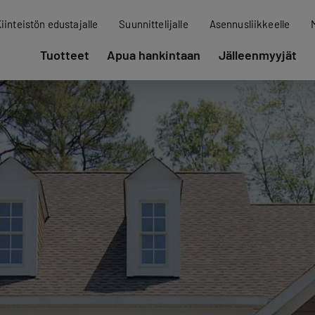
iinteistön edustajalle
Suunnittelijalle
Asennusliikkeelle
Tuotteet
Apua hankintaan
Jälleenmyyjät