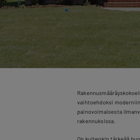
Rakennusmääräyskokoelm
vaihtoehdoksi moderniin
painovoimaisesta ilmanv
rakennuksissa.
On kuitenkin tärkeää hu