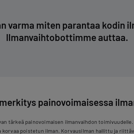
an varma miten parantaa kodin il­
Il­man­vaih­to­bot­tim­me auttaa.
merkitys painovoimaisessa ilm
van tärkeä painovoimaisen ilmanvaihdon toimivuudelle. 
a korvaa poistetun ilman. Korvausilman hallittu ja riittä