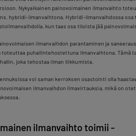
ersioon. Nykyaikainen painovoimainen ilmanvaihto tote
 ns. hybridi-ilmanvaihtona. Hybridi-ilmanvaihdossa osa 
oistoilmanvaihdolla, kun taas osa tiloista jää painovoim
ainovoimaisen ilmanvaihdon parantaminen ja saneeraus
oteuttaa puhallintehostettuna ilmanvaihtona. Tämä ta
hallin, joka tehostaa ilman liikkumista.
kennuksissa voi saman kerroksen osastointi olla haast
ainovoimaisen ilmanvaihdon ilmavirtauksia, mikä on ot
uksessa.
mainen ilmanvaihto toimii -