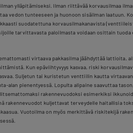
ilman ylläpitämiseksi. Ilman riittävää korvausilmaa ilma
htaa vedon tunteeseen ja huonoon sisäilman laatuun. Ko
dukkaasti suodatettuna korvausilmakanavista (venttiileis
sijoille tarvittavasta paloilmasta voidaan osittain tuod
emattomasti virtaava pakkasilma jäähdyttää lattioita, 
ittämistä. Kun epäviihtyvyys kasvaa, riski korvausilmave
vaa. Suljetun tai kuristetun venttiilin kautta virtaavan
ta-alan pienentyessä. Lopulta alipaine saavuttaa tason, 
litsemattomaksi rakennevuodoksi esimerkiksi ikkunoid
mä rakennevuodot kuljettavat terveydelle haitallisia toks
kaasua. Vuotoilma on myös merkittävä riskitekijä rake
isessä.