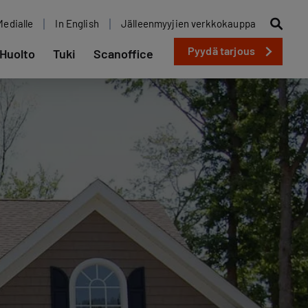
Medialle
In English
Jälleenmyyjien verkkokauppa
Pyydä tarjous
Huolto
Tuki
Scanoffice