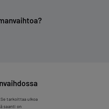
man­vaih­toa?
anvaihdossa
Se tarkoittaa ulkoa
vä saanti on