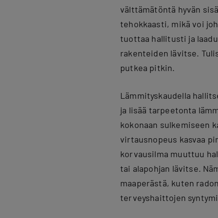
välttämätöntä hyvän sisä
tehokkaasti, mikä voi jo
tuottaa hallitusti ja laa
rakenteiden lävitse. Tuli
putkea pitkin.
Lämmityskaudella hallits
ja lisää tarpeetonta lämm
kokonaan sulkemiseen kas
virtausnopeus kasvaa pin
korvausilma muuttuu hal
tai alapohjan lävitse. Nä
maaperästä, kuten radon
terveyshaittojen syntym