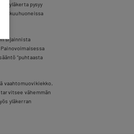
ötä yläkerta pysyy
ksi makuuhuoneissa
n sijainnista
. Painovoimaisessa
 sääntö ”puhtaasta
llä vaahtomuovikiekko,
e tarvitsee vähemmän
yös yläkerran