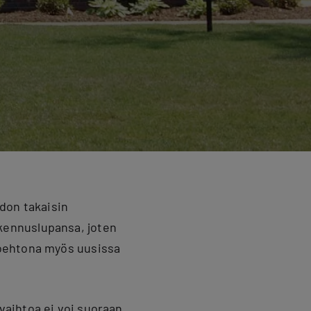
don takaisin
kennuslupansa, joten
toehtona myös uusissa
aihtoa ei voi suoraan