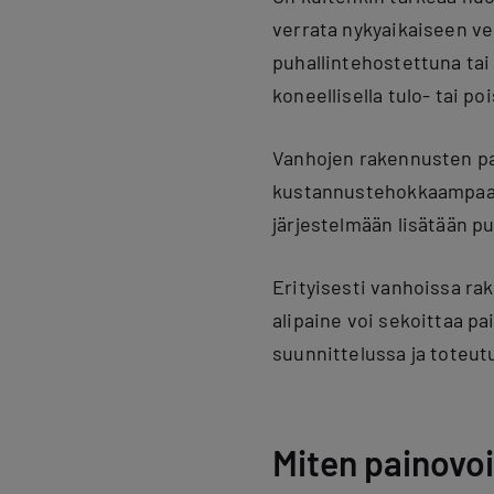
verrata nykyaikaiseen v
puhallintehostettuna tai
koneellisella tulo- tai p
Vanhojen rakennusten p
kustannustehokkaampaa t
järjestelmään lisätään pu
Erityisesti vanhoissa ra
alipaine voi sekoittaa p
suunnittelussa ja toteut
Miten painovoi