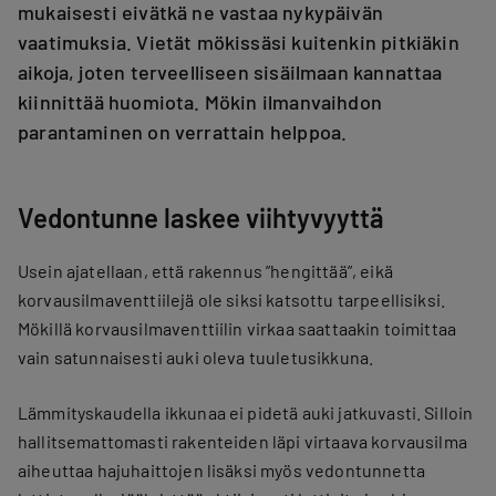
mukaisesti eivätkä ne vastaa nykypäivän
vaatimuksia. Vietät mökissäsi kuitenkin pitkiäkin
aikoja, joten terveelliseen sisäilmaan kannattaa
kiinnittää huomiota. Mökin ilmanvaihdon
parantaminen on verrattain helppoa.
Vedontunne laskee viihtyvyyttä
Usein ajatellaan, että rakennus ”hengittää”, eikä
korvausilmaventtiilejä ole siksi katsottu tarpeellisiksi.
Mökillä korvausilmaventtiilin virkaa saattaakin toimittaa
vain satunnaisesti auki oleva tuuletusikkuna.
Lämmityskaudella ikkunaa ei pidetä auki jatkuvasti. Silloin
hallitsemattomasti rakenteiden läpi virtaava korvausilma
aiheuttaa hajuhaittojen lisäksi myös vedontunnetta