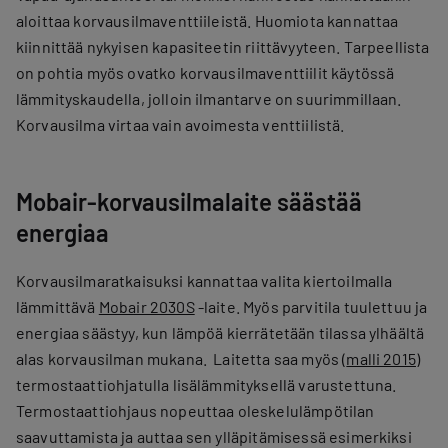
aloittaa korvausilmaventtiileistä. Huomiota kannattaa
kiinnittää nykyisen kapasiteetin riittävyyteen. Tarpeellista
on pohtia myös ovatko korvausilmaventtiilit käytössä
lämmityskaudella, jolloin ilmantarve on suurimmillaan.
Korvausilma virtaa vain avoimesta venttiilistä.
Mobair-korvausilmalaite säästää
energiaa
Korvausilmaratkaisuksi kannattaa valita kiertoilmalla
lämmittävä
Mobair 2030S
-laite. Myös parvitila tuulettuu ja
energiaa säästyy, kun lämpöä kierrätetään tilassa ylhäältä
alas korvausilman mukana. Laitetta saa myös (
malli 2015
)
termostaattiohjatulla lisälämmityksellä varustettuna.
Termostaattiohjaus nopeuttaa oleskelulämpötilan
saavuttamista ja auttaa sen ylläpitämisessä esimerkiksi