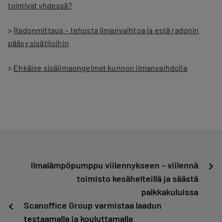
toimivat yhdessä?
>
Radonmittaus – tehosta ilmanvaihtoa ja estä radonin
pääsy sisätiloihin
>
Ehkäise sisäilmaongelmat kunnon ilmanvaihdolla
Artikkelien
Ilmalämpöpumppu viilennykseen – viilennä
toimisto kesähelteillä ja säästä
selaus
palkkakuluissa
Scanoffice Group varmistaa laadun
testaamalla ja kouluttamalla