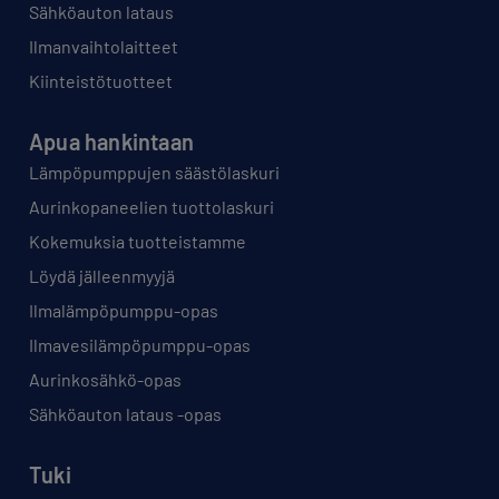
Sähköauton lataus
Ilmanvaihtolaitteet
Kiinteistötuotteet
Apua hankintaan
Lämpöpumppujen säästölaskuri
Aurinkopaneelien tuottolaskuri
Kokemuksia tuotteistamme
Löydä jälleenmyyjä
Ilmalämpöpumppu-opas
Ilmavesilämpöpumppu-opas
Aurinkosähkö-opas
Sähköauton lataus -opas
Tuki