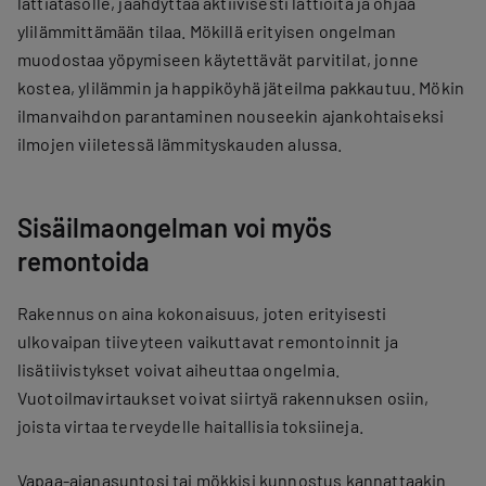
lattiatasolle, jäähdyttää aktiivisesti lattioita ja ohjaa
ylilämmittämään tilaa. Mökillä erityisen ongelman
muodostaa yöpymiseen käytettävät parvitilat, jonne
kostea, ylilämmin ja happiköyhä jäteilma pakkautuu. Mökin
ilmanvaihdon parantaminen nouseekin ajankohtaiseksi
ilmojen viiletessä lämmityskauden alussa.
Sisäilmaongelman voi myös
remontoida
Rakennus on aina kokonaisuus, joten erityisesti
ulkovaipan tiiveyteen vaikuttavat remontoinnit ja
lisätiivistykset voivat aiheuttaa ongelmia.
Vuotoilmavirtaukset voivat siirtyä rakennuksen osiin,
joista virtaa terveydelle haitallisia toksiineja.
Vapaa-ajanasuntosi tai mökkisi kunnostus kannattaakin