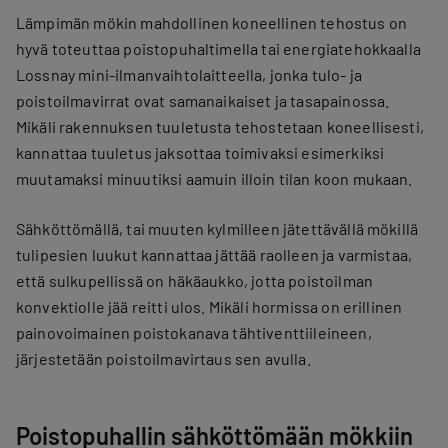
Lämpimän mökin mahdollinen koneellinen tehostus on
hyvä toteuttaa poistopuhaltimella tai energiatehokkaalla
Lossnay mini-ilmanvaihtolaitteella, jonka tulo- ja
poistoilmavirrat ovat samanaikaiset ja tasapainossa.
Mikäli rakennuksen tuuletusta tehostetaan koneellisesti,
kannattaa tuuletus jaksottaa toimivaksi esimerkiksi
muutamaksi minuutiksi aamuin illoin tilan koon mukaan.
Sähköttömällä, tai muuten kylmilleen jätettävällä mökillä
tulipesien luukut kannattaa jättää raolleen ja varmistaa,
että sulkupellissä on häkäaukko, jotta poistoilman
konvektiolle jää reitti ulos. Mikäli hormissa on erillinen
painovoimainen poistokanava tähtiventtiileineen,
järjestetään poistoilmavirtaus sen avulla.
Poistopuhallin sähköttömään mökkiin