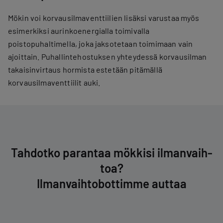
Mökin voi korvausilmaventtiilien lisäksi varustaa myös
esimerkiksi aurinkoenergialla toimivalla
poistopuhaltimella, joka jaksotetaan toimimaan vain
ajoittain. Puhallintehostuksen yhteydessä korvausilman
takaisinvirtaus hormista estetään pitämällä
korvausilmaventtiilit auki.
Tahdotko parantaa mökkisi il­man­vaih­
toa?
Il­man­vaih­to­bot­tim­me auttaa