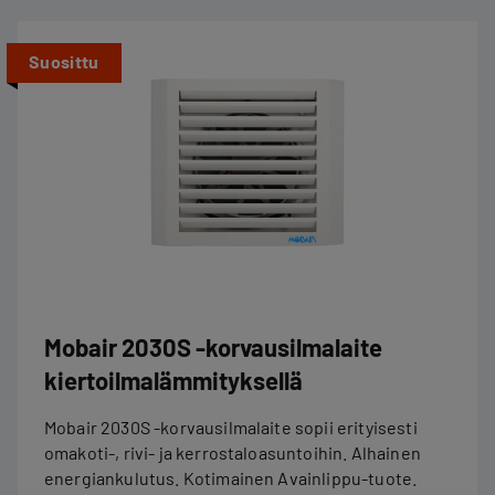
Suosittu
Mobair 2030S -korvausilmalaite
kiertoilma­lämmityksellä
Mobair 2030S -korvausilmalaite sopii erityisesti
omakoti-, rivi- ja kerrostaloasuntoihin. Alhainen
energiankulutus. Kotimainen Avainlippu-tuote.