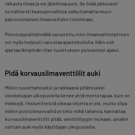
raikasta ilmaa ja vie jäteilmaa pois. Se lisää jatkuvasti
turvallisesti kaasujenvaihtoa vaikuttamatta muun
painovoimaisen ilmanvaihdon toimintaan.
Pistotulppaliitännällä varustettu mini-ilmanvaihtolaitteen
voi myös helposti varustaa ajastinkellolla. Näin voit
ajastaa lämpimän tilan tuuletuksen poissaolosi ajaksi.
Pidä korvausilmaventtiilit auki
Mökin tuulettamiseksi ja raikkaana pitämiseksi
oleskeluajan ulkopuolella lienee yhtä monta tapaa, kuin on
mökkejä. Yksiselitteistä oikeaa ohjetta ei ole, mutta olipa
mökin poistoilmanvaihdon teho mikä tahansa, kannattaa
korvausilmaventtiilit pitää, venttiilityypin mukaan, ainakin
osittain auki myös käyttöajan ulkopuolella.