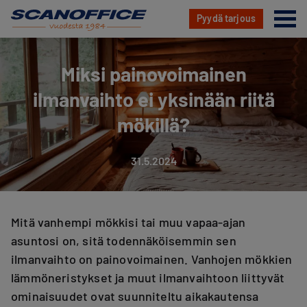
Va
Pyydä tarjous
Hyppää
sisältöön
Miksi painovoimainen
ilmanvaihto ei yksinään riitä
mökillä?
31.5.2024
Mitä vanhempi mökkisi tai muu vapaa-ajan
asuntosi on, sitä todennäköisemmin sen
ilmanvaihto on painovoimainen. Vanhojen mökkien
lämmöneristykset ja muut ilmanvaihtoon liittyvät
ominaisuudet ovat suunniteltu aikakautensa