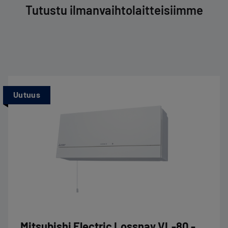
Tutustu ilmanvaihtolaitteisiimme
Uutuus
Mitsubishi Electric Lossnay VL-80 -