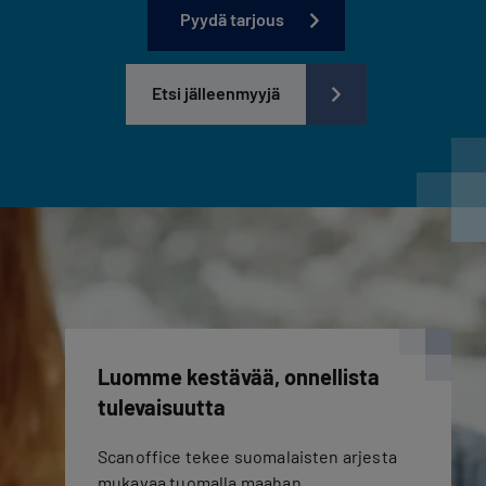
Pyydä tarjous
Etsi jälleenmyyjä
Luomme kestävää, onnellista
tulevaisuutta
Scanoffice tekee suomalaisten arjesta
mukavaa tuomalla maahan