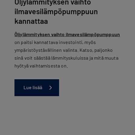
Öljylämmityksen vaihto
ilmavesilämpöpumppuun
kannattaa
Öljylämmityksen vaihto ilmavesilämpöpumppuun
on paitsi kannattava investointi, myös
ympäristöystävällinen valinta. Katso, paljonko
sinä voit säästää lämmityskuluissa ja mitä muuta
hyötyä vaihtamisesta on.
Lue lisää