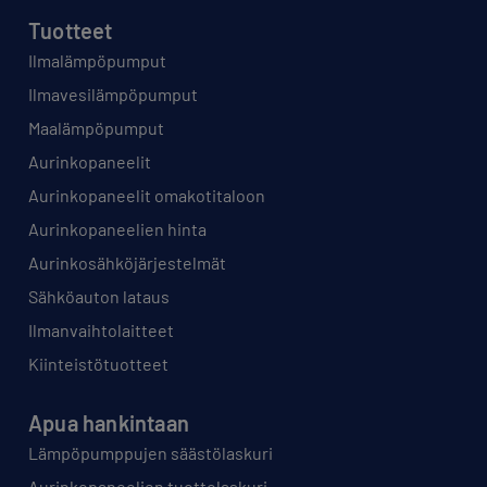
Tuotteet
Ilmalämpöpumput
Ilmavesilämpöpumput
Maalämpöpumput
Aurinkopaneelit
Aurinkopaneelit omakotitaloon
Aurinkopaneelien hinta
Aurinkosähköjärjestelmät
Sähköauton lataus
Ilmanvaihtolaitteet
Kiinteistötuotteet
Apua hankintaan
Lämpöpumppujen säästölaskuri
Aurinkopaneelien tuottolaskuri