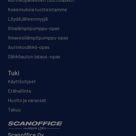
Kokemuksia tuotteistamme
Löydä jälleenmyyjä
Ilmalämpöpumppu-opas
Ilmavesilämpöpumppu-opas
Aurinkosähkö-opas
Sähköauton lataus -opas
Tuki
Käyttöohjeet
Etähallinta
Huolto ja varaosat
Takuu
Scanoffice Oy