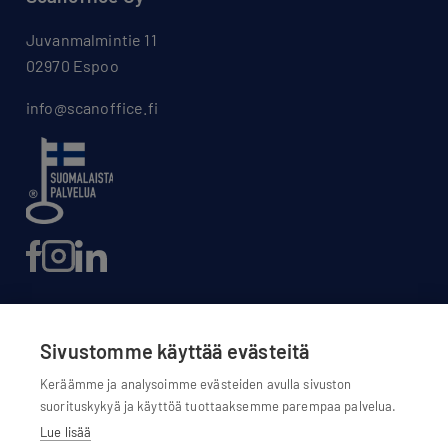
Juvanmalmintie 11
02970 Espoo
info@scanoffice.fi
Sivustomme käyttää evästeitä
Evästeasetukset
Keräämme ja analysoimme evästeiden avulla sivuston
suorituskykyä ja käyttöä tuottaaksemme parempaa palvelua.
Evästekäytännöt
Lue lisää
Tietosuojaseloste