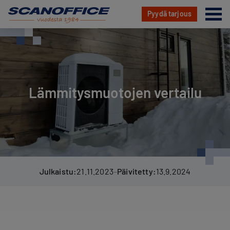
Va
Pyydä tarjous
Hyppää
sisältöön
Lämmitysmuotojen vertailu
Julkaistu:
21.11.2023
–
Päivitetty:
13.9.2024