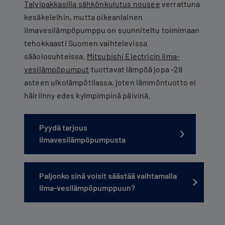
Talvipakkasilla sähkönkulutus nousee
verrattuna
kesäkeleihin, mutta oikeanlainen
ilmavesilämpöpumppu on suunniteltu toimimaan
tehokkaasti Suomen vaihtelevissa
sääolosuhteissa.
Mitsubishi Electricin ilma-
vesilämpöpumput
tuottavat lämpöä jopa -28
asteen ulkolämpötilassa, joten lämmöntuotto ei
häiriinny edes kylmpimpinä päivinä.
Pyydä tarjous
ilmavesilämpöpumpusta
Paljonko sinä voisit säästää vaihtamalla
ilma-vesilämpöpumppuun?