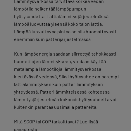
Lämmitysverkossa tarvittava korkea veden
lämpötila heikentää lämpöpumpun
hyötysuhdetta. Lattialämmitysjärjestelmässä
lämpöä luovuttaa yleensä koko talon lattia.
Lämpöä luovuttavaa pintaa on siis huomattavasti
enemmän kuin patterijärjestelmässä.
Kun lämpöenergia saadaan siirrettyä tehokkaasti
huonetilojen lämmitykseen, voidaan käyttää
matalampia lämpötiloja lämmitysverkossa
kiertävässä vedessä. Siksi hyötysuhde on parempi
lattialämmityksen kuin patterilämmityksen
yhteydessä. Patterilämmitteisessä kohteessa
lämmitysjärjestelmän kokonaishyötysuhdetta voi
kuitenkin parantaa uusimalla pattereita.
Mitä SCOP tai COP tarkoittavat? Lue lisää
sanastosta.