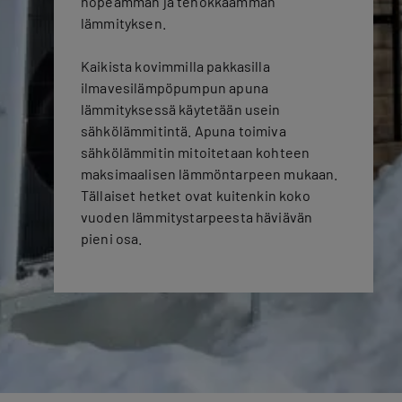
nopeamman ja tehokkaamman
lämmityksen.
Kaikista kovimmilla pakkasilla
ilmavesilämpöpumpun apuna
lämmityksessä käytetään usein
sähkölämmitintä. Apuna toimiva
sähkölämmitin mitoitetaan kohteen
maksimaalisen lämmöntarpeen mukaan.
Tällaiset hetket ovat kuitenkin koko
vuoden lämmitystarpeesta häviävän
pieni osa.