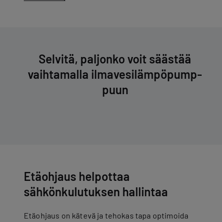
Selvitä, paljonko voit säästää
vaihtamalla il­ma­ve­si­läm­pö­pump­
puun
Etäohjaus helpottaa
sähkönkulutuksen hallintaa
Etäohjaus on kätevä ja tehokas tapa optimoida