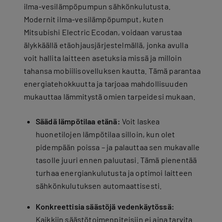
ilma-vesilämpöpumpun sähkönkulutusta.
Modernit ilma-vesilämpöpumput, kuten
Mitsubishi Electric Ecodan, voidaan varustaa
älykkäällä etäohjausjärjestelmällä, jonka avulla
voit hallita laitteen asetuksia missä ja milloin
tahansa mobiilisovelluksen kautta. Tämä parantaa
energiatehokkuutta ja tarjoaa mahdollisuuden
mukauttaa lämmitystä omien tarpeidesi mukaan.
Säädä lämpötilaa etänä:
Voit laskea
huonetilojen lämpötilaa silloin, kun olet
pidempään poissa – ja palauttaa sen mukavalle
tasolle juuri ennen paluutasi. Tämä pienentää
turhaa energiankulutusta ja optimoi laitteen
sähkönkulutuksen automaattisesti.
Konkreettisia säästöjä vedenkäytössä:
Kaikkiin säästötoimenpiteisiin ei aina tarvita