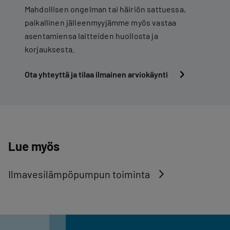
Mahdollisen ongelman tai häiriön sattuessa,
paikallinen jälleenmyyjämme myös vastaa
asentamiensa laitteiden huollosta ja
korjauksesta.
Ota yhteyttä ja tilaa ilmainen arviokäynti
Lue myös
Ilmavesilämpöpumpun toiminta