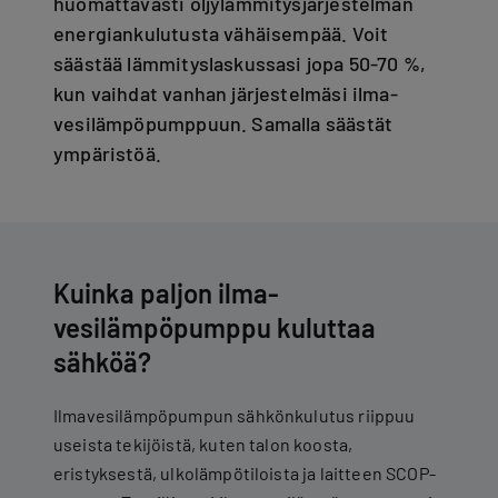
huomattavasti öljylämmitysjärjestelmän
energiankulutusta vähäisempää. Voit
säästää lämmityslaskussasi jopa 50-70 %,
kun vaihdat vanhan järjestelmäsi ilma-
vesilämpöpumppuun. Samalla säästät
ympäristöä.
Kuinka paljon ilma-
vesilämpöpumppu kuluttaa
sähköä?
Ilmavesilämpöpumpun sähkönkulutus riippuu
useista tekijöistä, kuten talon koosta,
eristyksestä, ulkolämpötiloista ja laitteen SCOP-