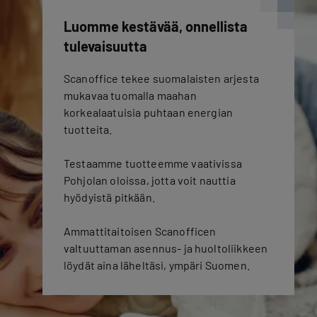
Luomme kestävää, onnellista
tulevaisuutta
Scanoffice tekee suomalaisten arjesta
mukavaa tuomalla maahan
korkealaatuisia puhtaan energian
tuotteita.
Testaamme tuotteemme vaativissa
Pohjolan oloissa, jotta voit nauttia
hyödyistä pitkään.
Ammattitaitoisen Scanofficen
valtuuttaman asennus- ja huoltoliikkeen
löydät aina läheltäsi, ympäri Suomen.