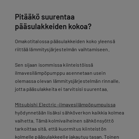
Pitääkö suurentaa
pääsulakkeiden kokoa?
Omakotitalossa pääsulakkeiden koko yleensä
riittää lämmitysjärjestelmän vaihtamiseen.
Sen sijaan isommissa kiinteistöissä
ilmavesilämpöpumppu asennetaan usein
olemassa olevan lämmitysjärjestelmän rinnalle,
jotta pääsulakkeita ei tarvitsisi suurentaa.
Mitsubishi Electric -ilmavesilämpöpumpuissa
hyödynnetään lisäksi sähköverkon kaikkia kolmea
vaihetta. Tämä kolmivaiheinen sähkönsyöttö
tarkoittaa sitä, että kuormitus kiinteistön
kolmelle pääsulakkeelle jakautuu tasan. Toinen