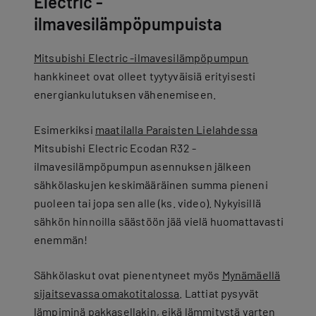
Electric -
ilmavesilämpöpumpuista
Mitsubishi Electric -ilmavesilämpöpumpun
hankkineet ovat olleet tyytyväisiä erityisesti
energiankulutuksen vähenemiseen.
Esimerkiksi
maatilalla Paraisten Lielahdessa
Mitsubishi Electric Ecodan R32 -
ilmavesilämpöpumpun asennuksen jälkeen
sähkölaskujen keskimääräinen summa pieneni
puoleen tai jopa sen alle (ks. video). Nykyisillä
sähkön hinnoilla säästöön jää vielä huomattavasti
enemmän!
Sähkölaskut ovat pienentyneet myös
Mynämäellä
sijaitsevassa omakotitalossa
. Lattiat pysyvät
lämpiminä pakkasellakin, eikä lämmitystä varten