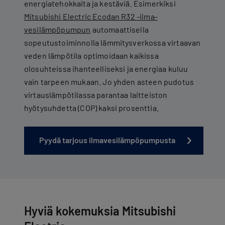
energiatehokkaita ja kestäviä. Esimerkiksi
Mitsubishi Electric Ecodan R32 -ilma-
vesilämpöpumpun
automaattisella
sopeutustoiminnolla lämmitysverkossa virtaavan
veden lämpötila optimoidaan kaikissa
olosuhteissa ihanteelliseksi ja energiaa kuluu
vain tarpeen mukaan. Jo yhden asteen pudotus
virtauslämpötilassa parantaa laitteiston
hyötysuhdetta (COP) kaksi prosenttia.
Pyydä tarjous ilmavesilämpöpumpusta
Hyviä kokemuksia Mitsubishi