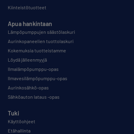
Kiinteistötuotteet
Apua hankintaan
Lämpöpumppujen säästölaskuri
Aurinkopaneelien tuottolaskuri
Kokemuksia tuotteistamme
Löydä jälleenmyyjä
Ilmalämpöpumppu-opas
Ilmavesilämpöpumppu-opas
Aurinkosähkö-opas
Sähköauton lataus -opas
Tuki
Käyttöohjeet
Etähallinta