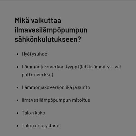
Mikä vaikuttaa
ilmavesilämpöpumpun
sähkönkulutukseen?
Hyötysuhde
Lämmönjakoverkon tyyppi (lattialämmitys- vai
patteriverkko)
Lämmönjakoverkon ikä ja kunto
Ilmavesilämpöpumpun mitoitus
Talon koko
Talon eristystaso