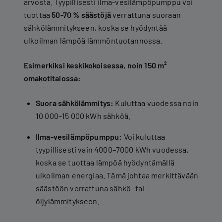
arvosta. Tyypillisesti ilma-vesilämpöpumppu voi
tuottaa
50-70 % säästöjä
verrattuna suoraan
sähkölämmitykseen, koska se hyödyntää
ulkoilman lämpöä lämmöntuotannossa.
Esimerkiksi keskikokoisessa, noin 150 m²
omakotitalossa:
Suora sähkölämmitys:
Kuluttaa vuodessa noin
10 000–15 000 kWh sähköä.
Ilma-vesilämpöpumppu:
Voi kuluttaa
tyypillisesti vain 4000–7000 kWh vuodessa,
koska se tuottaa lämpöä hyödyntämällä
ulkoilman energiaa. Tämä johtaa merkittävään
säästöön verrattuna sähkö- tai
öljylämmitykseen.