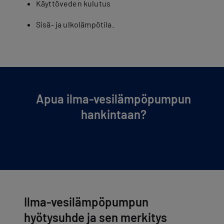
Käyttöveden kulutus
Sisä- ja ulkolämpötila.
Apua ilma-ve­si­läm­pö­pum­pun
hankintaan?
Ilma-vesilämpöpumpun
hyötysuhde ja sen merkitys