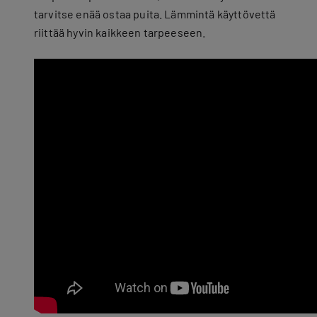
tarvitse enää ostaa puita. Lämmintä käyttövettä
riittää hyvin kaikkeen tarpeeseen.