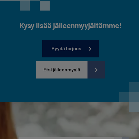
Kysy lisää jälleenmyyjältämme!
Pyydä tarjous
Etsi jälleenmyyjä