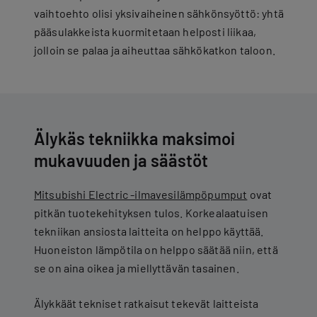
vaihtoehto olisi yksivaiheinen sähkönsyöttö: yhtä
pääsulakkeista kuormitetaan helposti liikaa,
jolloin se palaa ja aiheuttaa sähkökatkon taloon.
Älykäs tekniikka maksimoi
mukavuuden ja säästöt
Mitsubishi Electric -ilmavesilämpöpumput
ovat
pitkän tuotekehityksen tulos. Korkealaatuisen
tekniikan ansiosta laitteita on helppo käyttää.
Huoneiston lämpötila on helppo säätää niin, että
se on aina oikea ja miellyttävän tasainen.
Älykkäät tekniset ratkaisut tekevät laitteista