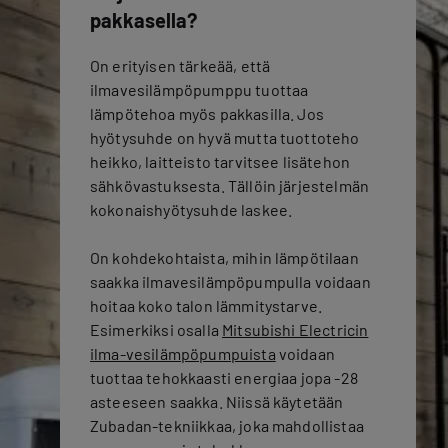
pakkasella?
On erityisen tärkeää, että
ilmavesilämpöpumppu tuottaa
lämpötehoa myös pakkasilla. Jos
hyötysuhde on hyvä mutta tuottoteho
heikko, laitteisto tarvitsee lisätehon
sähkövastuksesta. Tällöin järjestelmän
kokonaishyötysuhde laskee.
On kohdekohtaista, mihin lämpötilaan
saakka ilmavesilämpöpumpulla voidaan
hoitaa koko talon lämmitystarve.
Esimerkiksi osalla
Mitsubishi Electricin
ilma-vesilämpöpumpuista
voidaan
tuottaa tehokkaasti energiaa jopa -28
asteeseen saakka. Niissä käytetään
Zubadan-tekniikkaa, joka mahdollistaa