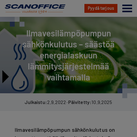
Va
Pyydä tarjous
Hyppää
sisältöön
Ilmavesilämpöpumpun
sähkönkulutus – säästöä
energialaskuun
lämmitysjärjestelmää
vaihtamalla
Julkaistu:
2.9.2022
–
Päivitetty:
10.9.2025
Ilmavesilämpöpumpun sähkönkulutus on