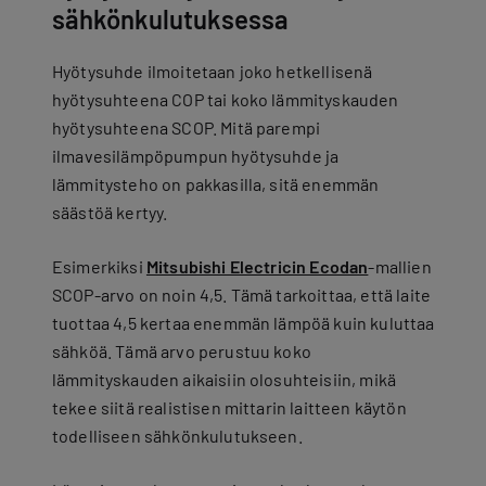
sähkönkulutuksessa
Hyötysuhde ilmoitetaan joko hetkellisenä
hyötysuhteena COP tai koko lämmityskauden
hyötysuhteena SCOP. Mitä parempi
ilmavesilämpöpumpun hyötysuhde ja
lämmitysteho on pakkasilla, sitä enemmän
säästöä kertyy.
Esimerkiksi
Mitsubishi Electricin Ecodan
-mallien
SCOP-arvo on noin 4,5. Tämä tarkoittaa, että laite
tuottaa 4,5 kertaa enemmän lämpöä kuin kuluttaa
sähköä. Tämä arvo perustuu koko
lämmityskauden aikaisiin olosuhteisiin, mikä
tekee siitä realistisen mittarin laitteen käytön
todelliseen sähkönkulutukseen.