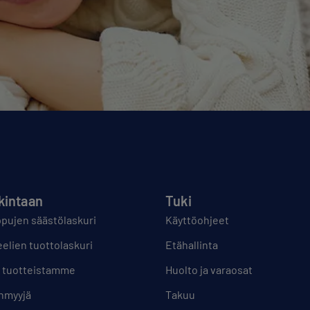
kintaan
Tuki
ujen säästölaskuri
Käyttöohjeet
elien tuottolaskuri
Etähallinta
 tuotteistamme
Huolto ja varaosat
enmyyjä
Takuu