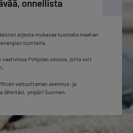
ää, onnellista
laisten arjesta mukavaa tuomalla maahan
 energian tuotteita.
ativissa Pohjolan oloissa, jotta voit
n.
fficen valtuuttaman asennus- ja
na läheltäsi, ympäri Suomen.