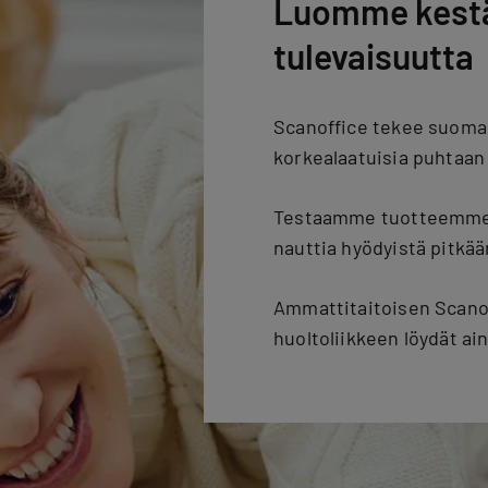
Luomme kestäv
tulevaisuutta
Scanoffice tekee suoma
korkealaatuisia puhtaan
Testaamme tuotteemme va
nauttia hyödyistä pitkää
Ammattitaitoisen Scano
huoltoliikkeen löydät ai