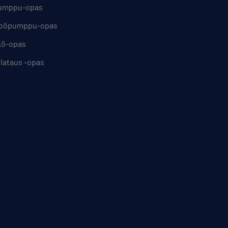
umppu-opas
mpöpumppu-opas
kö-opas
lataus -opas