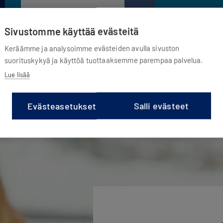
Etsi jälleenmyyjä
Sivustomme käyttää evästeitä
Keräämme ja analysoimme evästeiden avulla sivuston
suorituskykyä ja käyttöä tuottaaksemme parempaa palvelua.
Lue lisää
Evästeasetukset
Salli evästeet