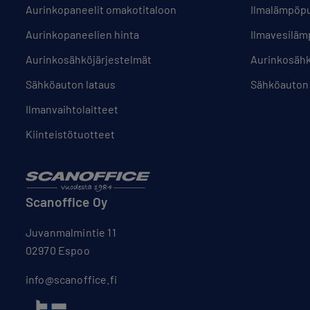
Aurinkopaneelit omakotitaloon
Ilmalämpöp
Aurinkopaneelien hinta
Ilmavesilä
Aurinkosähköjärjestelmät
Aurinkosäh
Sähköauton lataus
Sähköauton 
Ilmanvaihtolaitteet
Kiinteistötuotteet
Scanoffice Oy
Juvanmalmintie 11
02970 Espoo
info@scanoffice.fi