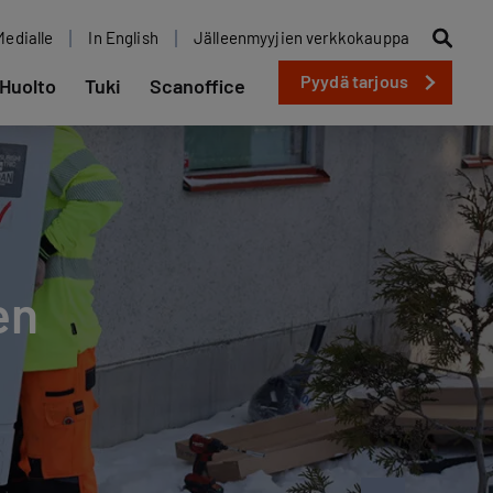
Medialle
In English
Jälleenmyyjien verkkokauppa
Pyydä tarjous
Huolto
Tuki
Scanoffice
en