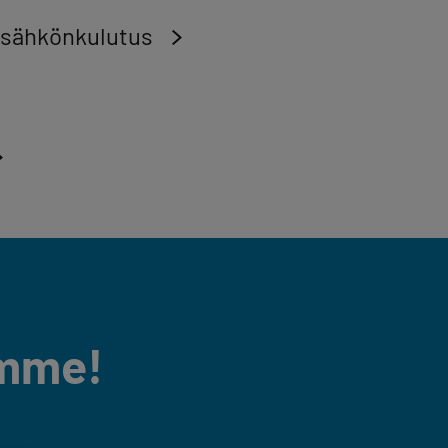
 sähkönkulutus
ämme!