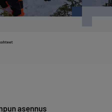
kohteet
mpun asennus