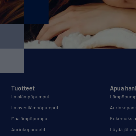
Tuotteet
Apua han
Ilmalämpöpumput
Lämpöpumpp
Ilmavesilämpöpumput
Aurinkopane
Maalämpöpumput
Kokemuksia
Aurinkopaneelit
Löydä jälle