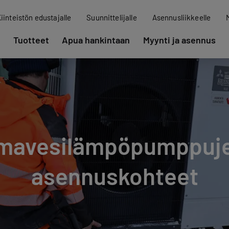
iinteistön edustajalle
Suunnittelijalle
Asennusliikkeelle
Tuotteet
Apua hankintaan
Myynti ja asennus
lmavesilämpöpumppuj
asennuskohteet