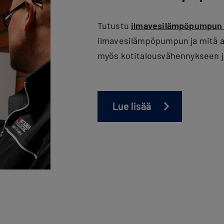
Tutustu
ilmavesilämpöpumpun
ilmavesilämpöpumpun ja mitä a
myös kotitalousvähennykseen j
Lue lisää