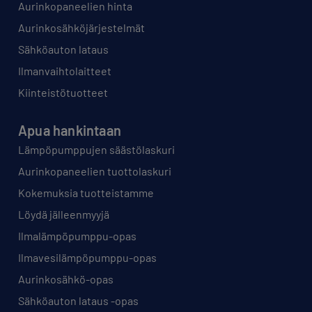
Aurinkopaneelien hinta
Aurinkosähköjärjestelmät
Sähköauton lataus
Ilmanvaihtolaitteet
Kiinteistötuotteet
Apua hankintaan
Lämpöpumppujen säästölaskuri
Aurinkopaneelien tuottolaskuri
Kokemuksia tuotteistamme
Löydä jälleenmyyjä
Ilmalämpöpumppu-opas
Ilmavesilämpöpumppu-opas
Aurinkosähkö-opas
Sähköauton lataus -opas