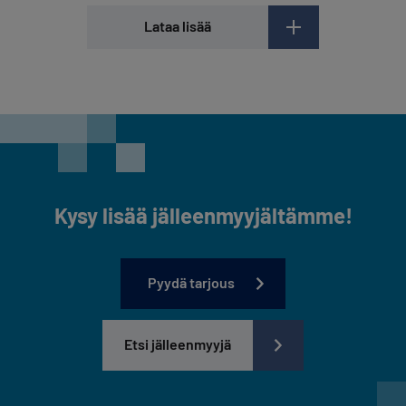
Lataa lisää
Kysy lisää jälleenmyyjältämme!
Pyydä tarjous
Etsi jälleenmyyjä