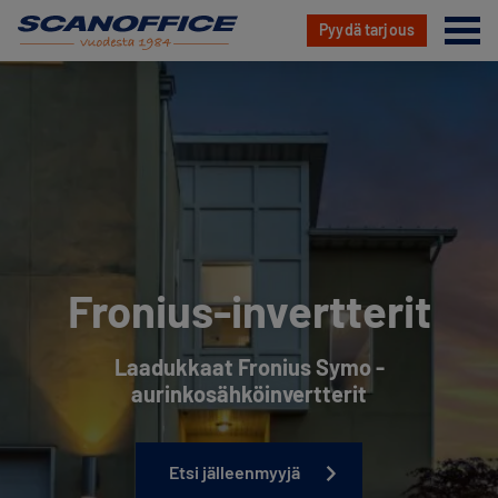
Va
Pyydä tarjous
Hyppää
sisältöön
Fronius-invertterit
Laadukkaat Fronius Symo -
aurinkosähköinvertterit
Etsi jälleenmyyjä