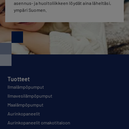
asennus- ja huoltoliikkeen löydät aina läheltäsi,
ympäri Suomen.
Tuotteet
Ilmalämpöpumput
Ilmavesilämpöpumput
Maalämpöpumput
Aurinkopaneelit
Aurinkopaneelit omakotitaloon