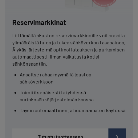
Reservimarkkinat
Liittämällä akuston reservimarkkinoille voit ansaita
ylimääräistä tuloa ja tukea sähköverkon tasapainoa.
Älykäs järjestelmä optimoi latauksen ja purkamisen
automaattisesti, ilman vaikutusta kotisi
sähkönsaantiin.
Ansaitse rahaa myymällä joustoa
sähköverkkoon
Toimii itsenäisesti tai yhdessä
aurinkosähköjärjestelmän kanssa
Täysin automaattinen ja huomaamaton käytössä
Tutustu tuotteeseen