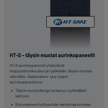
HT-S – täysin mustat aurinkopaneelit
HT-S aurinkopaneelit yhdistävät
huipputehokkuuden ja tyylikkään, täysin mustan
ulkonäön. Saatavana n- ja p-tyypin
aurinkopaneeleina.
Täysin musta design sulautuu tyylikkäästi
kattoon.
Erinomainen hyötysuhde varmistaa korkean