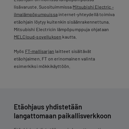
lisävaruste. Suosituimmissa
Mitsubishi Electric -
ilmalämpöpumpuissa
internet-yhteydellä toimiva
etäohjain löytyy kuitenkin sisäänrakennettuna.
Mitsubishi Electricin lämpöpumppuja ohjataan
MELCloud-sovelluksen
kautta.
Myös
FT-mallisarjan
laitteet sisältävät
etäohjaimen. FT on erinomainen valinta
esimerkiksi mökkikäyttöön.
Etäohjaus yhdistetään
langattomaan paikallisverkkoon