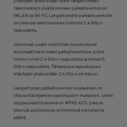
Etäohjain yhdistetään usein langattomasti
rakennuksen sisällä olevaan paikallisverkkoon
(WLAN tai Wi-Fi). Langattomalle paikallisverkolle
on yleensä vaatimuksena toiminta 2,4 GHz:n
taajuudella.
Useimmat uudet reitittimet muodostavat
automaattisesti kaksi paikallisverkkoa, joista
toinen toimii 2,4 GHz:n taajuudella ja toinen 5
GHz:n taajuudella. Tällaisessa tapauksessa
etäohjain yhdistetään 2,4 GHz:n verkkoon.
Langattoman paikallisverkon suojauksen on
oltava etäohjaimen vaatimusten mukainen. Usein
suojausvaatimuksena on WPA2-AES, joka on
yleensä uusimmissa reitittimissä oletuksena
päällä.