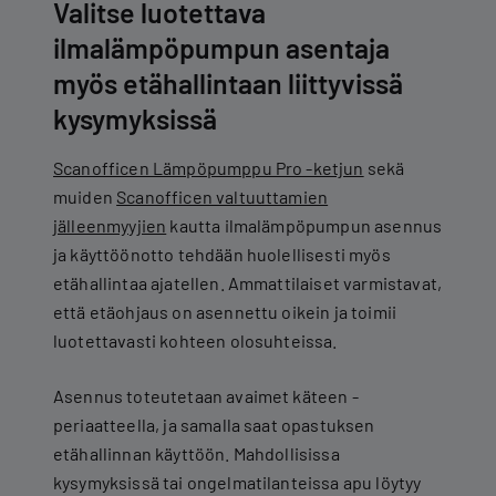
Valitse luotettava
ilmalämpöpumpun asentaja
myös etähallintaan liittyvissä
kysymyksissä
Scanofficen Lämpöpumppu Pro -ketjun
sekä
muiden
Scanofficen valtuuttamien
jälleenmyyjien
kautta ilmalämpöpumpun asennus
ja käyttöönotto tehdään huolellisesti myös
etähallintaa ajatellen. Ammattilaiset varmistavat,
että etäohjaus on asennettu oikein ja toimii
luotettavasti kohteen olosuhteissa.
Asennus toteutetaan avaimet käteen -
periaatteella, ja samalla saat opastuksen
etähallinnan käyttöön. Mahdollisissa
kysymyksissä tai ongelmatilanteissa apu löytyy