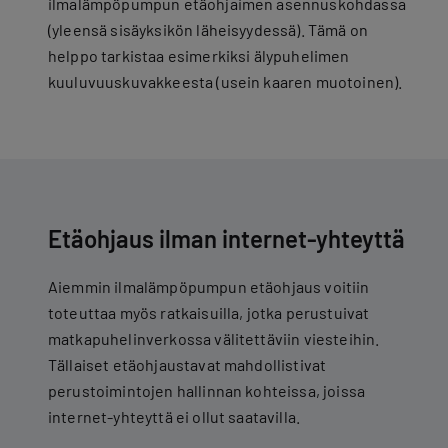
ilmalämpöpumpun etäohjaimen asennuskohdassa
(yleensä sisäyksikön läheisyydessä). Tämä on
helppo tarkistaa esimerkiksi älypuhelimen
kuuluvuuskuvakkeesta (usein kaaren muotoinen).
Etäohjaus ilman internet-yhteyttä
Aiemmin ilmalämpöpumpun etäohjaus voitiin
toteuttaa myös ratkaisuilla, jotka perustuivat
matkapuhelinverkossa välitettäviin viesteihin.
Tällaiset etäohjaustavat mahdollistivat
perustoimintojen hallinnan kohteissa, joissa
internet-yhteyttä ei ollut saatavilla.