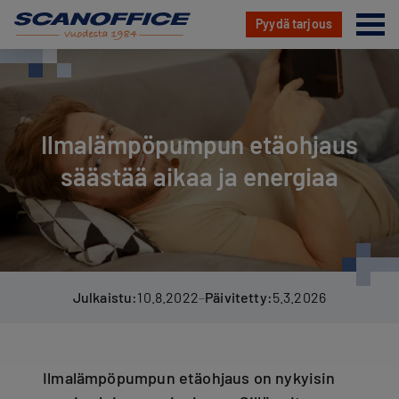
Va
Pyydä tarjous
Hyppää
sisältöön
Ilmalämpöpumpun etäohjaus
säästää aikaa ja energiaa
Julkaistu:
10.8.2022
–
Päivitetty:
5.3.2026
Ilmalämpöpumpun etäohjaus on nykyisin