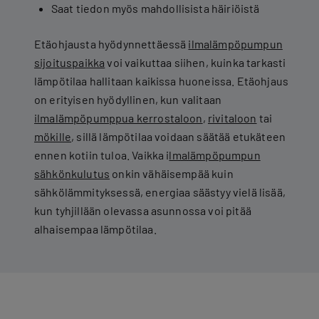
Saat tiedon myös mahdollisista häiriöistä
Etäohjausta hyödynnettäessä
ilmalämpöpumpun
sijoituspaikka
voi vaikuttaa siihen, kuinka tarkasti
lämpötilaa hallitaan kaikissa huoneissa. Etäohjaus
on erityisen hyödyllinen, kun valitaan
ilmalämpöpumppua kerrostaloon
,
rivitaloon
tai
mökille
, sillä lämpötilaa voidaan säätää etukäteen
ennen kotiin tuloa. Vaikka i
lmalämpöpumpun
sähkönkulutus
onkin vähäisempää kuin
sähkölämmityksessä, energiaa säästyy vielä lisää,
kun tyhjillään olevassa asunnossa voi pitää
alhaisempaa lämpötilaa.