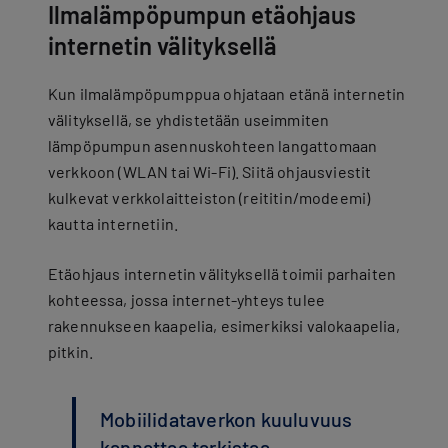
Ilmalämpöpumpun etäohjaus
internetin välityksellä
Kun ilmalämpöpumppua ohjataan etänä internetin
välityksellä, se yhdistetään useimmiten
lämpöpumpun asennuskohteen langattomaan
verkkoon (WLAN tai Wi-Fi). Siitä ohjausviestit
kulkevat verkkolaitteiston (reititin/modeemi)
kautta internetiin.
Etäohjaus internetin välityksellä toimii parhaiten
kohteessa, jossa internet-yhteys tulee
rakennukseen kaapelia, esimerkiksi valokaapelia,
pitkin.
Mobiilidataverkon kuuluvuus
kannattaa tarkistaa.