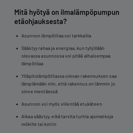
Mitä hyötyä on ilmalämpöpumpun
etäohjauksesta?
Asunnon lämpötilaa voi tarkkailla
Säästyy rahaa ja energiaa, kun tyhjillään
olevassa asunnossa voi pitää alhaisempaa
lämpötilaa
Ylläpitolämpötilassa olevan rakennuksen saa
lämpiämään niin, että rakennus on lämmin jo
sinne mentäessä
Asunnon voi myös viilentää etukäteen
Aikaa säästyy, eikä tarvita turhia ajomatkoja
mökille tai kotiin