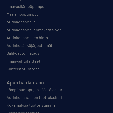
Ilmavesilämpöpumput
Maalämpöpumput
Aurinkopaneelit
Aurinkopaneelit omakotitaloon
Aurinkopaneelien hinta
Aurinkosähköjärjestelmät
Sähköauton lataus
Ilmanvaihtolaitteet
Kiinteistötuotteet
Apua hankintaan
Lämpöpumppujen säästölaskuri
Aurinkopaneelien tuottolaskuri
Kokemuksia tuotteistamme
Löydä jälleenmyyjä