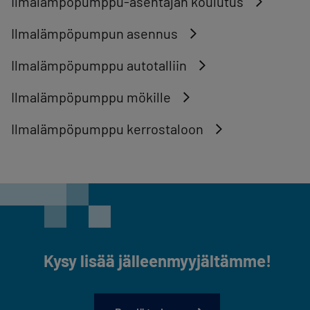
Ilmalämpöpumppu-asentajan koulutus
Ilmalämpöpumpun asennus
Ilmalämpöpumppu autotalliin
Ilmalämpöpumppu mökille
Ilmalämpöpumppu kerrostaloon
Kysy lisää jälleenmyyjältämme!