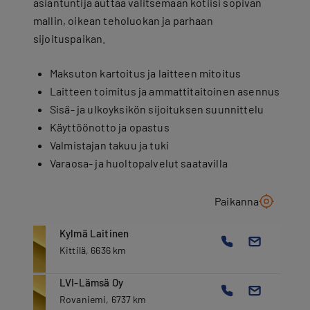
asiantuntija auttaa valitsemaan kotiisi sopivan
mallin, oikean teholuokan ja parhaan
sijoituspaikan.
Maksuton kartoitus ja laitteen mitoitus
Laitteen toimitus ja ammattitaitoinen asennus
Sisä- ja ulkoyksikön sijoituksen suunnittelu
Käyttöönotto ja opastus
Valmistajan takuu ja tuki
Varaosa- ja huoltopalvelut saatavilla
Paikanna
Kylmä Laitinen
Kittilä, 6636 km
LVI-Lämsä Oy
Rovaniemi, 6737 km