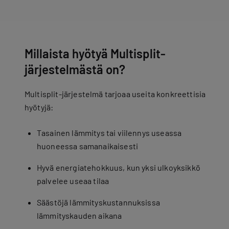
Millaista hyötyä Multisplit-
järjestelmästä on?
Multisplit-järjestelmä tarjoaa useita konkreettisia
hyötyjä:
Tasainen lämmitys tai viilennys useassa
huoneessa samanaikaisesti
Hyvä energiatehokkuus, kun yksi ulkoyksikkö
palvelee useaa tilaa
Säästöjä lämmityskustannuksissa
lämmityskauden aikana