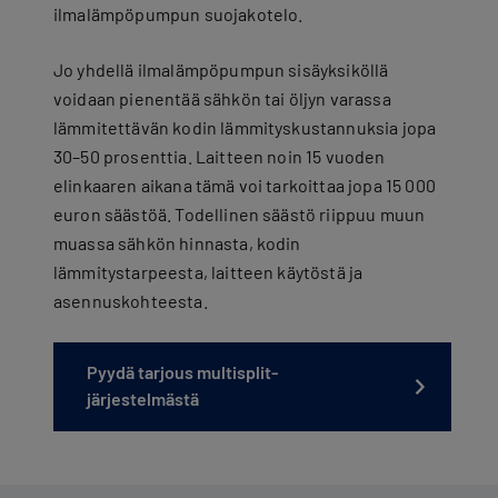
ilmalämpöpumpun suojakotelo.
Jo yhdellä ilmalämpöpumpun sisäyksiköllä
voidaan pienentää sähkön tai öljyn varassa
lämmitettävän kodin lämmityskustannuksia jopa
30–50 prosenttia. Laitteen noin 15 vuoden
elinkaaren aikana tämä voi tarkoittaa jopa 15 000
euron säästöä. Todellinen säästö riippuu muun
muassa sähkön hinnasta, kodin
lämmitystarpeesta, laitteen käytöstä ja
asennuskohteesta.
Pyydä tarjous multisplit-
järjestelmästä