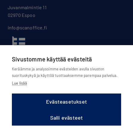
Juvanmalmintie 11
02970 Espoo
info@scanoffice.fi
Sivustomme käyttää evästeitä
Keräämme ja analysoimme evästeiden avulla sivuston
suorituskykyä ja käyttöä tuottaaksemme parempaa palvelua.
Lue lisää
Evästeasetukset
Evästeasetukset
Salli evästeet
Evästekäytännöt
Tietosuojaseloste