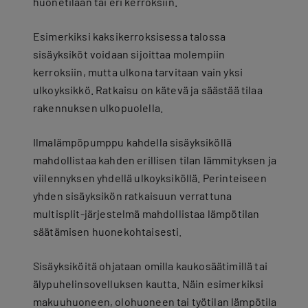
huonetilaan tai eri kerroksiin.
Esimerkiksi kaksikerroksisessa talossa
sisäyksiköt voidaan sijoittaa molempiin
kerroksiin, mutta ulkona tarvitaan vain yksi
ulkoyksikkö. Ratkaisu on kätevä ja säästää tilaa
rakennuksen ulkopuolella.
Ilmalämpöpumppu kahdella sisäyksiköllä
mahdollistaa kahden erillisen tilan lämmityksen ja
viilennyksen yhdellä ulkoyksiköllä. Perinteiseen
yhden sisäyksikön ratkaisuun verrattuna
multisplit-järjestelmä mahdollistaa lämpötilan
säätämisen huonekohtaisesti.
Sisäyksiköitä ohjataan omilla kaukosäätimillä tai
älypuhelinsovelluksen kautta. Näin esimerkiksi
makuuhuoneen, olohuoneen tai työtilan lämpötila