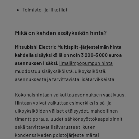
Toimisto- ja liiketilat
Mikä on kahden sisäyksikön hinta?
Mitsubishi Electric Multisplit -järjestelmän hinta
kahdella sisäyksiköllä on noin 3 200–5 000 euroa
asennuksen lisäksi.
Ilmalämpöpumpun hinta
muodostuu sisäyksiköistä, ulkoyksiköstä,
asennuksesta ja tarvittavista lisätarvikkeista.
Kokonaishintaan vaikuttaa asennuksen vaativuus.
Hintaan voivat vaikuttaa esimerkiksi sisä- ja
ulkoyksiköiden väliset etäisyydet, mahdollinen
timanttiporaus, uudet sähkönsyöttökaapeloinnit
sekä tarvittavat lisävarusteet, kuten
kondenssiveden poistojärjestelmä tai