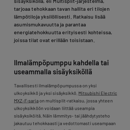
sisäyksiköllä, eli Multisplit-järjestelmä,
tarjoaa tehokkaan tavan hallita eri tilojen
lämpötiloja yksilöllisesti. Ratkaisu lisää
asumismukavuutta ja parantaa
energiatehokkuutta erityisesti kohteissa,
joissa tilat ovat erillään toisistaan.
Ilmalämpöpumppu kahdella tai
useammalla sisäyksiköllä
Tavallisesti ilmalämpöpumpussa on yksi
ulkoyksikkö ja yksi sisäyksikkö.
Mitsubishi Electric
MXZ-F-sarja
on multisplit-ratkaisu, jossa yhteen
ulkoyksikköön voidaan liittää useampia
sisäyksiköitä. Näin lämmitys- tai jäähdytysteho
jakautuu tehokkaasti ja vedottomasti useampaan