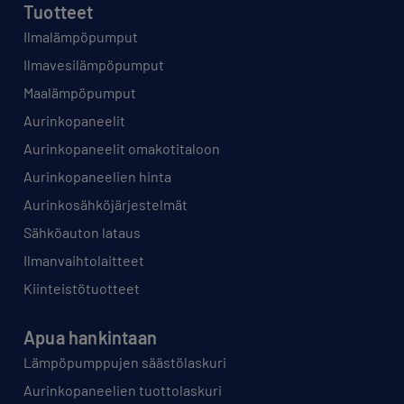
Tuotteet
Ilmalämpöpumput
Ilmavesilämpöpumput
Maalämpöpumput
Aurinkopaneelit
Aurinkopaneelit omakotitaloon
Aurinkopaneelien hinta
Aurinkosähköjärjestelmät
Sähköauton lataus
Ilmanvaihtolaitteet
Kiinteistötuotteet
Apua hankintaan
Lämpöpumppujen säästölaskuri
Aurinkopaneelien tuottolaskuri