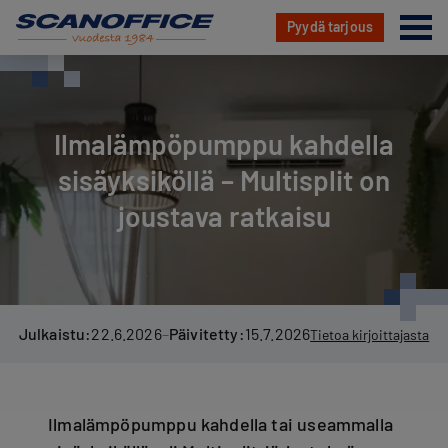
Va
Pyydä tarjous
Hyppää
sisältöön
Ilmalämpöpumppu kahdella
sisäyksiköllä – Multisplit on
joustava ratkaisu
Julkaistu:
22.6.2026
–
Päivitetty:
15.7.2026
Tietoa kirjoittajasta
Ilmalämpöpumppu kahdella tai useammalla