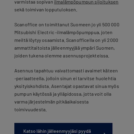
varmistaa sopivan
ilmalämpöpumpun sijoituksen
sekä toimivan lopputuloksen.
Scanoffice on toimittanut Suomeen jo yli 500 000
Mitsubishi Electric -ilmalämpöpumppua, joten
meiltä löytyy osaamista. Scanofficella on yli 2000
ammattitaitoista jälleenmyyjää ympäri Suomen,
joiden tukena olemme asennusprojekteissa.
Asennus tapahtuu vaivattomasti avaimet käteen
-periaatteella, jolloin sinun ei tarvitse huolehtia
yksityiskohdista. Asentajat opastavat sinua myös
pumpun käytössä ja ylläpidossa, jotta voit olla
varma järjestelmän pitkäaikaisesta
toimivuudesta.
Katso lähin jälleenmyyjäsi pyydä