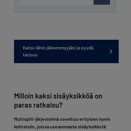
Katso lähin jälleenmyyjäsi ja pyydä
tarjous
Milloin kaksi sisäyksikköä on
paras ratkaisu?
Multisplit-järjestelmä soveltuu erityisen hyvin
kohteisiin, joissa useammasta sisäyksiköstä