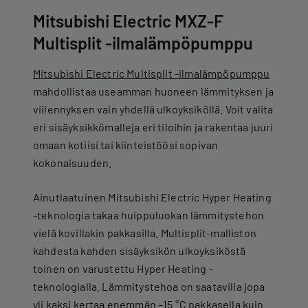
Mitsubishi Electric MXZ-F
Multisplit -ilmalämpöpumppu
Mitsubishi Electric Multisplit -ilmalämpöpumppu
mahdollistaa useamman huoneen lämmityksen ja
viilennyksen vain yhdellä ulkoyksiköllä. Voit valita
eri sisäyksikkömalleja eri tiloihin ja rakentaa juuri
omaan kotiisi tai kiinteistöösi sopivan
kokonaisuuden.
Ainutlaatuinen Mitsubishi Electric Hyper Heating
-teknologia takaa huippuluokan lämmitystehon
vielä kovillakin pakkasilla. Multisplit-malliston
kahdesta kahden sisäyksikön ulkoyksiköstä
toinen on varustettu Hyper Heating -
teknologialla. Lämmitystehoa on saatavilla jopa
yli kaksi kertaa enemmän –15 °C pakkasella kuin