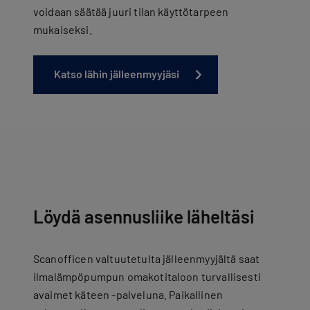
voidaan säätää juuri tilan käyttötarpeen
mukaiseksi.
Katso lähin jälleenmyyjäsi
Löydä asennusliike läheltäsi
Scanofficen valtuutetulta jälleenmyyjältä saat
ilmalämpöpumpun omakotitaloon turvallisesti
avaimet käteen -palveluna. Paikallinen