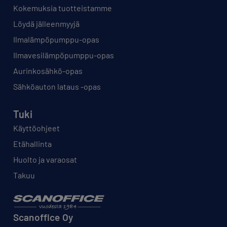
Kokemuksia tuotteistamme
Löydä jälleenmyyjä
Ilmalämpöpumppu-opas
Ilmavesilämpöpumppu-opas
Aurinkosähkö-opas
Sähköauton lataus -opas
Tuki
Käyttöohjeet
Etähallinta
Huolto ja varaosat
Takuu
Scanoffice Oy