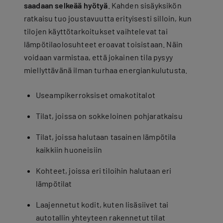
saadaan selkeää hyötyä
. Kahden sisäyksikön
ratkaisu tuo joustavuutta erityisesti silloin, kun
tilojen käyttötarkoitukset vaihtelevat tai
lämpötilaolosuhteet eroavat toisistaan. Näin
voidaan varmistaa, että jokainen tila pysyy
miellyttävänä ilman turhaa energiankulutusta.
Useampikerroksiset omakotitalot
Tilat, joissa on sokkeloinen pohjaratkaisu
Tilat, joissa halutaan tasainen lämpötila
kaikkiin huoneisiin
Kohteet, joissa eri tiloihin halutaan eri
lämpötilat
Laajennetut kodit, kuten lisäsiivet tai
autotallin yhteyteen rakennetut tilat