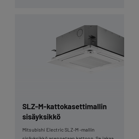
SLZ-M-kattokasettimallin
sisäyksikkö
Mitsubishi Electric SLZ-M -mallin
sisäyksikkö asennetaan kattoon. Se jakaa