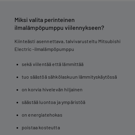
Miksi valita perinteinen
ilmalämpöpumppu viilennykseen?
Kiinteästi asennettava, talvivarusteltu Mitsubishi
Electric -ilmalämpöpumppu
sekä viilentää että lämmittää
tuo säästöä sähkölaskuun lämmityskäytössä
on korvia hivelevän hiljainen
säästää luontoa ja ympäristöä
on energiatehokas
poistaa kosteutta