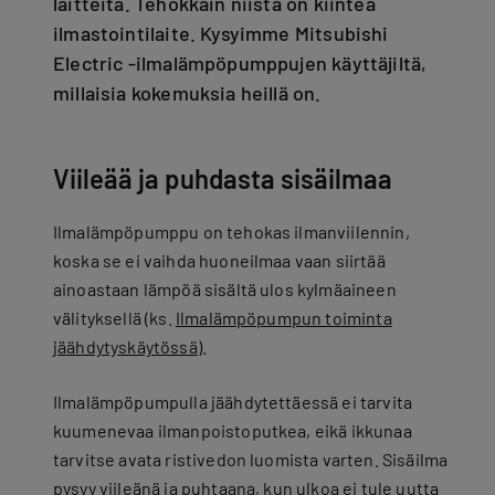
laitteita. Tehokkain niistä on kiinteä
ilmastointilaite. Kysyimme Mitsubishi
Electric -ilmalämpöpumppujen käyttäjiltä,
millaisia kokemuksia heillä on.
Viileää ja puhdasta sisäilmaa
Ilmalämpöpumppu on tehokas ilmanviilennin,
koska se ei vaihda huoneilmaa vaan siirtää
ainoastaan lämpöä sisältä ulos kylmäaineen
välityksellä (ks.
Ilmalämpöpumpun toiminta
jäähdytyskäytössä
).
Ilmalämpöpumpulla jäähdytettäessä ei tarvita
kuumenevaa ilmanpoistoputkea, eikä ikkunaa
tarvitse avata ristivedon luomista varten. Sisäilma
pysyy viileänä ja puhtaana, kun ulkoa ei tule uutta