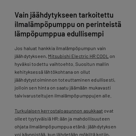
Vain jäähdytykseen tarkoitettu
ilmalämpöpumppu on perinteistä
lämpöpumppua edullisempi
Jos haluat hankkia ilmalämpöpumpun vain
jäähdytykseen,
Mitsubishi Electric HR COOL
on
hyväksi todettu vaihtoehto. Suositun mallin
kehityksessä lähtökohtana on ollut
jäähdytystoiminnon toteuttaminen edullisesti,
jolloin sen hinta on saatu jäämään mukavasti
talvivarusteltujen ilmalämpöpumppujen alle.
Turkulaisen kerrostaloasunnon asukkaat
ovat
olleet tyytyväisiä HR:ään ja mahdollisuuteen
ohjata ilmalämpöpumppua etänä: jäähdytyksen
voi käynnistää, kun lähdetään mökiltä kotiin,