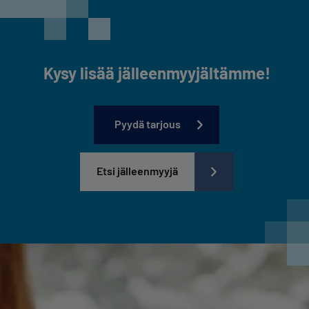
Kysy lisää jälleenmyyjältämme!
Pyydä tarjous
Etsi jälleenmyyjä