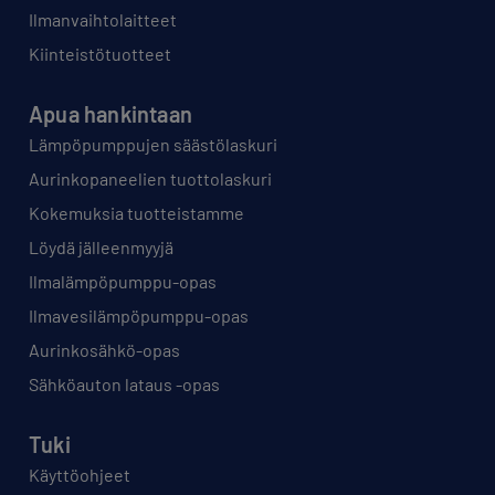
Ilmanvaihtolaitteet
Kiinteistötuotteet
Apua hankintaan
Lämpöpumppujen säästölaskuri
Aurinkopaneelien tuottolaskuri
Kokemuksia tuotteistamme
Löydä jälleenmyyjä
Ilmalämpöpumppu-opas
Ilmavesilämpöpumppu-opas
Aurinkosähkö-opas
Sähköauton lataus -opas
Tuki
Käyttöohjeet