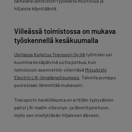
tärkeänä laitteiston tyylikästä muotoilua ja
hiljaista käyntiääntä.
Viileässä toimistossa on mukava
työskennellä kesäkuumalla
Ulvilassa Kuljetus Transpori Oy:llä
työnteko sai
kuumina kesäpäivinä uutta potkua, kun
toimistoon asennettiin viilentävä
Mitsubishi
Electric LN -ilmalämpöpumppu
. Talvella pumppu
puolestaan lämmittää mukavasti.
Transporin henkilökunta on erittäin tyytyväinen
paitsi LN-mallin viilennys- ja lämmitystehoon,
myös sen miellyttävän hiljaiseen ääneen.