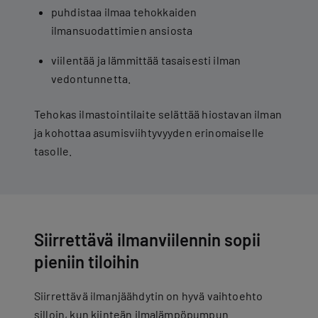
puhdistaa ilmaa tehokkaiden
ilmansuodattimien ansiosta
viilentää ja lämmittää tasaisesti ilman
vedontunnetta.
Tehokas ilmastointilaite selättää hiostavan ilman
ja kohottaa asumisviihtyvyyden erinomaiselle
tasolle.
Siirrettävä ilmanviilennin sopii
pieniin tiloihin
Siirrettävä ilmanjäähdytin on hyvä vaihtoehto
silloin, kun kiinteän ilmalämpöpumpun