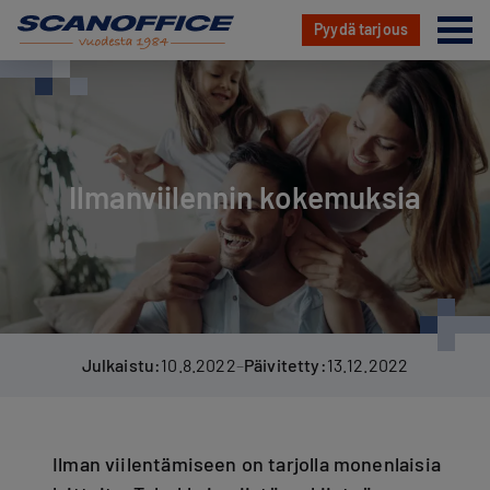
Va
Pyydä tarjous
Hyppää
sisältöön
Ilmanviilennin kokemuksia
Julkaistu:
10.8.2022
–
Päivitetty:
13.12.2022
Ilman viilentämiseen on tarjolla monenlaisia