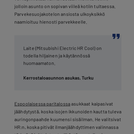
jolloin asunto on sopivan viileä kotiin tultaessa.
Parvekesuojakotelon ansiosta ulkoyksikkö
naamioituu hienosti parvekkeelle.
Laite (Mitsubishi Electric HR Cool) on
todella hiljainen ja käytännössä
huomaamaton.
Kerrostaloasunnon asukas, Turku
Espoolaisessa paritalossa
asukkaat kaipasivat
jäähdytystä, koska isojen ikkunoiden kautta tuleva
auringonpaahde kuumensi sisäilman. He valitsivat
HR:n, koska pitivät ilmanjäähdyttimen valinnassa