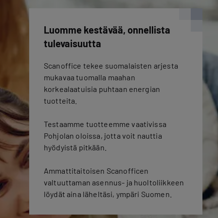
Luomme kestävää, onnellista
tulevaisuutta
Scanoffice tekee suomalaisten arjesta
mukavaa tuomalla maahan
korkealaatuisia puhtaan energian
tuotteita.
Testaamme tuotteemme vaativissa
Pohjolan oloissa, jotta voit nauttia
hyödyistä pitkään.
Ammattitaitoisen Scanofficen
valtuuttaman asennus- ja huoltoliikkeen
löydät aina läheltäsi, ympäri Suomen.