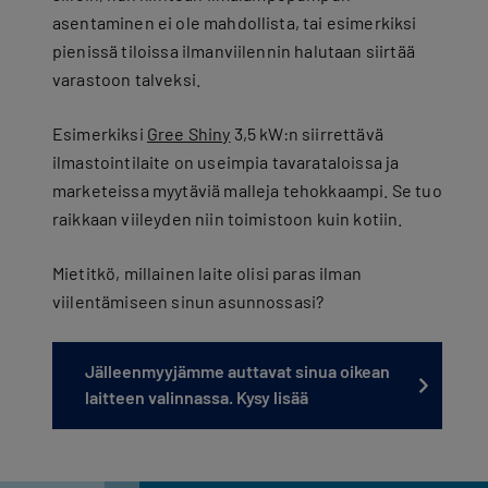
asentaminen ei ole mahdollista, tai esimerkiksi
pienissä tiloissa ilmanviilennin halutaan siirtää
varastoon talveksi.
Esimerkiksi
Gree Shiny
3,5 kW:n siirrettävä
ilmastointilaite on useimpia tavarataloissa ja
marketeissa myytäviä malleja tehokkaampi. Se tuo
raikkaan viileyden niin toimistoon kuin kotiin.
Mietitkö, millainen laite olisi paras ilman
viilentämiseen sinun asunnossasi?
Jälleenmyyjämme auttavat sinua oikean
laitteen valinnassa. Kysy lisää