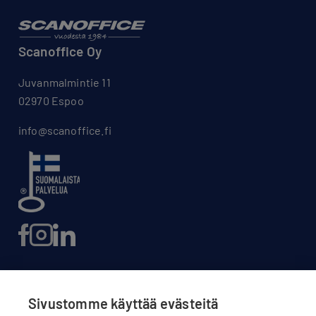
Scanoffice Oy
Juvanmalmintie 11
02970 Espoo
info@scanoffice.fi
Sivustomme käyttää evästeitä