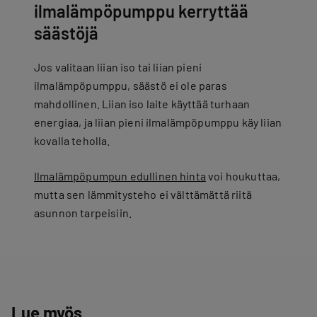
ilmalämpöpumppu kerryttää
säästöjä
Jos valitaan liian iso tai liian pieni
ilmalämpöpumppu, säästö ei ole paras
mahdollinen. Liian iso laite käyttää turhaan
energiaa, ja liian pieni ilmalämpöpumppu käy liian
kovalla teholla.
Ilmalämpöpumpun edullinen hinta
voi houkuttaa,
mutta sen lämmitysteho ei välttämättä riitä
asunnon tarpeisiin.
Lue myös