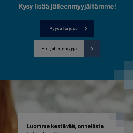
Kysy lisää jälleenmyyjältämme!
Pyydä tarjous
Etsi jälleenmyyjä
Luomme kestävää, onnellista