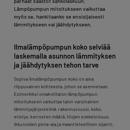
parhaat säästöt sähkölaskuun.
Lämpöpumpun mitoitukseen vaikuttaa
myös se, hankitaanko se ensisijaisesti
lämmitykseen vai jäähdytykseen.
Ilmalämpöpumpun koko selviää
laskemalla asunnon lämmityksen
ja jäähdytyksen tehon tarve
Sopiva ilmalämpöpumpun koko on aina
riippuvainen kohteesta, johon se asennetaan.
Esimerkiksi omakotitalon lämpöpumpun
mitoitukseen vaikuttaa talon varsinainen
lämmitysjärjestelmä, rakennusvuosi, koko,
eristys, kerrosten määrä, tilojen sokkeloisuus,
ikkunoiden pinta-ala ja maantieteellinen sijainti.