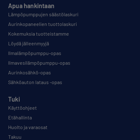
Apua hankintaan
Lämpöpumppujen säästölaskuri
Aurinkopaneelien tuottolaskuri
Kokemuksia tuotteistamme
Löydä jälleenmyyjä
Ilmalämpöpumppu-opas
Ilmavesilämpöpumppu-opas
Aurinkosähkö-opas
Sähköauton lataus -opas
Tuki
Käyttöohjeet
Etähallinta
Huolto ja varaosat
Takuu