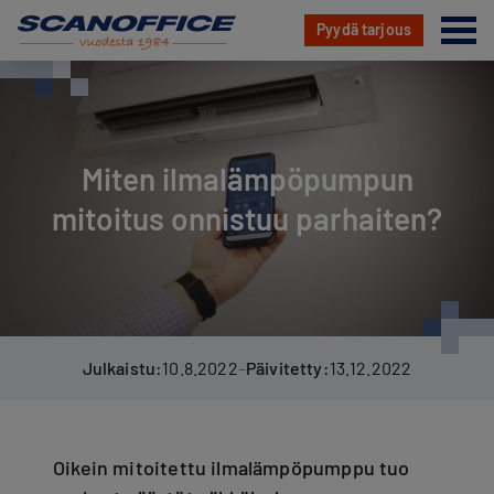
Va
Pyydä tarjous
Hyppää
sisältöön
Miten ilmalämpöpumpun
mitoitus onnistuu parhaiten?
Julkaistu:
10.8.2022
–
Päivitetty:
13.12.2022
Oikein mitoitettu ilmalämpöpumppu tuo