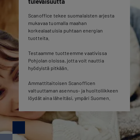
tulevaisuutta
Scanoffice tekee suomalaisten arjesta
mukavaa tuomalla maahan
korkealaatuisia puhtaan energian
tuotteita.
Testaamme tuotteemme vaativissa
Pohjolan oloissa, jotta voit nauttia
hyödyistä pitkään.
Ammattitaitoisen Scanofficen
valtuuttaman asennus- ja huoltoliikkeen
löydät aina läheltäsi, ympäri Suomen.